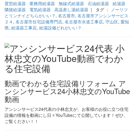
置型給湯器
業務用給湯器
無線式給湯器
石油給湯器
給湯器
隣接給湯器
電気給湯器
高温差し湯給湯器
| タグ ：
ノーリツ
とリンナイどちらがいい？
,
名古屋市
,
名古屋市アンシンサービス
２４
,
名古屋市住宅設備専門店
,
名古屋市水道工事店
,
守山区
,
愛知
県
,
給湯器工事店
,
給湯設備どれがいい？
動画でわかる住宅設備リフォーム ア
ンシンサービス24小林忠文のYouTube
動画
アンシンサービス24代表の小林忠文が、お客様のお役に立つ住宅
設備の情報を動画にし日々YouTubeにて公開しています！ぜひ、
ご覧ください！！