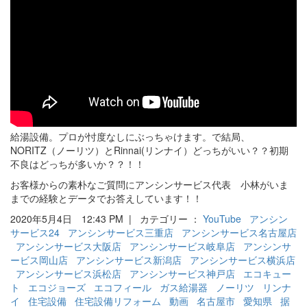
給湯設備。プロが忖度なしにぶっちゃけます。で結局、
NORITZ（ノーリツ）とRinnai(リンナイ）どっちがいい？？初期
不良はどっちが多いか？？！！
お客様からの素朴なご質問にアンシンサービス代表 小林がいま
までの経験とデータでお答えしています！！
2020年5月4日 12:43 PM | カテゴリー ：
YouTube
アンシン
サービス24
アンシンサービス三重店
アンシンサービス名古屋店
アンシンサービス大阪店
アンシンサービス岐阜店
アンシンサ
ービス岡山店
アンシンサービス新潟店
アンシンサービス横浜店
アンシンサービス浜松店
アンシンサービス神戸店
エコキュー
ト
エコジョーズ
エコフィール
ガス給湯器
ノーリツ
リンナ
イ
住宅設備
住宅設備リフォーム
動画
名古屋市
愛知県
据