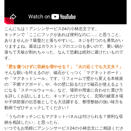
こんにちは！アンシンサービス24の小林忠文です。
キッチンで「ここにフックがあれば便利なのに…」と思うこと、
ありませんか？吸盤だと落ちやすいし、ネジを打つのも勇気がい
りますよね。最近はガラストップのコンロも多いので、重い鍋が
落ちて天板が割れちゃった、なんて悲劇は絶対に避けたいもので
す。
「壁を傷つけずに収納を増やせる？」「火の近くでも大丈夫？」
そんな願いを叶えるのが、磁石がくっつく「マグネットボード」
や「マグネットシール」です。リフォームで壁から変える本格派
の「不燃マグボード」や、今の壁に貼るだけで磁石が使えるよう
になる「スチールウォール」など、場所や用途に合わせた選び方
を詳しくお話ししました。キッチンだけでなく、玄関の鍵置き場
や子供部屋の伝言板としても大活躍する、整理整頓の強い味方を
動画でぜひチェックしてください！
「うちのキッチンにもマグネットパネルは付けられる？便利な収
納を相談したい」と思ったら、
いつでもお気軽にアンシンサービス24の小林忠文にご相談くださ