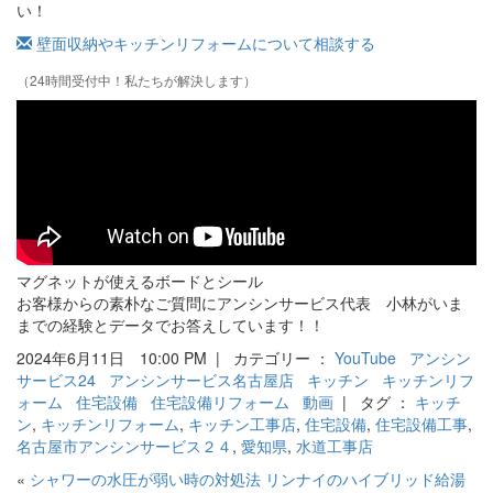
い！
壁面収納やキッチンリフォームについて相談する
（24時間受付中！私たちが解決します）
マグネットが使えるボードとシール
お客様からの素朴なご質問にアンシンサービス代表 小林がいま
までの経験とデータでお答えしています！！
2024年6月11日 10:00 PM | カテゴリー ：
YouTube
アンシン
サービス24
アンシンサービス名古屋店
キッチン
キッチンリフ
ォーム
住宅設備
住宅設備リフォーム
動画
| タグ ：
キッチ
ン
,
キッチンリフォーム
,
キッチン工事店
,
住宅設備
,
住宅設備工事
,
名古屋市アンシンサービス２４
,
愛知県
,
水道工事店
«
シャワーの水圧が弱い時の対処法
リンナイのハイブリッド給湯