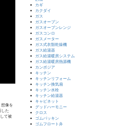
カギ
カクダイ
ガス
ガスオーブン
ガスオーブンレンジ
ガスコンロ
ガスメーター
ガス式衣類乾燥機
ガス給湯器
ガス給湯暖房システム
ガス給湯暖房熱源機
カンボジア
キッチン
キッチンリフォーム
キッチン換気扇
キッチン水栓
キッチン給湯器
キャビネット
、想像を
グッドハーモニー
面した
クロス
そして被
ゴムパッキン
ゴムフロート弁