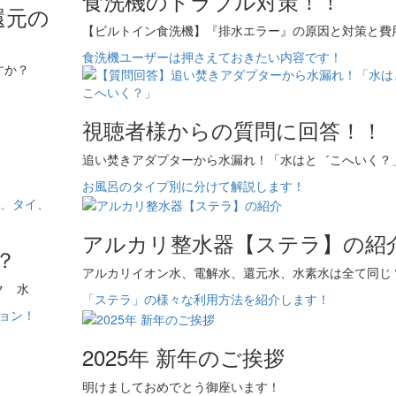
食洗機のトラブル対策！！
還元の
【ビルトイン食洗機】『排水エラー』の原因と対策と費
食洗機ユーザーは押さえておきたい内容です！
すか？
視聴者様からの質問に回答！！
追い焚きアダプターから水漏れ！「水はと゛こへいく？
お風呂のタイプ別に分けて解説します！
アルカリ整水器【ステラ】の紹
？
アルカリイオン水、電解水、還元水、水素水は全て同じ
ク 水
「ステラ」の様々な利用方法を紹介します！
ション！
2025年 新年のご挨拶
明けましておめでとう御座います！