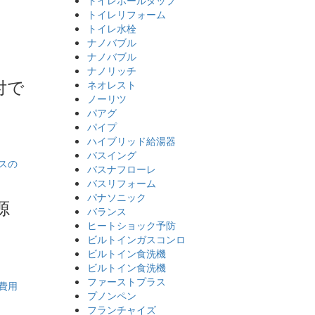
トイレリフォーム
トイレ水栓
ナノバブル
ナノバブル
ナノリッチ
付で
ネオレスト
ノーリツ
パアグ
パイプ
ハイブリッド給湯器
バスイング
バスナフローレ
バスリフォーム
パナソニック
源
バランス
ヒートショック予防
ビルトインガスコンロ
ビルトイン食洗機
ビルトイン食洗機
ファーストプラス
プノンペン
フランチャイズ