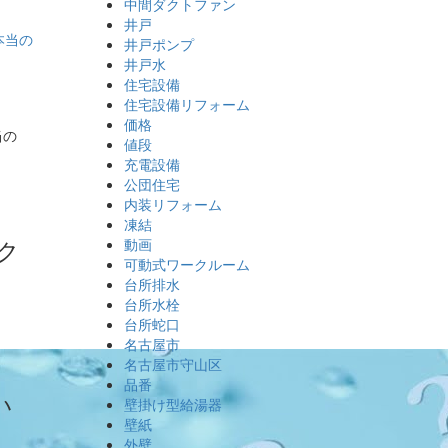
中間ダクトファン
井戸
井戸ポンプ
井戸水
住宅設備
住宅設備リフォーム
価格
当の
値段
充電設備
公団住宅
内装リフォーム
凍結
ク
動画
可動式ワークルーム
台所排水
台所水栓
台所蛇口
名古屋市
名古屋市守山区
品番
い
壁掛け型給湯器
壁紙
外壁