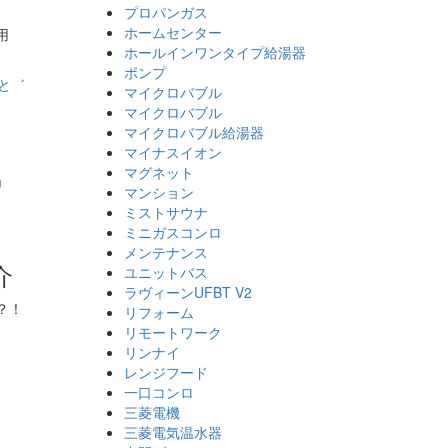
プロパンガス
ホームセンター
用
ホールインワンタイプ給湯器
ポンプ
マイクロバブル
マイクロバブル
マイクロバブル給湯器
マイナスイオン
マグネット
」
マンション
ミストサウナ
ミニガスコンロ
メンテナンス
介
ユニットバス
ラヴィーンUFBT V2
？！
リフォーム
リモートワーク
リンナイ
レンジフード
一口コンロ
三菱電機
三菱電気温水器