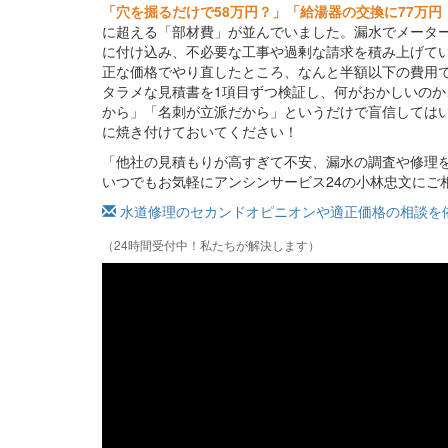
「穴を掘るだけで58万円？」「給湯器の交換に77万円
に超える「部材費」が並んでいました。漏水でメータ
に付け込み、不必要な工事や過剰な請求を積み上げて
正な価格でやり直したところ、なんと半額以下の費用で
タラメな見積書を1項目ずつ検証し、何がおかしいの
から」「名刺が立派だから」というだけで盲信してはい
に焼き付けておいてください！
「他社の見積もりが高すぎて不安、漏水の調査や修理
いつでもお気軽にアンシンサービス24の小林忠文にご
水道修理のセカンドオピニオンや適正価格の相談を
（24時間受付中！私たちが解決します）