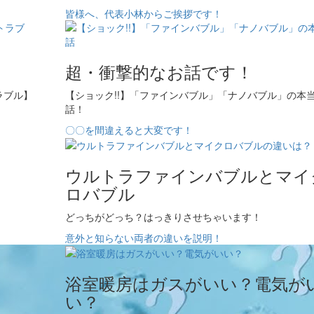
皆様へ、代表小林からご挨拶です！
超・衝撃的なお話です！
ラブル】
【ショック!!】「ファインバブル」「ナノバブル」の本
話！
〇〇を間違えると大変です！
ウルトラファインバブルとマイ
ロバブル
どっちがどっち？はっきりさせちゃいます！
意外と知らない両者の違いを説明！
浴室暖房はガスがいい？電気が
い？