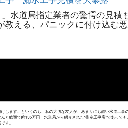
？」水道局指定業者の驚愕の見積
が教える、パニックに付け込む悪
届けします。というのも、私の大切な友人が、あまりにも酷い水道工事
んと総額で約135万円！水道局から紹介された“指定工事店”であっても
実です。