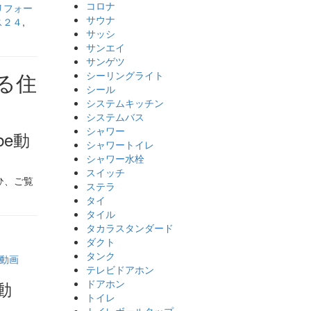
コロナ
リフォー
サウナ
ス２４
,
サッシ
サンエイ
サンゲツ
シーリングライト
シール
システムキッチン
システムバス
シャワー
be動
シャワートイレ
シャワー水栓
スイッチ
ひ、ご覧
ステラ
タイ
タイル
タカラスタンダード
ダクト
タンク
テレビドアホン
ドアホン
動
トイレ
トイレボールタップ