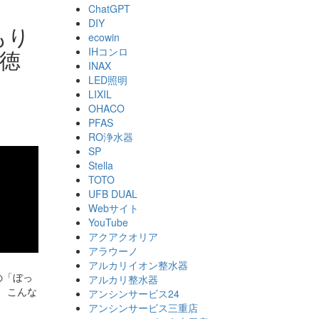
ChatGPT
DIY
もり
ecowin
IHコンロ
徳
INAX
LED照明
LIXIL
OHACO
PFAS
RO浄水器
SP
Stella
TOTO
UFB DUAL
Webサイト
YouTube
アクアクオリア
アラウーノ
アルカリイオン整水器
の「ぼっ
アルカリ整水器
、こんな
アンシンサービス24
アンシンサービス三重店