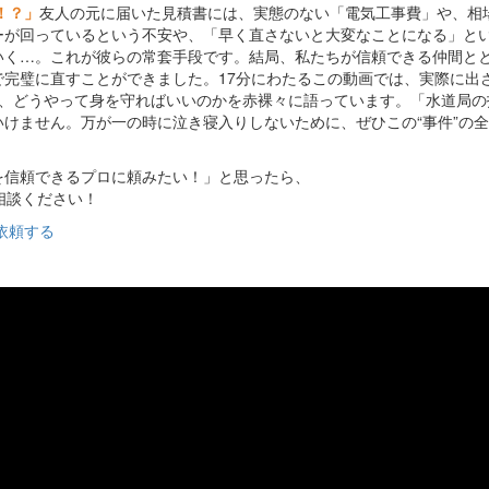
！？」
友人の元に届いた見積書には、実態のない「電気工事費」や、相
ーが回っているという不安や、「早く直さないと大変なことになる」と
いく…。これが彼らの常套手段です。結局、私たちが信頼できる仲間と
完璧に直すことができました。17分にわたるこの動画では、実際に出
か、どうやって身を守ればいいのかを赤裸々に語っています。「水道局の
けません。万が一の時に泣き寝入りしないために、ぜひこの“事件”の
を信頼できるプロに頼みたい！」と思ったら、
相談ください！
依頼する