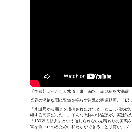
【実録】ぼったくり水道工事 漏水工事見積を大暴露
業界の深刻な闇に警鐘を鳴らす衝撃の実録動画、「
ぼ
「水道局から漏水を指摘されたけれど、どこに頼めば
絶する高額だった！」そんな恐怖の体験談が、実は私
「130万円超え」という信じられない見積もりの実態
害を食い止めるために私たちができることは何か。プ