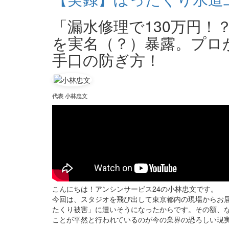
「漏水修理で130万円！
を実名（？）暴露。プロ
手口の防ぎ方！
代表 小林忠文
こんにちは！アンシンサービス24の小林忠文です。
今回は、スタジオを飛び出して東京都内の現場からお
たくり被害」に遭いそうになったからです。その額、な
ことが平然と行われているのが今の業界の恐ろしい現