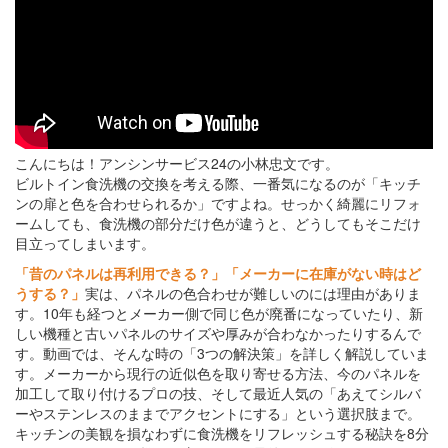
こんにちは！アンシンサービス24の小林忠文です。
ビルトイン食洗機の交換を考える際、一番気になるのが「キッチ
ンの扉と色を合わせられるか」ですよね。せっかく綺麗にリフォ
ームしても、食洗機の部分だけ色が違うと、どうしてもそこだけ
目立ってしまいます。
「昔のパネルは再利用できる？」「メーカーに在庫がない時はど
うする？」
実は、パネルの色合わせが難しいのには理由がありま
す。10年も経つとメーカー側で同じ色が廃番になっていたり、新
しい機種と古いパネルのサイズや厚みが合わなかったりするんで
す。動画では、そんな時の「3つの解決策」を詳しく解説していま
す。メーカーから現行の近似色を取り寄せる方法、今のパネルを
加工して取り付けるプロの技、そして最近人気の「あえてシルバ
ーやステンレスのままでアクセントにする」という選択肢まで。
キッチンの美観を損なわずに食洗機をリフレッシュする秘訣を8分