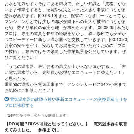
お水と電気がすぐそばにある環境で、正しい知識と「資格」がな
いまま作業をすると、感電や火災といった大きな事故につながる
恐れがあります。[00:06:10] また、配管のつなぎ目一つとっても、
マンションなどでは少しの漏水が階下への甚大な被害につながる
ため、数ミリ単位の確実な施工が求められます。[00:08:35] 私たち
プロは、専用の道具と長年の経験を活かし、狭い場所でも安全か
つスピーディーに新しい温水器へと交換していきます。[00:10:20]
お家の安全を守り、安心してお湯を使っていただくための「プロ
の技術」。動画ではその緊迫した作業風景を公開しています。ぜ
ひご覧ください！
「うちの温水器、最近お湯の温度が上がらない気がする…」「古
い電気温水器から、光熱費がお得なエコキュートに替えたい！」
と思ったら、
重量物の運搬から電気工事まで、アンシンサービス24の小林まで
お気軽にご相談ください！
電気温水器の故障点検や最新エコキュートへの交換見積もりを
プロに依頼する
（24時間受付中！私たちが解決します）
【DIY可能？DIY不可能と思ってください。】 電気温水器を取替
えてみました。 参考までに！