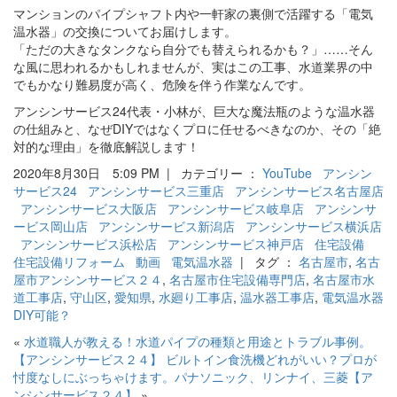
マンションのパイプシャフト内や一軒家の裏側で活躍する「電気
温水器」の交換についてお届けします。
「ただの大きなタンクなら自分でも替えられるかも？」……そん
な風に思われるかもしれませんが、実はこの工事、水道業界の中
でもかなり難易度が高く、危険を伴う作業なんです。
アンシンサービス24代表・小林が、巨大な魔法瓶のような温水器
の仕組みと、なぜDIYではなくプロに任せるべきなのか、その「絶
対的な理由」を徹底解説します！
2020年8月30日 5:09 PM | カテゴリー ：
YouTube
アンシン
サービス24
アンシンサービス三重店
アンシンサービス名古屋店
アンシンサービス大阪店
アンシンサービス岐阜店
アンシンサ
ービス岡山店
アンシンサービス新潟店
アンシンサービス横浜店
アンシンサービス浜松店
アンシンサービス神戸店
住宅設備
住宅設備リフォーム
動画
電気温水器
| タグ ：
名古屋市
,
名古
屋市アンシンサービス２４
,
名古屋市住宅設備専門店
,
名古屋市水
道工事店
,
守山区
,
愛知県
,
水廻り工事店
,
温水器工事店
,
電気温水器
DIY可能？
«
水道職人が教える！水道パイプの種類と用途とトラブル事例。
【アンシンサービス２４】
ビルトイン食洗機どれがいい？プロが
忖度なしにぶっちゃけます。パナソニック、リンナイ、三菱【ア
ンシンサービス２４】
»