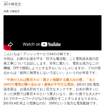
代表 小林忠文
こんにちは！アンシンサービス24の小林です。
今回は、お家のお湯を守る「巨大な魔法瓶」こと電気温水器の交
換工事についてお話しします。非常に重たく、電気も強力なこの
機械。DIYで挑戦しようとする方もいらっしゃいますが、プロの視
点からは「絶対に無理をしないでほしい」というのが本音です。
「中身が入れば数百キロ！重さと格闘する搬入出の壁」「水と
200Vの電気が隣り合わせ！資格が不可欠な理由」
[00:01:20] 電気
温水器は、お湯を貯めておく巨大なタンクです。お水が満タンに
入った状態では数百キロという重さになり、抜いた後でも大人2〜
3人でのチームワークがなければ動かすことすらままなりません。
[00:03:45] 何より危険なのが、200Vという強力な電気配線です。