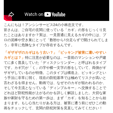
こんにちは！アンシンサービス24の小林忠文です。
皆さんは、ご自宅の玄関に使っている「カギ」の形をじっくり見
たことはありますか？実は、一見普通に見えるカギの中には、プ
ロの泥棒や空き巣にとって「数秒から1分足らずで開けられてしま
う」非常に危険なタイプが存在するんです。
「ギザギザのカギはもう古い？」「ピッキング被害に遭いやすい
カギとは？」
特に注意が必要なのは、一昔前のマンションや戸建
てに多く普及していた「ディスクシリンダー」と呼ばれるタイプ
です。カギ穴が「く」の字や横一文字の形をしていて、両側がギ
ザギザしているのが特徴。このタイプは構造上、ピッキングとい
う手法に非常に弱く、現在の防犯基準では極めてリスクが高いと
言わざるを得ません。動画では、なぜそのカギが狙われるのか、
そして今主流となっている「ディンプルキー」へ交換することで
どれほど防犯性能が上がるのかを詳しく解説しました。大切な家
族や家財を守るための第一歩は、まず「カギ」を知ることから始
まります。もし心当たりがある方は、被害に遭う前にぜひこの動
画をチェックして、玄関の防犯対策を見直してみてください！