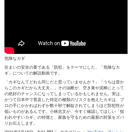
危険なカギ
住まいの安全の要である「防犯」をテーマにした、「危険なカ
ギ」についての解説動画です。
「カギなんてどれも同じだと思っていませんか？」「うちは昔か
らこのカギだから大丈夫…」その油断が、空き巣や泥棒にとって
の絶好のチャンスになってしまっているかもしれません。実は、
かつて日本中で普及した特定の種類のリスクを抱えたカギは、プ
ロの手にかかればわずか数十秒で解錠されてしまうほど防犯性が
低いものがあるんです。小林忠文が、今すぐ確認してほしい「狙
われやすいカギ」の特徴と、家族を守るための最新の対策をズバ
リお伝えします。
2021年2月18日 8:01 PM | カテゴリー ：
YouTube
アンシン