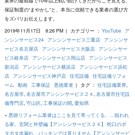
業界の最前線で10年以上戦い続けてきたからこそ見える、
保証制度の“まやかし”と、本当に信頼できる業者の選び方
をズバリお伝えします。
2019年11月17日 8:26 PM | カテゴリー ：
YouTube
ア
ンシンサービス24
アンシンサービス三重店
アンシンサ
ービス名古屋店
アンシンサービス大阪店
アンシンサー
ビス岐阜店
アンシンサービス岡山店
アンシンサービス
新潟店
アンシンサービス横浜店
アンシンサービス浜松
店
アンシンサービス神戸店
住宅設備
住宅設備リフォ
ーム
動画
工事保証
悪徳業者
| タグ ：
住宅設備業界
,
名古屋市
,
名古屋市アンシンサービス２４
,
名古屋市住宅設
備専門店
,
守山区
,
工事保証の闇
,
愛知県
«
悪徳リフォーム業者はここを見て寄ってくる。…狙われ
る家。玄関と外壁編【アンシンサービス２４】
蛇口のポ
タポタ水漏れ、パッキンでは直りません【アンシンサービ