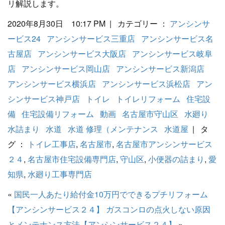
リ解説します。
2020年8月30日 10:17 PM | カテゴリー ：
アンシンサ
ービス24
アンシンサービス三重店
アンシンサービス名
古屋店
アンシンサービス大阪店
アンシンサービス岐阜
店
アンシンサービス岡山店
アンシンサービス新潟店
アンシンサービス横浜店
アンシンサービス浜松店
アン
シンサービス神戸店
トイレ
トイレリフォーム
住宅設
備
住宅設備リフォーム
動画
名古屋市守山区
水廻り
水詰まり
水道
水道 修理（メンテナンス
水道屋
| タ
グ ：
トイレ工事店
,
名古屋市
,
名古屋市アンシンサービス
２４
,
名古屋市住宅設備専門店
,
守山区
,
小便器の詰まり
,
愛
知県
,
水廻り工事専門店
«
国民一人あたり給付金10万円でできるプチリフォーム
【アンシンサービス２４】
ガスコンロの点火しない原因
とメンテナンス方法【アンシンサービス２４】
»