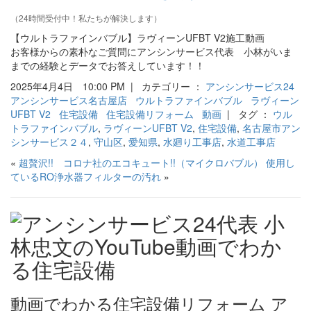
（24時間受付中！私たちが解決します）
【ウルトラファインバブル】ラヴィーンUFBT V2施工動画
お客様からの素朴なご質問にアンシンサービス代表 小林がいま
までの経験とデータでお答えしています！！
2025年4月4日 10:00 PM | カテゴリー ：
アンシンサービス24
アンシンサービス名古屋店
ウルトラファインバブル
ラヴィーン
UFBT V2
住宅設備
住宅設備リフォーム
動画
| タグ ：
ウル
トラファインバブル
,
ラヴィーンUFBT V2
,
住宅設備
,
名古屋市アン
シンサービス２４
,
守山区
,
愛知県
,
水廻り工事店
,
水道工事店
«
超贅沢!! コロナ社のエコキュート!!（マイクロバブル）
使用し
ているRO浄水器フィルターの汚れ
»
動画でわかる住宅設備リフォーム ア