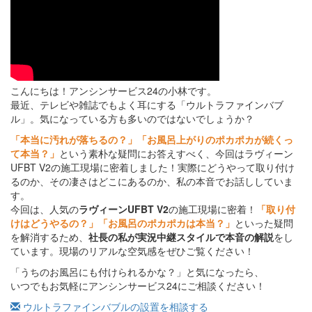
こんにちは！アンシンサービス24の小林です。
最近、テレビや雑誌でもよく耳にする「ウルトラファインバブ
ル」。気になっている方も多いのではないでしょうか？
「本当に汚れが落ちるの？」「お風呂上がりのポカポカが続くっ
て本当？」
という素朴な疑問にお答えすべく、今回はラヴィーン
UFBT V2の施工現場に密着しました！実際にどうやって取り付け
るのか、その凄さはどこにあるのか、私の本音でお話ししていま
す。
今回は、人気の
ラヴィーンUFBT V2
の施工現場に密着！
「取り付
けはどうやるの？」「お風呂のポカポカは本当？」
といった疑問
を解消するため、
社長の私が実況中継スタイルで本音の解説
をし
ています。現場のリアルな空気感をぜひご覧ください！
「うちのお風呂にも付けられるかな？」と気になったら、
いつでもお気軽にアンシンサービス24にご相談ください！
ウルトラファインバブルの設置を相談する