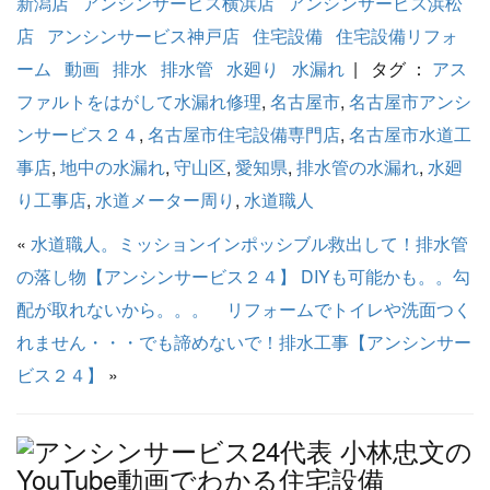
新潟店
アンシンサービス横浜店
アンシンサービス浜松
店
アンシンサービス神戸店
住宅設備
住宅設備リフォ
ーム
動画
排水
排水管
水廻り
水漏れ
| タグ ：
アス
ファルトをはがして水漏れ修理
,
名古屋市
,
名古屋市アンシ
ンサービス２４
,
名古屋市住宅設備専門店
,
名古屋市水道工
事店
,
地中の水漏れ
,
守山区
,
愛知県
,
排水管の水漏れ
,
水廻
り工事店
,
水道メーター周り
,
水道職人
«
水道職人。ミッションインポッシブル救出して！排水管
の落し物【アンシンサービス２４】
DIYも可能かも。。勾
配が取れないから。。。 リフォームでトイレや洗面つく
れません・・・でも諦めないで！排水工事【アンシンサー
ビス２４】
»