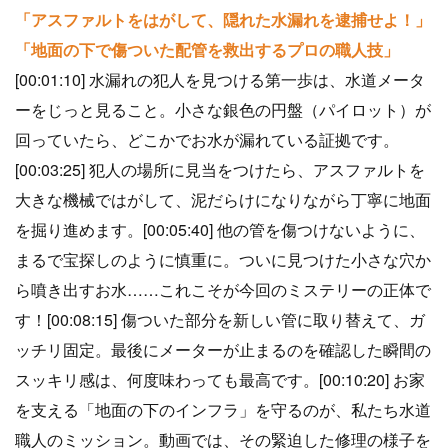
「アスファルトをはがして、隠れた水漏れを逮捕せよ！」
「地面の下で傷ついた配管を救出するプロの職人技」
[00:01:10] 水漏れの犯人を見つける第一歩は、水道メータ
ーをじっと見ること。小さな銀色の円盤（パイロット）が
回っていたら、どこかでお水が漏れている証拠です。
[00:03:25] 犯人の場所に見当をつけたら、アスファルトを
大きな機械ではがして、泥だらけになりながら丁寧に地面
を掘り進めます。[00:05:40] 他の管を傷つけないように、
まるで宝探しのように慎重に。ついに見つけた小さな穴か
ら噴き出すお水……これこそが今回のミステリーの正体で
す！[00:08:15] 傷ついた部分を新しい管に取り替えて、ガ
ッチリ固定。最後にメーターが止まるのを確認した瞬間の
スッキリ感は、何度味わっても最高です。[00:10:20] お家
を支える「地面の下のインフラ」を守るのが、私たち水道
職人のミッション。動画では、その緊迫した修理の様子を