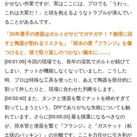
かせない作業ですが、実はここには、プロでも「うわっ、
これは大変だ！」と頭を抱えるようなトラブルが潜んでい
ることがあるんです。
「20年選手の便器はボルトがサビでガチガチ！？無理に回
すと陶器が割れるリスクも」「排水の要『フランジ』を傷
つけると、後で取り返しのつかない漏水に……」
[00:01:05] 今回の現場でも、長年の湿気でボルトが錆びて
しまい、ナットが機能しなくなっていました。こうした
時、プロは特殊な工具を使ったり、あえて陶器を部分的に
割って外したりと、現場に合わせた判断をします。
[00:02:40] また、タンクと便器を繋ぐナットを締めすぎて
割ってしまうという、DIYでありがちな失敗についても触
れています。さらに[00:05:33] 最も慎重になるべきなの
が、排水管と便器を繋ぐ『フランジ』と『ガスケット（粘
土状のパッキン）』の分離です。ここを力任せに引き剥が