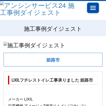
Toggle
navigatio
施工事例ダイジェスト
姫路市
LIXILフチレストイレ工事承りました 姫路市
メーカー LIXIL
設置機種 アメージュZ便器リトイレ(フチレス)