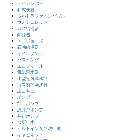
トイレレバー
和式便器
ウルトラファインバブル
ウォシュレット
ガス給湯器
熱源機
エコジョーズ
石油給湯器
オイルタンク
バスイング
エコフィール
電気温水器
小型電気温水器
ガス瞬間湯沸器
エコキュート
ポンプ
加圧ポンプ
浅井戸ポンプ
井戸ポンプ
台所排水
ビルトイン食器洗い機
キャビネット