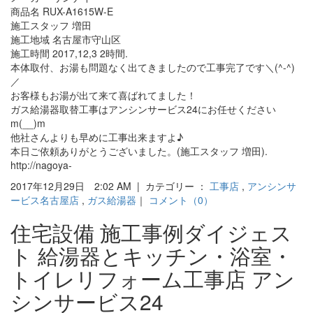
商品名 RUX-A1615W-E
施工スタッフ 増田
施工地域 名古屋市守山区
施工時間 2017,12,3 2時間.
本体取付、お湯も問題なく出てきましたので工事完了です＼(^-^)
／
お客様もお湯が出て来て喜ばれてました！
ガス給湯器取替工事はアンシンサービス24にお任せください
m(__)m
他社さんよりも早めに工事出来ますよ♪
本日ご依頼ありがとうございました。(施工スタッフ 増田).
http://nagoya-
2017年12月29日 2:02 AM | カテゴリー ：
工事店
,
アンシンサ
ービス名古屋店
,
ガス給湯器
｜
コメント（0）
住宅設備 施工事例ダイジェス
ト 給湯器とキッチン・浴室・
トイレリフォーム工事店 アン
シンサービス24