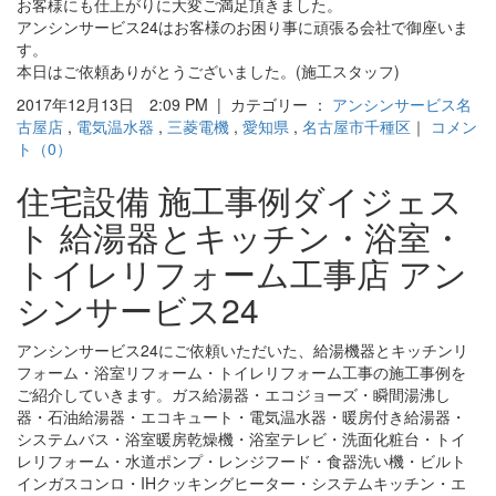
お客様にも仕上がりに大変ご満足頂きました。
アンシンサービス24はお客様のお困り事に頑張る会社で御座いま
す。
本日はご依頼ありがとうございました。(施工スタッフ)
2017年12月13日 2:09 PM | カテゴリー ：
アンシンサービス名
古屋店
,
電気温水器
,
三菱電機
,
愛知県
,
名古屋市千種区
｜
コメン
ト（0）
住宅設備 施工事例ダイジェス
ト 給湯器とキッチン・浴室・
トイレリフォーム工事店 アン
シンサービス24
アンシンサービス24にご依頼いただいた、給湯機器とキッチンリ
フォーム・浴室リフォーム・トイレリフォーム工事の施工事例を
ご紹介していきます。ガス給湯器・エコジョーズ・瞬間湯沸し
器・石油給湯器・エコキュート・電気温水器・暖房付き給湯器・
システムバス・浴室暖房乾燥機・浴室テレビ・洗面化粧台・トイ
レリフォーム・水道ポンプ・レンジフード・食器洗い機・ビルト
インガスコンロ・IHクッキングヒーター・システムキッチン・エ