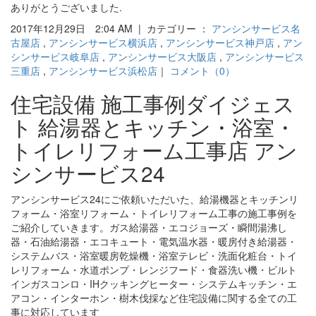
ありがとうございました.
2017年12月29日 2:04 AM | カテゴリー ：
アンシンサービス名
古屋店
,
アンシンサービス横浜店
,
アンシンサービス神戸店
,
アン
シンサービス岐阜店
,
アンシンサービス大阪店
,
アンシンサービス
三重店
,
アンシンサービス浜松店
｜
コメント（0）
住宅設備 施工事例ダイジェス
ト 給湯器とキッチン・浴室・
トイレリフォーム工事店 アン
シンサービス24
アンシンサービス24にご依頼いただいた、給湯機器とキッチンリ
フォーム・浴室リフォーム・トイレリフォーム工事の施工事例を
ご紹介していきます。ガス給湯器・エコジョーズ・瞬間湯沸し
器・石油給湯器・エコキュート・電気温水器・暖房付き給湯器・
システムバス・浴室暖房乾燥機・浴室テレビ・洗面化粧台・トイ
レリフォーム・水道ポンプ・レンジフード・食器洗い機・ビルト
インガスコンロ・IHクッキングヒーター・システムキッチン・エ
アコン・インターホン・樹木伐採など住宅設備に関する全ての工
事に対応しています