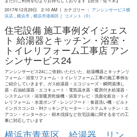
またのご利用を心よりお待ちしております【担当：佐々木】
2017年12月29日 2:10 AM | カテゴリー ：
アンシンサービス横
浜店
,
横浜市
,
横浜市港南区
｜
コメント（0）
住宅設備 施工事例ダイジェス
ト 給湯器とキッチン・浴室・
トイレリフォーム工事店 アン
シンサービス24
アンシンサービス24にご依頼いただいた、給湯機器とキッチンリ
フォーム・浴室リフォーム・トイレリフォーム工事の施工事例を
ご紹介していきます。ガス給湯器・エコジョーズ・瞬間湯沸し
器・石油給湯器・エコキュート・電気温水器・暖房付き給湯器・
システムバス・浴室暖房乾燥機・浴室テレビ・洗面化粧台・トイ
レリフォーム・水道ポンプ・レンジフード・食器洗い機・ビルト
インガスコンロ・IHクッキングヒーター・システムキッチン・エ
アコン・インターホン・樹木伐採など住宅設備に関する全ての工
事に対応しています
横浜市青葉区 給湯器 リン