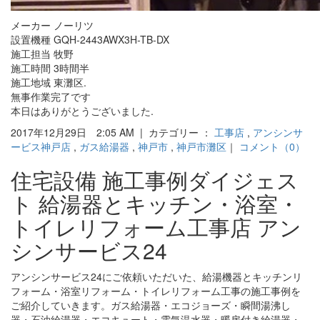
メーカー ノーリツ
設置機種 GQH-2443AWX3H-TB-DX
施工担当 牧野
施工時間 3時間半
施工地域 東灘区.
無事作業完了です
本日はありがとうございました.
2017年12月29日 2:05 AM | カテゴリー ：
工事店
,
アンシンサ
ービス神戸店
,
ガス給湯器
,
神戸市
,
神戸市灘区
｜
コメント（0）
住宅設備 施工事例ダイジェス
ト 給湯器とキッチン・浴室・
トイレリフォーム工事店 アン
シンサービス24
アンシンサービス24にご依頼いただいた、給湯機器とキッチンリ
フォーム・浴室リフォーム・トイレリフォーム工事の施工事例を
ご紹介していきます。ガス給湯器・エコジョーズ・瞬間湯沸し
器・石油給湯器・エコキュート・電気温水器・暖房付き給湯器・