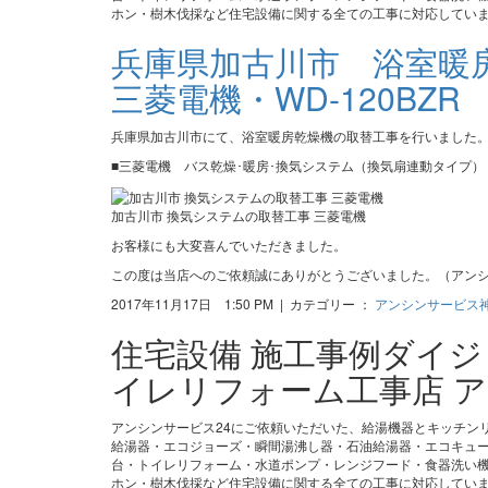
ホン・樹木伐採など住宅設備に関する全ての工事に対応してい
兵庫県加古川市 浴室暖
三菱電機・WD-120BZR
兵庫県加古川市にて、浴室暖房乾燥機の取替工事を行いました
■三菱電機 バス乾燥･暖房･換気システム（換気扇連動タイプ） W
加古川市 換気システムの取替工事 三菱電機
お客様にも大変喜んでいただきました。
この度は当店へのご依頼誠にありがとうございました。（アンシ
2017年11月17日 1:50 PM | カテゴリー ：
アンシンサービス
住宅設備 施工事例ダイ
イレリフォーム工事店 ア
アンシンサービス24にご依頼いただいた、給湯機器とキッチン
給湯器・エコジョーズ・瞬間湯沸し器・石油給湯器・エコキュ
台・トイレリフォーム・水道ポンプ・レンジフード・食器洗い機
ホン・樹木伐採など住宅設備に関する全ての工事に対応してい