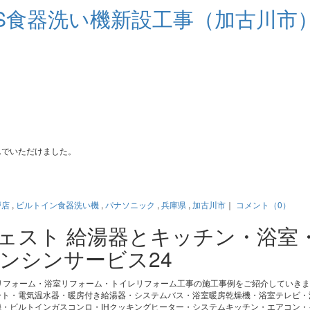
D7S食器洗い機新設工事（加古川市
んでいただけました。
。
戸店
,
ビルトイン食器洗い機
,
パナソニック
,
兵庫県
,
加古川市
｜
コメント（0）
ジェスト 給湯器とキッチン・浴室
ンシンサービス24
リフォーム・浴室リフォーム・トイレリフォーム工事の施工事例をご紹介していき
ート・電気温水器・暖房付き給湯器・システムバス・浴室暖房乾燥機・浴室テレビ・
・ビルトインガスコンロ・IHクッキングヒーター・システムキッチン・エアコン・