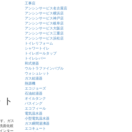
工事店
）
アンシンサービス名古屋店
アンシンサービス横浜店
アンシンサービス神戸店
アンシンサービス岐阜店
アンシンサービス大阪店
アンシンサービス三重店
アンシンサービス浜松店
トイレリフォーム
シャワートイレ
トイレボールタップ
トイレレバー
和式便器
ウルトラファインバブル
ウォシュレット
ガス給湯器
熱源機
エコジョーズ
石油給湯器
・ト
オイルタンク
バスイング
エコフィール
電気温水器
小型電気温水器
ます。ガス
ガス瞬間湯沸器
洗面化粧
エコキュート
インター