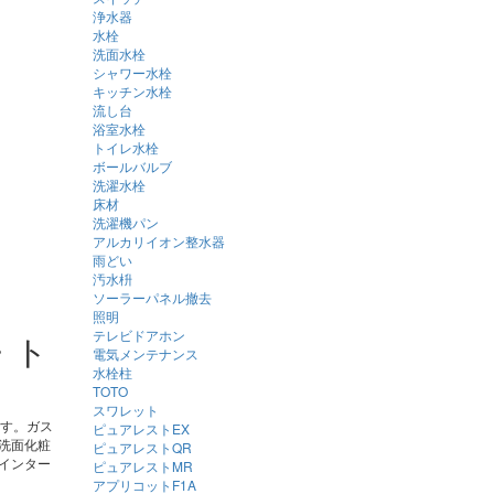
浄水器
水栓
洗面水栓
シャワー水栓
キッチン水栓
流し台
浴室水栓
トイレ水栓
ボールバルブ
洗濯水栓
床材
洗濯機パン
アルカリイオン整水器
雨どい
汚水枡
ソーラーパネル撤去
照明
テレビドアホン
・ト
電気メンテナンス
水栓柱
TOTO
スワレット
ます。ガス
ピュアレストEX
洗面化粧
ピュアレストQR
インター
ピュアレストMR
アプリコットF1A