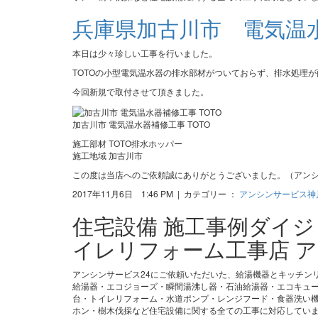
兵庫県加古川市 電気温水
本日は少々珍しい工事を行いました。
TOTOの小型電気温水器の排水部材がついておらず、排水処理
今回新規で取付させて頂きました。
加古川市 電気温水器補修工事 TOTO
施工部材 TOTO排水ホッパー
施工地域 加古川市
この度は当店へのご依頼誠にありがとうございました。（アンシ
2017年11月6日 1:46 PM | カテゴリー ：
アンシンサービス神
住宅設備 施工事例ダイ
イレリフォーム工事店 ア
アンシンサービス24にご依頼いただいた、給湯機器とキッチン
給湯器・エコジョーズ・瞬間湯沸し器・石油給湯器・エコキュ
台・トイレリフォーム・水道ポンプ・レンジフード・食器洗い機
ホン・樹木伐採など住宅設備に関する全ての工事に対応してい