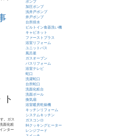
ポンプ
加圧ポンプ
浅井戸ポンプ
工事
井戸ポンプ
台所排水
ビルトイン食器洗い機
キャビネット
ファーストプラス
浴室リフォーム
ユニットバス
風呂釜
ガスオーブン
バスリフォーム
浴室テレビ
蛇口
洗濯蛇口
台所蛇口
洗面化粧台
洗面ボール
・ト
換気扇
浴室暖房乾燥機
キッチンリフォーム
システムキッチン
ます。ガス
ガスコンロ
洗面化粧
IHクッキングヒーター
インター
レンジフード
スイッチ