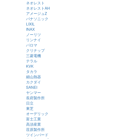
ネオレスト
ネオレストAH
アメージュZ
パナソニック
LIXIL
INAX
ノーリツ
リンナイ
パロマ
クリナップ
三菱電機
テラル
KVK
タカラ
細山熱器
カクダイ
SANEI
ヤンマー
長府製作所
日立
東芝
オーデリック
富士工業
高須産業
荏原製作所
ツインバード