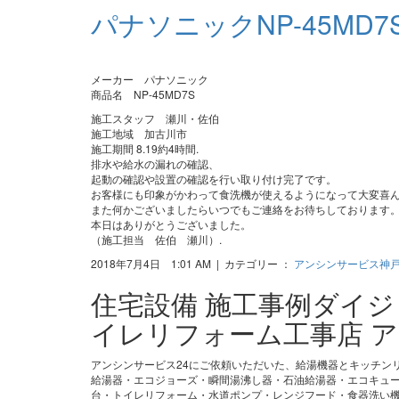
パナソニックNP-45M
メーカー パナソニック
商品名 NP-45MD7S
施工スタッフ 瀬川・佐伯
施工地域 加古川市
施工期間 8.19約4時間.
排水や給水の漏れの確認、
起動の確認や設置の確認を行い取り付け完了です。
お客様にも印象がかわって食洗機が使えるようになって大変喜
また何かございましたらいつでもご連絡をお待ちしております
本日はありがとうございました。
（施工担当 佐伯 瀬川）.
2018年7月4日 1:01 AM | カテゴリー ：
アンシンサービス神
住宅設備 施工事例ダイ
イレリフォーム工事店 ア
アンシンサービス24にご依頼いただいた、給湯機器とキッチン
給湯器・エコジョーズ・瞬間湯沸し器・石油給湯器・エコキュ
台・トイレリフォーム・水道ポンプ・レンジフード・食器洗い機