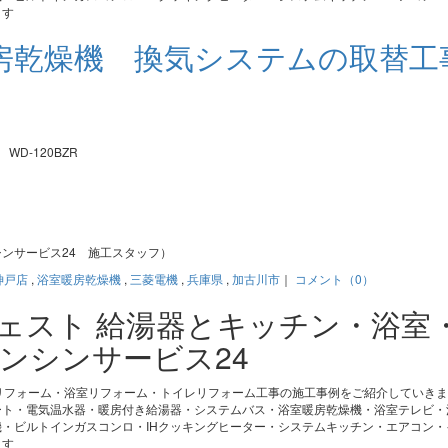
ます
房乾燥機 換気システムの取替
。
D-120BZR
ンサービス24 施工スタッフ）
神戸店
,
浴室暖房乾燥機
,
三菱電機
,
兵庫県
,
加古川市
｜
コメント（0）
ジェスト 給湯器とキッチン・浴室
ンシンサービス24
リフォーム・浴室リフォーム・トイレリフォーム工事の施工事例をご紹介していき
ート・電気温水器・暖房付き給湯器・システムバス・浴室暖房乾燥機・浴室テレビ・
・ビルトインガスコンロ・IHクッキングヒーター・システムキッチン・エアコン・
ます