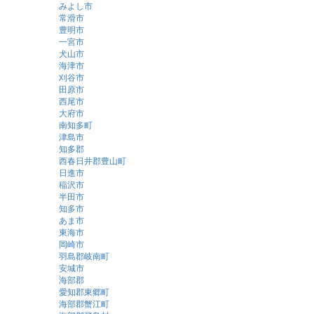
みよし市
常滑市
豊明市
一宮市
犬山市
海津市
刈谷市
田原市
西尾市
大府市
南知多町
津島市
知多郡
西春日井郡豊山町
日進市
稲沢市
半田市
知多市
あま市
東海市
岡崎市
羽島郡岐南町
安城市
海部郡
愛知郡東郷町
海部郡蟹江町