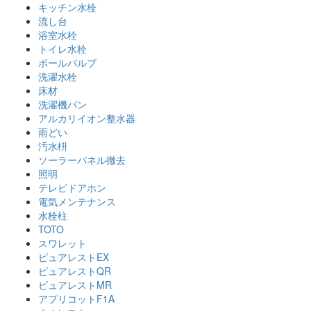
キッチン水栓
流し台
浴室水栓
トイレ水栓
ボールバルブ
洗濯水栓
床材
洗濯機パン
アルカリイオン整水器
雨どい
汚水枡
ソーラーパネル撤去
照明
テレビドアホン
電気メンテナンス
水栓柱
TOTO
スワレット
ピュアレストEX
ピュアレストQR
ピュアレストMR
アプリコットF1A