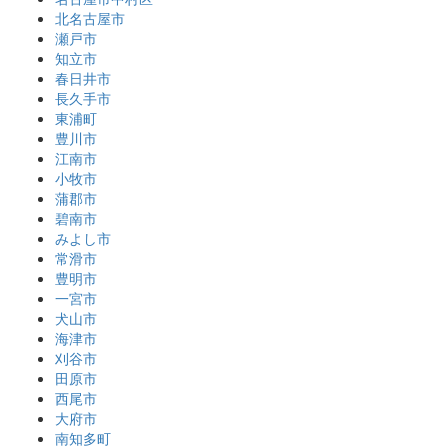
北名古屋市
瀬戸市
知立市
春日井市
長久手市
東浦町
豊川市
江南市
小牧市
蒲郡市
碧南市
みよし市
常滑市
豊明市
一宮市
犬山市
海津市
刈谷市
田原市
西尾市
大府市
南知多町