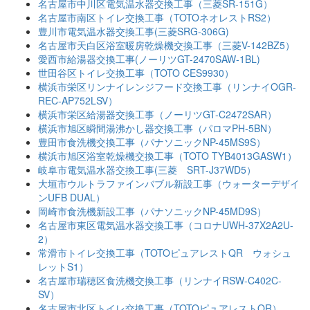
名古屋市中川区電気温水器交換工事（三菱SR-151G）
名古屋市南区トイレ交換工事（TOTOネオレストRS2）
豊川市電気温水器交換工事(三菱SRG-306G)
名古屋市天白区浴室暖房乾燥機交換工事（三菱V-142BZ5）
愛西市給湯器交換工事(ノーリツGT-2470SAW-1BL)
世田谷区トイレ交換工事（TOTO CES9930）
横浜市栄区リンナイレンジフード交換工事（リンナイOGR-
REC-AP752LSV）
横浜市栄区給湯器交換工事（ノーリツGT-C2472SAR）
横浜市旭区瞬間湯沸かし器交換工事（パロマPH-5BN）
豊田市食洗機交換工事（パナソニックNP-45MS9S）
横浜市旭区浴室乾燥機交換工事（TOTO TYB4013GASW1）
岐阜市電気温水器交換工事(三菱 SRT-J37WD5）
大垣市ウルトラファインバブル新設工事（ウォーターデザイ
ンUFB DUAL）
岡崎市食洗機新設工事（パナソニックNP-45MD9S）
名古屋市東区電気温水器交換工事（コロナUWH-37X2A2U-
2）
常滑市トイレ交換工事（TOTOピュアレストQR ウォシュ
レットS1）
名古屋市瑞穂区食洗機交換工事（リンナイRSW-C402C-
SV）
名古屋市北区トイレ交換工事（TOTOピュアレストQR）