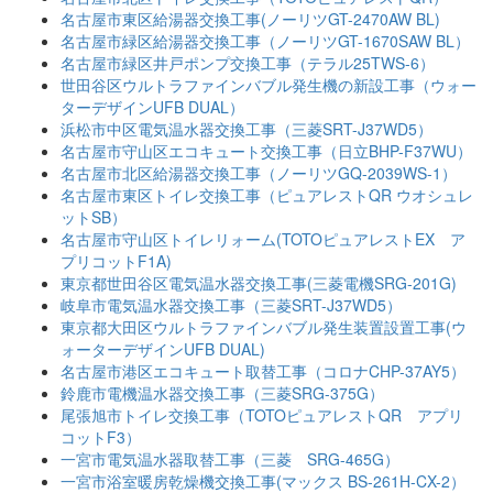
名古屋市東区給湯器交換工事(ノーリツGT-2470AW BL)
名古屋市緑区給湯器交換工事（ノーリツGT-1670SAW BL）
名古屋市緑区井戸ポンプ交換工事（テラル25TWS-6）
世田谷区ウルトラファインバブル発生機の新設工事（ウォー
ターデザインUFB DUAL）
浜松市中区電気温水器交換工事（三菱SRT-J37WD5）
名古屋市守山区エコキュート交換工事（日立BHP-F37WU）
名古屋市北区給湯器交換工事（ノーリツGQ-2039WS-1）
名古屋市東区トイレ交換工事（ピュアレストQR ウオシュレ
ットSB）
名古屋市守山区トイレリォーム(TOTOピュアレストEX ア
プリコットF1A)
東京都世田谷区電気温水器交換工事(三菱電機SRG-201G)
岐阜市電気温水器交換工事（三菱SRT-J37WD5）
東京都大田区ウルトラファインバブル発生装置設置工事(ウ
ォーターデザインUFB DUAL)
名古屋市港区エコキュート取替工事（コロナCHP-37AY5）
鈴鹿市電機温水器交換工事（三菱SRG-375G）
尾張旭市トイレ交換工事（TOTOピュアレストQR アプリ
コットF3）
一宮市電気温水器取替工事（三菱 SRG-465G）
一宮市浴室暖房乾燥機交換工事(マックス BS-261H-CX-2）