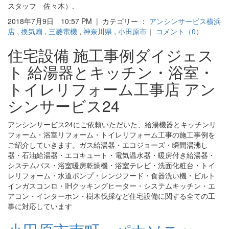
スタッフ 佐々木）.
2018年7月9日 10:57 PM | カテゴリー ：
アンシンサービス横浜
店
,
換気扇
,
三菱電機
,
神奈川県
,
小田原市
｜
コメント（0）
住宅設備 施工事例ダイジェス
ト 給湯器とキッチン・浴室・
トイレリフォーム工事店 アン
シンサービス24
アンシンサービス24にご依頼いただいた、給湯機器とキッチンリ
フォーム・浴室リフォーム・トイレリフォーム工事の施工事例を
ご紹介していきます。ガス給湯器・エコジョーズ・瞬間湯沸し
器・石油給湯器・エコキュート・電気温水器・暖房付き給湯器・
システムバス・浴室暖房乾燥機・浴室テレビ・洗面化粧台・トイ
レリフォーム・水道ポンプ・レンジフード・食器洗い機・ビルト
インガスコンロ・IHクッキングヒーター・システムキッチン・エ
アコン・インターホン・樹木伐採など住宅設備に関する全ての工
事に対応しています