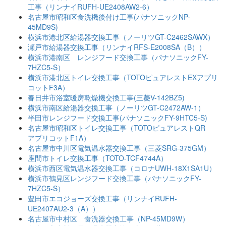
工事（リンナイRUFH-UE2408AW2-6）
名古屋市昭和区食洗機後付け工事(パナソニックNP-
45MD9S)
横浜市港北区給湯器交換工事（ノーリツGT-C2462SAWX）
瀬戸市給湯器交換工事（リンナイRFS-E2008SA（B））
横浜市港南区 レンジフード交換工事（パナソニックFY-
7HZC5-S）
横浜市港北区トイレ交換工事（TOTOピュアレストEXアプリ
コットF3A）
春日井市浴室暖房乾燥機交換工事(三菱V-142BZ5)
横浜市南区給湯器交換工事（ノーリツGT-C2472AW-1）
半田市レンジフード交換工事(パナソニックFY-9HTC5-S)
名古屋市昭和区トイレ交換工事（TOTOピュアレストQR
アプリコットF1A）
名古屋市中川区電気温水器交換工事（三菱SRG-375GM）
座間市トイレ交換工事（TOTO-TCF4744A）
横浜市西区電気温水器交換工事（コロナUWH-18X1SA1U）
横浜市鶴見区レンジフード交換工事（パナソニックFY-
7HZC5-S）
豊田市エコジョーズ交換工事（リンナイRUFH-
UE2407AU2-3（A））
名古屋市中村区 食洗器交換工事（NP-45MD9W）