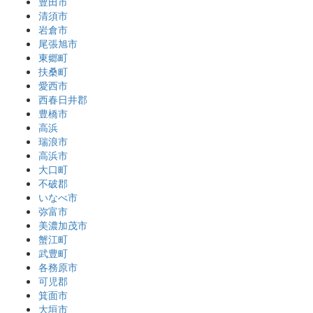
豊田市
清須市
岩倉市
尾張旭市
東郷町
扶桑町
愛西市
西春日井郡
豊橋市
高浜
瑞浪市
高浜市
大口町
不破郡
いなべ市
弥富市
美濃加茂市
蟹江町
武豊町
各務原市
可児郡
箕面市
大垣市