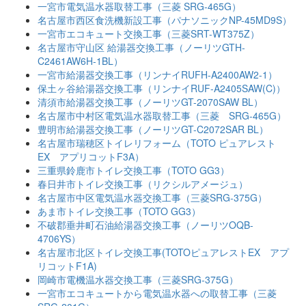
一宮市電気温水器取替工事（三菱 SRG-465G）
名古屋市西区食洗機新設工事（パナソニックNP-45MD9S）
一宮市エコキュート交換工事（三菱SRT-WT375Z）
名古屋市守山区 給湯器交換工事（ノーリツGTH-
C2461AW6H-1BL）
一宮市給湯器交換工事（リンナイRUFH-A2400AW2-1）
保土ヶ谷給湯器交換工事（リンナイRUF-A2405SAW(C)）
清須市給湯器交換工事（ノーリツGT-2070SAW BL）
名古屋市中村区電気温水器取替工事（三菱 SRG-465G）
豊明市給湯器交換工事（ノーリツGT-C2072SAR BL）
名古屋市瑞穂区トイレリフォーム（TOTO ピュアレスト
EX アプリコットF3A）
三重県鈴鹿市トイレ交換工事（TOTO GG3）
春日井市トイレ交換工事（リクシルアメージュ）
名古屋市中区電気温水器交換工事（三菱SRG-375G）
あま市トイレ交換工事（TOTO GG3）
不破郡垂井町石油給湯器交換工事（ノーリツOQB-
4706YS）
名古屋市北区トイレ交換工事(TOTOピュアレストEX アプ
リコットF1A)
岡崎市電機温水器交換工事（三菱SRG-375G）
一宮市エコキュートから電気温水器への取替工事（三菱