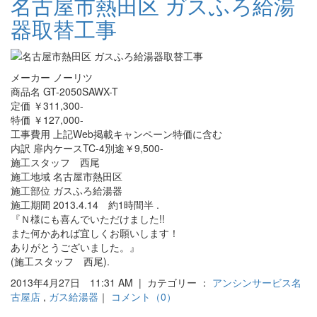
名古屋市熱田区 ガスふろ給湯
器取替工事
メーカー ノーリツ
商品名 GT-2050SAWX-T
定価 ￥311,300-
特価 ￥127,000-
工事費用 上記Web掲載キャンペーン特価に含む
内訳 扉内ケースTC-4別途￥9,500-
施工スタッフ 西尾
施工地域 名古屋市熱田区
施工部位 ガスふろ給湯器
施工期間 2013.4.14 約1時間半 .
『Ｎ様にも喜んでいただけました!!
また何かあれば宜しくお願いします！
ありがとうございました。』
(施工スタッフ 西尾).
2013年4月27日 11:31 AM | カテゴリー ：
アンシンサービス名
古屋店
,
ガス給湯器
｜
コメント（0）