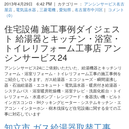
2013年4月29日 6:42 PM | カテゴリー ：
アンシンサービス名古
屋店
,
電気温水器
,
三菱電機
,
愛知県
,
名古屋市中川区
｜
コメント
（0）
住宅設備 施工事例ダイジェス
ト 給湯器とキッチン・浴室・
トイレリフォーム工事店 アン
シンサービス24
アンシンサービス24にご依頼いただいた、給湯機器とキッチンリ
フォーム・浴室リフォーム・トイレリフォーム工事の施工事例を
ご紹介していきます。ガス給湯器・エコジョーズ・瞬間湯沸し
器・石油給湯器・エコキュート・電気温水器・暖房付き給湯器・
システムバス・浴室暖房乾燥機・浴室テレビ・洗面化粧台・トイ
レリフォーム・水道ポンプ・レンジフード・食器洗い機・ビルト
インガスコンロ・IHクッキングヒーター・システムキッチン・エ
アコン・インターホン・樹木伐採など住宅設備に関する全ての工
事に対応しています
知立市 ガス給湯器取替工事