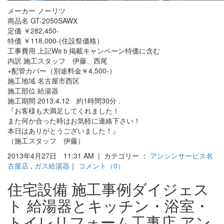
メーカー ノーリツ
商品名 GT-2050SAWX
定価 ￥282,450-
特価 ￥118,000-(住設祭価格）
工事費用 上記Weｂ掲載キャンペーン特価に含む
内訳 施工スタッフ 伊藤、西尾
+配管カバー（別途料金￥4,500-）
施工地域 名古屋市西区
施工部位 給湯器
施工期間 2013.4.12 約1時間30分 .
『お客様も大満足してくれました！
また何か合った時はお気軽に連絡下さい！
本日はありがとうございました！』
（施工スタッフ 伊藤）
2013年4月27日 11:31 AM | カテゴリー ：
アンシンサービス名
古屋店
,
ガス給湯器
｜
コメント（0）
住宅設備 施工事例ダイジェス
ト 給湯器とキッチン・浴室・
トイレリフォーム工事店 アン