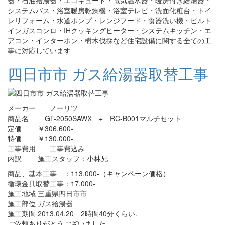
システムバス・浴室暖房乾燥機・浴室テレビ・洗面化粧台・トイ
レリフォーム・水道ポンプ・レンジフード・食器洗い機・ビルト
インガスコンロ・IHクッキングヒーター・システムキッチン・エ
アコン・インターホン・樹木伐採など住宅設備に関する全ての工
事に対応しています
四日市市 ガス給湯器取替工事
メーカー ノーリツ
商品名 GT-2050SAWX + RC-B001マルチセット
定価 ￥306,600-
特価 ￥130,000-
工事費用 工事費込み
内訳 施工スタッフ：小林兄
商品、基本工事 ：113,000-（キャンペーン価格）
循環金具取替工事：17,000-
施工地域 三重県四日市市
施工部位 ガス給湯器
施工期間 2013.04.20 2時間40分くらい.
ご依頼ありがとうございました。