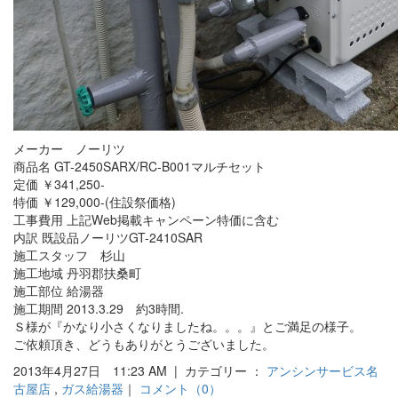
メーカー ノーリツ
商品名 GT-2450SARX/RC-B001マルチセット
定価 ￥341,250-
特価 ￥129,000-(住設祭価格)
工事費用 上記Web掲載キャンペーン特価に含む
内訳 既設品ノーリツGT-2410SAR
施工スタッフ 杉山
施工地域 丹羽郡扶桑町
施工部位 給湯器
施工期間 2013.3.29 約3時間.
Ｓ様が『かなり小さくなりましたね。。。』とご満足の様子。
ご依頼頂き、どうもありがとうございました。
2013年4月27日 11:23 AM | カテゴリー ：
アンシンサービス名
古屋店
,
ガス給湯器
｜
コメント（0）