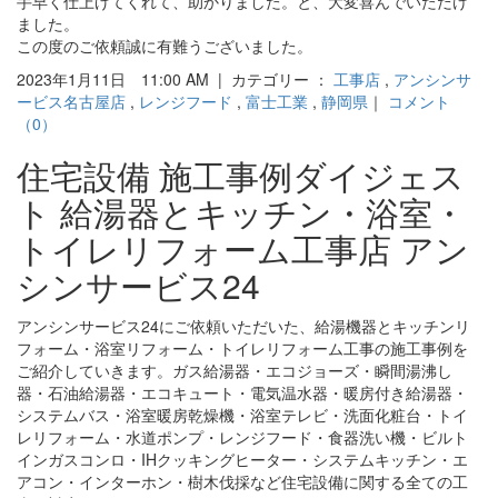
手早く仕上げてくれて、助かりました。と、大変喜んでいただけ
ました。
この度のご依頼誠に有難うございました。
2023年1月11日 11:00 AM | カテゴリー ：
工事店
,
アンシンサ
ービス名古屋店
,
レンジフード
,
富士工業
,
静岡県
｜
コメント
（0）
住宅設備 施工事例ダイジェス
ト 給湯器とキッチン・浴室・
トイレリフォーム工事店 アン
シンサービス24
アンシンサービス24にご依頼いただいた、給湯機器とキッチンリ
フォーム・浴室リフォーム・トイレリフォーム工事の施工事例を
ご紹介していきます。ガス給湯器・エコジョーズ・瞬間湯沸し
器・石油給湯器・エコキュート・電気温水器・暖房付き給湯器・
システムバス・浴室暖房乾燥機・浴室テレビ・洗面化粧台・トイ
レリフォーム・水道ポンプ・レンジフード・食器洗い機・ビルト
インガスコンロ・IHクッキングヒーター・システムキッチン・エ
アコン・インターホン・樹木伐採など住宅設備に関する全ての工