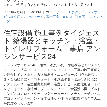
またのご利用を心よりお待ちしております【担当：佐々木】
2020年7月4日 2:32 PM | カテゴリー ：
工事店
,
アンシンサー
ビス横浜店
,
レンジフード
,
富士工業
,
東京都
,
江東区
｜
コメント
（0）
住宅設備 施工事例ダイジェス
ト 給湯器とキッチン・浴室・
トイレリフォーム工事店 アン
シンサービス24
アンシンサービス24にご依頼いただいた、給湯機器とキッチンリ
フォーム・浴室リフォーム・トイレリフォーム工事の施工事例を
ご紹介していきます。ガス給湯器・エコジョーズ・瞬間湯沸し
器・石油給湯器・エコキュート・電気温水器・暖房付き給湯器・
システムバス・浴室暖房乾燥機・浴室テレビ・洗面化粧台・トイ
レリフォーム・水道ポンプ・レンジフード・食器洗い機・ビルト
インガスコンロ・IHクッキングヒーター・システムキッチン・エ
アコン・インターホン・樹木伐採など住宅設備に関する全ての工
事に対応しています