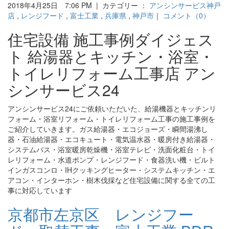
2018年4月25日 7:06 PM | カテゴリー ：
アンシンサービス神戸
店
,
レンジフード
,
富士工業
,
兵庫県
,
神戸市
｜
コメント（0）
住宅設備 施工事例ダイジェス
ト 給湯器とキッチン・浴室・
トイレリフォーム工事店 アン
シンサービス24
アンシンサービス24にご依頼いただいた、給湯機器とキッチンリ
フォーム・浴室リフォーム・トイレリフォーム工事の施工事例を
ご紹介していきます。ガス給湯器・エコジョーズ・瞬間湯沸し
器・石油給湯器・エコキュート・電気温水器・暖房付き給湯器・
システムバス・浴室暖房乾燥機・浴室テレビ・洗面化粧台・トイ
レリフォーム・水道ポンプ・レンジフード・食器洗い機・ビルト
インガスコンロ・IHクッキングヒーター・システムキッチン・エ
アコン・インターホン・樹木伐採など住宅設備に関する全ての工
事に対応しています
京都市左京区 レンジフー