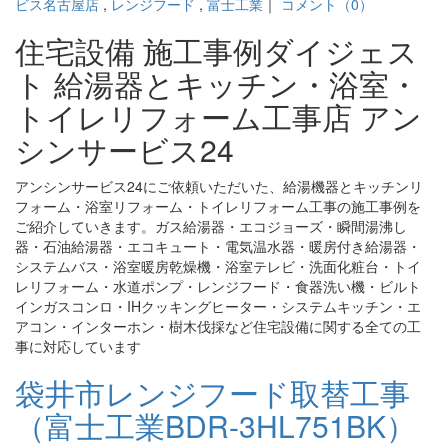
ビス名古屋店
,
レンジフード
,
富士工業
｜
コメント（0）
住宅設備 施工事例ダイジェス
ト 給湯器とキッチン・浴室・
トイレリフォーム工事店 アン
シンサービス24
アンシンサービス24にご依頼いただいた、給湯機器とキッチンリ
フォーム・浴室リフォーム・トイレリフォーム工事の施工事例を
ご紹介していきます。ガス給湯器・エコジョーズ・瞬間湯沸し
器・石油給湯器・エコキュート・電気温水器・暖房付き給湯器・
システムバス・浴室暖房乾燥機・浴室テレビ・洗面化粧台・トイ
レリフォーム・水道ポンプ・レンジフード・食器洗い機・ビルト
インガスコンロ・IHクッキングヒーター・システムキッチン・エ
アコン・インターホン・樹木伐採など住宅設備に関する全ての工
事に対応しています
袋井市レンジフード取替工事
（富士工業BDR-3HL751BK）