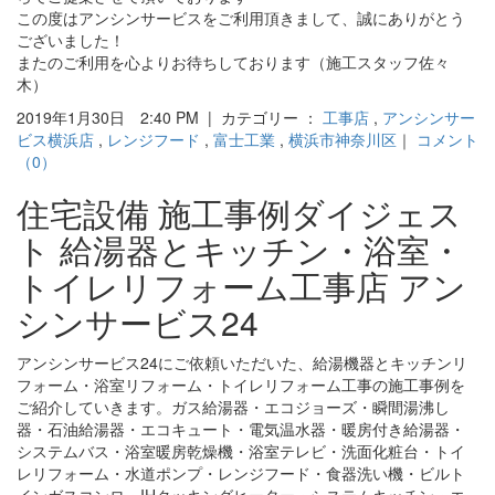
この度はアンシンサービスをご利用頂きまして、誠にありがとう
ございました！
またのご利用を心よりお待ちしております（施工スタッフ佐々
木）
2019年1月30日 2:40 PM | カテゴリー ：
工事店
,
アンシンサー
ビス横浜店
,
レンジフード
,
富士工業
,
横浜市神奈川区
｜
コメント
（0）
住宅設備 施工事例ダイジェス
ト 給湯器とキッチン・浴室・
トイレリフォーム工事店 アン
シンサービス24
アンシンサービス24にご依頼いただいた、給湯機器とキッチンリ
フォーム・浴室リフォーム・トイレリフォーム工事の施工事例を
ご紹介していきます。ガス給湯器・エコジョーズ・瞬間湯沸し
器・石油給湯器・エコキュート・電気温水器・暖房付き給湯器・
システムバス・浴室暖房乾燥機・浴室テレビ・洗面化粧台・トイ
レリフォーム・水道ポンプ・レンジフード・食器洗い機・ビルト