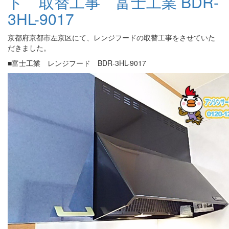
ド 取替工事 富士工業 BDR-
3HL-9017
京都府京都市左京区にて、レンジフードの取替工事をさせていた
だきました。
■
富士工業 レンジフード BDR-3HL-9017