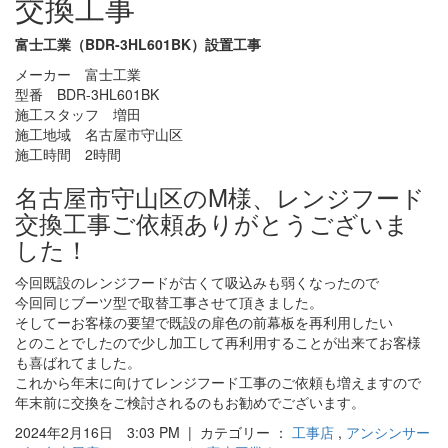
交換工事
富士工業（BDR-3HL601BK）設置工事
メーカー 富士工業
型番 BDR-3HL601BK
施工スタッフ 増田
施工地域 名古屋市守山区
施工時間 2時間
名古屋市守山区のM様、レンジフード
交換工事ご依頼ありがとうございま
した！
今回既設のレンジフードが古くて吸込みも弱くなったので
今回同じブーツ型で取替工事させて頂きました。
そしてーお客様の要望で既設の扉色の前幕板を再利用したい
とのことでしたので少し加工して再利用することが出来てお客様
も喜ばれてました。
これから年末に向けてレンジフード工事のご依頼も増えますので
年末前に交換をご検討されるのもお勧めでございます。
2024年2月16日 3:03 PM | カテゴリー ：
工事店
,
アンシンサー