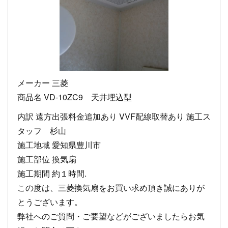
メーカー 三菱
商品名 VD-10ZC9 天井埋込型
内訳 遠方出張料金追加あり VVF配線取替あり 施工ス
タッフ 杉山
施工地域 愛知県豊川市
施工部位 換気扇
施工期間 約１時間.
この度は、三菱換気扇をお買い求め頂き誠にありが
とうございます。
弊社へのご質問・ご要望などがございましたらお気