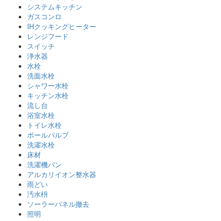
システムキッチン
ガスコンロ
IHクッキングヒーター
レンジフード
スイッチ
浄水器
水栓
洗面水栓
シャワー水栓
キッチン水栓
流し台
浴室水栓
トイレ水栓
ボールバルブ
洗濯水栓
床材
洗濯機パン
アルカリイオン整水器
雨どい
汚水枡
ソーラーパネル撤去
照明