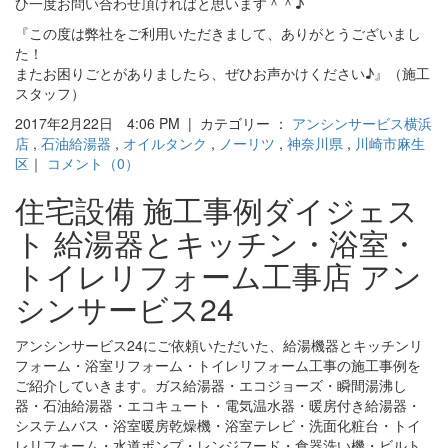
ひ一度お問い合わせ頂ければと思います＾＾♪
『この度は弊社をご利用いただきまして、ありがとうございまし
た！
またお困りごとがありましたら、ぜひお声かけください♪』（施工
スタッフ）
2017年2月22日 4:06 PM | カテゴリー ：
アンシンサービス横浜
店
,
石油給湯器
,
オイルタンク
,
ノーリツ
,
神奈川県
,
川崎市麻生
区
｜
コメント（0）
住宅設備 施工事例ダイジェス
ト 給湯器とキッチン・浴室・
トイレリフォーム工事店 アン
シンサービス24
アンシンサービス24にご依頼いただいた、給湯機器とキッチンリ
フォーム・浴室リフォーム・トイレリフォーム工事の施工事例を
ご紹介していきます。ガス給湯器・エコジョーズ・瞬間湯沸し
器・石油給湯器・エコキュート・電気温水器・暖房付き給湯器・
システムバス・浴室暖房乾燥機・浴室テレビ・洗面化粧台・トイ
レリフォーム・水道ポンプ・レンジフード・食器洗い機・ビルト