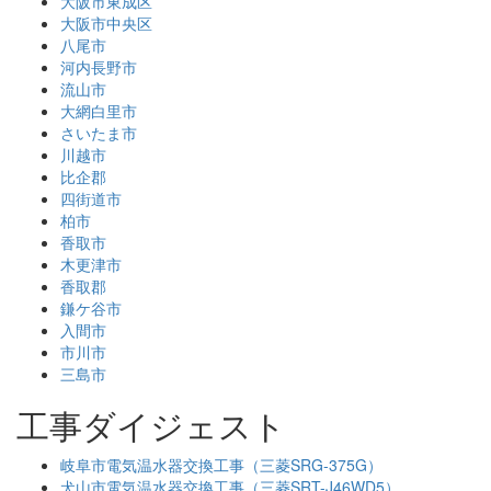
大阪市東成区
大阪市中央区
八尾市
河内長野市
流山市
大網白里市
さいたま市
川越市
比企郡
四街道市
柏市
香取市
木更津市
香取郡
鎌ケ谷市
入間市
市川市
三島市
工事ダイジェスト
岐阜市電気温水器交換工事（三菱SRG-375G）
犬山市電気温水器交換工事（三菱SRT-J46WD5）