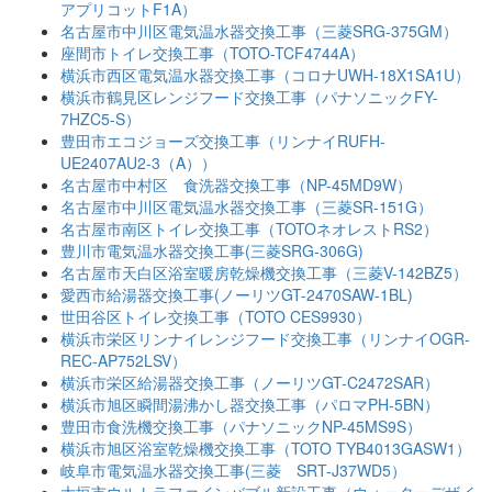
アプリコットF1A）
名古屋市中川区電気温水器交換工事（三菱SRG-375GM）
座間市トイレ交換工事（TOTO-TCF4744A）
横浜市西区電気温水器交換工事（コロナUWH-18X1SA1U）
横浜市鶴見区レンジフード交換工事（パナソニックFY-
7HZC5-S）
豊田市エコジョーズ交換工事（リンナイRUFH-
UE2407AU2-3（A））
名古屋市中村区 食洗器交換工事（NP-45MD9W）
名古屋市中川区電気温水器交換工事（三菱SR-151G）
名古屋市南区トイレ交換工事（TOTOネオレストRS2）
豊川市電気温水器交換工事(三菱SRG-306G)
名古屋市天白区浴室暖房乾燥機交換工事（三菱V-142BZ5）
愛西市給湯器交換工事(ノーリツGT-2470SAW-1BL)
世田谷区トイレ交換工事（TOTO CES9930）
横浜市栄区リンナイレンジフード交換工事（リンナイOGR-
REC-AP752LSV）
横浜市栄区給湯器交換工事（ノーリツGT-C2472SAR）
横浜市旭区瞬間湯沸かし器交換工事（パロマPH-5BN）
豊田市食洗機交換工事（パナソニックNP-45MS9S）
横浜市旭区浴室乾燥機交換工事（TOTO TYB4013GASW1）
岐阜市電気温水器交換工事(三菱 SRT-J37WD5）
大垣市ウルトラファインバブル新設工事（ウォーターデザイ