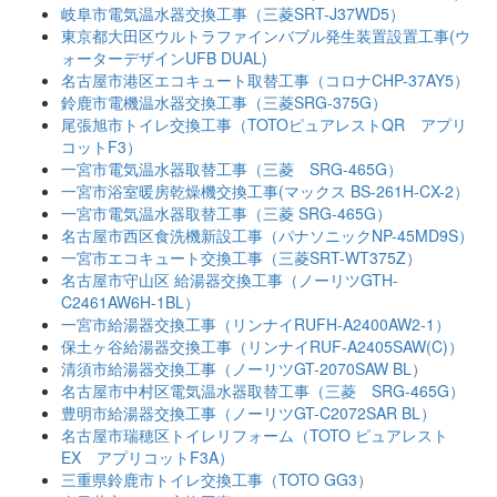
岐阜市電気温水器交換工事（三菱SRT-J37WD5）
東京都大田区ウルトラファインバブル発生装置設置工事(ウ
ォーターデザインUFB DUAL)
名古屋市港区エコキュート取替工事（コロナCHP-37AY5）
鈴鹿市電機温水器交換工事（三菱SRG-375G）
尾張旭市トイレ交換工事（TOTOピュアレストQR アプリ
コットF3）
一宮市電気温水器取替工事（三菱 SRG-465G）
一宮市浴室暖房乾燥機交換工事(マックス BS-261H-CX-2）
一宮市電気温水器取替工事（三菱 SRG-465G）
名古屋市西区食洗機新設工事（パナソニックNP-45MD9S）
一宮市エコキュート交換工事（三菱SRT-WT375Z）
名古屋市守山区 給湯器交換工事（ノーリツGTH-
C2461AW6H-1BL）
一宮市給湯器交換工事（リンナイRUFH-A2400AW2-1）
保土ヶ谷給湯器交換工事（リンナイRUF-A2405SAW(C)）
清須市給湯器交換工事（ノーリツGT-2070SAW BL）
名古屋市中村区電気温水器取替工事（三菱 SRG-465G）
豊明市給湯器交換工事（ノーリツGT-C2072SAR BL）
名古屋市瑞穂区トイレリフォーム（TOTO ピュアレスト
EX アプリコットF3A）
三重県鈴鹿市トイレ交換工事（TOTO GG3）