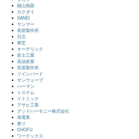
細山熱器
カクダイ
SANEI
ヤンマー
長府製作所
日立
東芝
オーデリック
富士工業
高須産業
荏原製作所
ツインバード
サンウェーブ
ハーマン
トステム
イトミック
アサヒ工業
グッドハーモニー株式会社
旭電業
東リ
CHOFU
ワーテックス