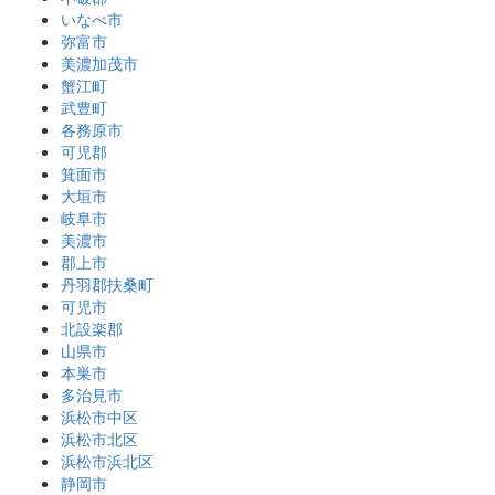
いなべ市
弥富市
美濃加茂市
蟹江町
武豊町
各務原市
可児郡
箕面市
大垣市
岐阜市
美濃市
郡上市
丹羽郡扶桑町
可児市
北設楽郡
山県市
本巣市
多治見市
浜松市中区
浜松市北区
浜松市浜北区
静岡市