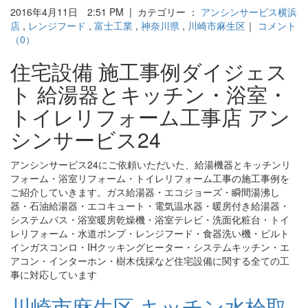
2016年4月11日 2:51 PM | カテゴリー ：
アンシンサービス横浜
店
,
レンジフード
,
富士工業
,
神奈川県
,
川崎市麻生区
｜
コメント
（0）
住宅設備 施工事例ダイジェス
ト 給湯器とキッチン・浴室・
トイレリフォーム工事店 アン
シンサービス24
アンシンサービス24にご依頼いただいた、給湯機器とキッチンリ
フォーム・浴室リフォーム・トイレリフォーム工事の施工事例を
ご紹介していきます。ガス給湯器・エコジョーズ・瞬間湯沸し
器・石油給湯器・エコキュート・電気温水器・暖房付き給湯器・
システムバス・浴室暖房乾燥機・浴室テレビ・洗面化粧台・トイ
レリフォーム・水道ポンプ・レンジフード・食器洗い機・ビルト
インガスコンロ・IHクッキングヒーター・システムキッチン・エ
アコン・インターホン・樹木伐採など住宅設備に関する全ての工
事に対応しています
川崎市麻生区 キッチン水栓取