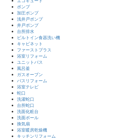
エコキュート
ポンプ
加圧ポンプ
浅井戸ポンプ
井戸ポンプ
台所排水
ビルトイン食器洗い機
キャビネット
ファーストプラス
浴室リフォーム
ユニットバス
風呂釜
ガスオーブン
バスリフォーム
浴室テレビ
蛇口
洗濯蛇口
台所蛇口
洗面化粧台
洗面ボール
換気扇
浴室暖房乾燥機
キッチンリフォーム