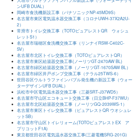
ンUFB DUAL）
岡崎市食洗機新設工事（パナソニックNP-45MD9S）
名古屋市東区電気温水器交換工事（コロナUWH-37X2A2U-
2）
常滑市トイレ交換工事（TOTOピュアレストQR ウォシュ
レットS1）
名古屋市瑞穂区食洗機交換工事（リンナイRSW-C402C-
SV）
名古屋市北区トイレ交換工事（TOTOピュアレストQR）
名古屋市東区給湯器交換工事(ノーリツGT-2470AW BL)
名古屋市緑区給湯器交換工事（ノーリツGT-1670SAW BL）
名古屋市緑区井戸ポンプ交換工事（テラル25TWS-6）
世田谷区ウルトラファインバブル発生機の新設工事（ウォー
ターデザインUFB DUAL）
浜松市中区電気温水器交換工事（三菱SRT-J37WD5）
名古屋市守山区エコキュート交換工事（日立BHP-F37WU）
名古屋市北区給湯器交換工事（ノーリツGQ-2039WS-1）
名古屋市東区トイレ交換工事（ピュアレストQR ウオシュレ
ットSB）
名古屋市守山区トイレリォーム(TOTOピュアレストEX ア
プリコットF1A)
東京都世田谷区電気温水器交換工事(三菱電機SRG-201G)