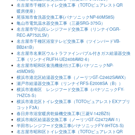
名古屋市千種区トイレ交換工事（TOTOピュアレストQR
暖房便座）
尾張旭市食洗器交換工事(パナソニックNP-60MS8S)
亀山市電気温水器交換工事（三菱SRG-375G）
名古屋市守山区レンジフード交換工事（リンナイOGR-
REC-AP752LSV）
名古屋市千種区浴室テレビ交換工事（ツインバードVB-
BB241B）
名古屋市名東区ウルトラファインバブル付きガス給湯器交換
工事（リンナイRUFH-UE2408AW2-6）
名古屋市昭和区食洗機後付け工事(パナソニックNP-
45MD9S)
横浜市港北区給湯器交換工事（ノーリツGT-C2462SAWX）
瀬戸市給湯器交換工事（リンナイRFS-E2008SA（B））
横浜市港南区 レンジフード交換工事（パナソニックFY-
7HZC5-S）
横浜市港北区トイレ交換工事（TOTOピュアレストEXアプリ
コットF3A）
春日井市浴室暖房乾燥機交換工事(三菱V-142BZ5)
横浜市南区給湯器交換工事（ノーリツGT-C2472AW-1）
半田市レンジフード交換工事(パナソニックFY-9HTC5-S)
名古屋市昭和区トイレ交換工事（TOTOピュアレストQR