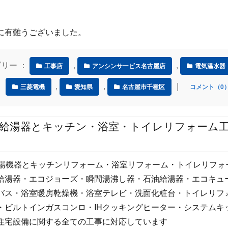
に有難うございました。
テゴリー ：
,
,
工事店
アンシンサービス名古屋店
電気温水器
,
,
｜
三菱電機
愛知県
名古屋市千種区
コメント（0
 給湯器とキッチン・浴室・トイレリフォーム
給湯機器とキッチンリフォーム・浴室リフォーム・トイレリフォ
給湯器・エコジョーズ・瞬間湯沸し器・石油給湯器・エコキュ
バス・浴室暖房乾燥機・浴室テレビ・洗面化粧台・トイレリフ
・ビルトインガスコンロ・IHクッキングヒーター・システムキ
住宅設備に関する全ての工事に対応しています