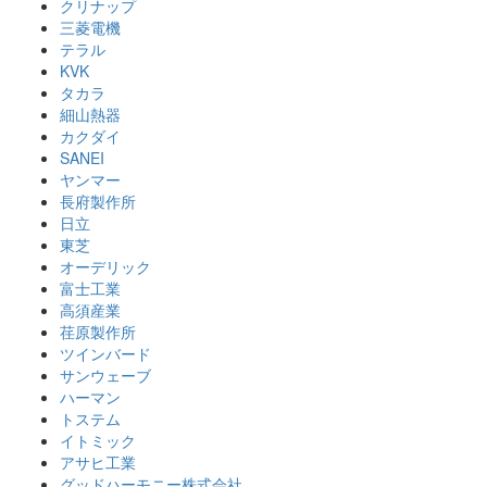
クリナップ
三菱電機
テラル
KVK
タカラ
細山熱器
カクダイ
SANEI
ヤンマー
長府製作所
日立
東芝
オーデリック
富士工業
高須産業
荏原製作所
ツインバード
サンウェーブ
ハーマン
トステム
イトミック
アサヒ工業
グッドハーモニー株式会社