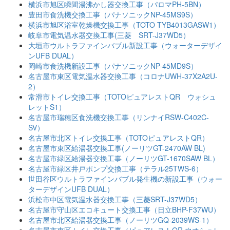
横浜市旭区瞬間湯沸かし器交換工事（パロマPH-5BN）
豊田市食洗機交換工事（パナソニックNP-45MS9S）
横浜市旭区浴室乾燥機交換工事（TOTO TYB4013GASW1）
岐阜市電気温水器交換工事(三菱 SRT-J37WD5）
大垣市ウルトラファインバブル新設工事（ウォーターデザイ
ンUFB DUAL）
岡崎市食洗機新設工事（パナソニックNP-45MD9S）
名古屋市東区電気温水器交換工事（コロナUWH-37X2A2U-
2）
常滑市トイレ交換工事（TOTOピュアレストQR ウォシュ
レットS1）
名古屋市瑞穂区食洗機交換工事（リンナイRSW-C402C-
SV）
名古屋市北区トイレ交換工事（TOTOピュアレストQR）
名古屋市東区給湯器交換工事(ノーリツGT-2470AW BL)
名古屋市緑区給湯器交換工事（ノーリツGT-1670SAW BL）
名古屋市緑区井戸ポンプ交換工事（テラル25TWS-6）
世田谷区ウルトラファインバブル発生機の新設工事（ウォー
ターデザインUFB DUAL）
浜松市中区電気温水器交換工事（三菱SRT-J37WD5）
名古屋市守山区エコキュート交換工事（日立BHP-F37WU）
名古屋市北区給湯器交換工事（ノーリツGQ-2039WS-1）
名古屋市東区トイレ交換工事（ピュアレストQR ウオシュレ