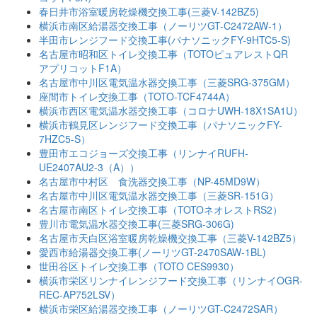
春日井市浴室暖房乾燥機交換工事(三菱V-142BZ5)
横浜市南区給湯器交換工事（ノーリツGT-C2472AW-1）
半田市レンジフード交換工事(パナソニックFY-9HTC5-S)
名古屋市昭和区トイレ交換工事（TOTOピュアレストQR
アプリコットF1A）
名古屋市中川区電気温水器交換工事（三菱SRG-375GM）
座間市トイレ交換工事（TOTO-TCF4744A）
横浜市西区電気温水器交換工事（コロナUWH-18X1SA1U）
横浜市鶴見区レンジフード交換工事（パナソニックFY-
7HZC5-S）
豊田市エコジョーズ交換工事（リンナイRUFH-
UE2407AU2-3（A））
名古屋市中村区 食洗器交換工事（NP-45MD9W）
名古屋市中川区電気温水器交換工事（三菱SR-151G）
名古屋市南区トイレ交換工事（TOTOネオレストRS2）
豊川市電気温水器交換工事(三菱SRG-306G)
名古屋市天白区浴室暖房乾燥機交換工事（三菱V-142BZ5）
愛西市給湯器交換工事(ノーリツGT-2470SAW-1BL)
世田谷区トイレ交換工事（TOTO CES9930）
横浜市栄区リンナイレンジフード交換工事（リンナイOGR-
REC-AP752LSV）
横浜市栄区給湯器交換工事（ノーリツGT-C2472SAR）