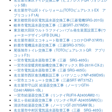
ットSB）
名古屋市守山区トイレリォーム(TOTOピュアレストEX ア
プリコットF1A)
東京都世田谷区電気温水器交換工事(三菱電機SRG-201G)
岐阜市電気温水器交換工事（三菱SRT-J37WD5）
東京都大田区ウルトラファインバブル発生装置設置工事(ウ
ォーターデザインUFB DUAL)
名古屋市港区エコキュート取替工事（コロナCHP-37AY5）
鈴鹿市電機温水器交換工事（三菱SRG-375G）
尾張旭市トイレ交換工事（TOTOピュアレストQR アプリ
コットF3）
一宮市電気温水器取替工事（三菱 SRG-465G）
一宮市浴室暖房乾燥機交換工事(マックス BS-261H-CX-2）
一宮市電気温水器取替工事（三菱 SRG-465G）
名古屋市西区食洗機新設工事（パナソニックNP-45MD9S）
一宮市エコキュート交換工事（三菱SRT-WT375Z）
名古屋市守山区 給湯器交換工事（ノーリツGTH-
C2461AW6H-1BL）
一宮市給湯器交換工事（リンナイRUFH-A2400AW2-1）
保土ヶ谷給湯器交換工事（リンナイRUF-A2405SAW(C)）
清須市給湯器交換工事（ノーリツGT-2070SAW BL）
名古屋市中村区電気温水器取替工事（三菱 SRG-465G）