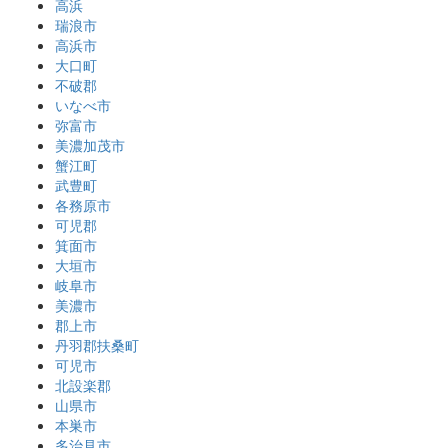
高浜
瑞浪市
高浜市
大口町
不破郡
いなべ市
弥富市
美濃加茂市
蟹江町
武豊町
各務原市
可児郡
箕面市
大垣市
岐阜市
美濃市
郡上市
丹羽郡扶桑町
可児市
北設楽郡
山県市
本巣市
多治見市