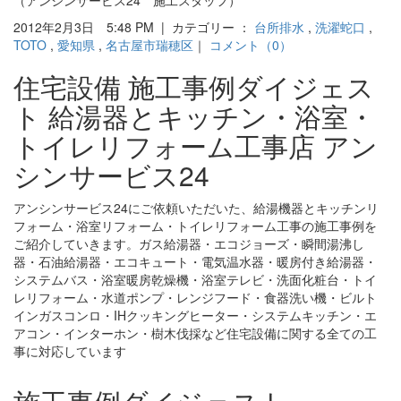
2012年2月3日 5:48 PM | カテゴリー ：
台所排水
,
洗濯蛇口
,
TOTO
,
愛知県
,
名古屋市瑞穂区
｜
コメント（0）
住宅設備 施工事例ダイジェス
ト 給湯器とキッチン・浴室・
トイレリフォーム工事店 アン
シンサービス24
アンシンサービス24にご依頼いただいた、給湯機器とキッチンリ
フォーム・浴室リフォーム・トイレリフォーム工事の施工事例を
ご紹介していきます。ガス給湯器・エコジョーズ・瞬間湯沸し
器・石油給湯器・エコキュート・電気温水器・暖房付き給湯器・
システムバス・浴室暖房乾燥機・浴室テレビ・洗面化粧台・トイ
レリフォーム・水道ポンプ・レンジフード・食器洗い機・ビルト
インガスコンロ・IHクッキングヒーター・システムキッチン・エ
アコン・インターホン・樹木伐採など住宅設備に関する全ての工
事に対応しています