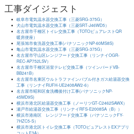
工事ダイジェスト
岐阜市電気温水器交換工事（三菱SRG-375G）
犬山市電気温水器交換工事（三菱SRT-J46WD5）
名古屋市千種区トイレ交換工事（TOTOピュアレストQR
暖房便座）
尾張旭市食洗器交換工事(パナソニックNP-60MS8S)
亀山市電気温水器交換工事（三菱SRG-375G）
名古屋市守山区レンジフード交換工事（リンナイOGR-
REC-AP752LSV）
名古屋市千種区浴室テレビ交換工事（ツインバードVB-
BB241B）
名古屋市名東区ウルトラファインバブル付きガス給湯器交換
工事（リンナイRUFH-UE2408AW2-6）
名古屋市昭和区食洗機後付け工事(パナソニックNP-
45MD9S)
横浜市港北区給湯器交換工事（ノーリツGT-C2462SAWX）
瀬戸市給湯器交換工事（リンナイRFS-E2008SA（B））
横浜市港南区 レンジフード交換工事（パナソニックFY-
7HZC5-S）
横浜市港北区トイレ交換工事（TOTOピュアレストEXアプリ
コットF3A）