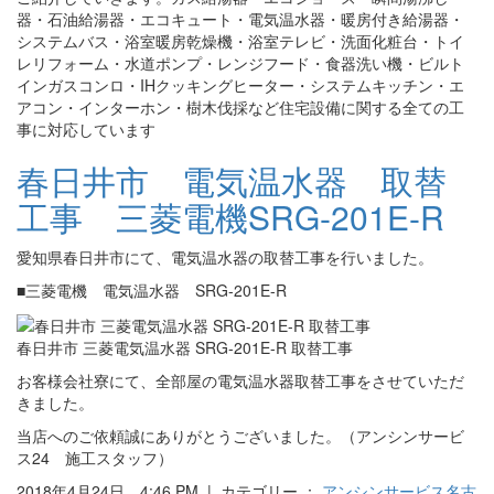
器・石油給湯器・エコキュート・電気温水器・暖房付き給湯器・
システムバス・浴室暖房乾燥機・浴室テレビ・洗面化粧台・トイ
レリフォーム・水道ポンプ・レンジフード・食器洗い機・ビルト
インガスコンロ・IHクッキングヒーター・システムキッチン・エ
アコン・インターホン・樹木伐採など住宅設備に関する全ての工
事に対応しています
春日井市 電気温水器 取替
工事 三菱電機SRG-201E-R
愛知県春日井市にて、電気温水器の取替工事を行いました。
■三菱電機 電気温水器 SRG-201E-R
春日井市 三菱電気温水器 SRG-201E-R 取替工事
お客様会社寮にて、全部屋の電気温水器取替工事をさせていただ
きました。
当店へのご依頼誠にありがとうございました。（アンシンサービ
ス24 施工スタッフ）
2018年4月24日 4:46 PM | カテゴリー ：
アンシンサービス名古