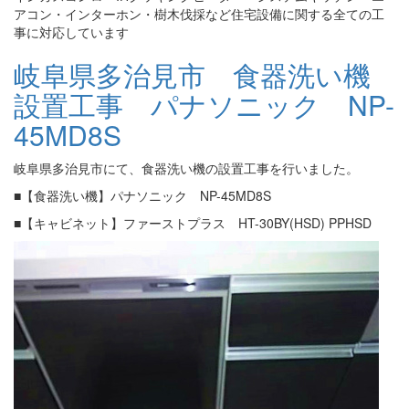
アコン・インターホン・樹木伐採など住宅設備に関する全ての工
事に対応しています
岐阜県多治見市 食器洗い機
設置工事 パナソニック NP-
45MD8S
岐阜県多治見市にて、食器洗い機の設置工事を行いました。
■【食器洗い機】パナソニック NP-45MD8S
■【キャビネット】ファーストプラス HT-30BY(HSD) PPHSD