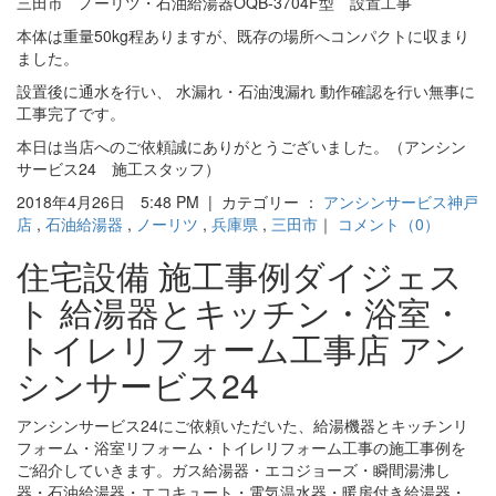
三田市 ノーリツ・石油給湯器OQB-3704F型 設置工事
本体は重量50kg程ありますが、既存の場所へコンパクトに収まり
ました。
設置後に通水を行い、 水漏れ・石油洩漏れ 動作確認を行い無事に
工事完了です。
本日は当店へのご依頼誠にありがとうございました。（アンシン
サービス24 施工スタッフ）
2018年4月26日 5:48 PM | カテゴリー ：
アンシンサービス神戸
店
,
石油給湯器
,
ノーリツ
,
兵庫県
,
三田市
｜
コメント（0）
住宅設備 施工事例ダイジェス
ト 給湯器とキッチン・浴室・
トイレリフォーム工事店 アン
シンサービス24
アンシンサービス24にご依頼いただいた、給湯機器とキッチンリ
フォーム・浴室リフォーム・トイレリフォーム工事の施工事例を
ご紹介していきます。ガス給湯器・エコジョーズ・瞬間湯沸し
器・石油給湯器・エコキュート・電気温水器・暖房付き給湯器・