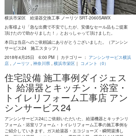
横浜市栄区 給湯器交換工事 ノーリツ SRT-2060SAWX
お客様より「急な出費で不安でしたが、安価なセール品もご提案
頂けたので助かりました！」とおっしゃって頂けました。
本日は当店へのご依頼誠にありがとうございました。（アンシン
サービス24 施工スタッフ）
2018年4月25日 6:00 PM | カテゴリー ：
アンシンサービス横浜
店
,
ノーリツ
,
神奈川県
,
横浜市栄区
｜
コメント（0）
住宅設備 施工事例ダイジェス
ト 給湯器とキッチン・浴室・
トイレリフォーム工事店 アン
シンサービス24
アンシンサービス24にご依頼いただいた、給湯機器とキッチンリ
フォーム・浴室リフォーム・トイレリフォーム工事の施工事例を
ご紹介していきます。ガス給湯器・エコジョーズ・瞬間湯沸し