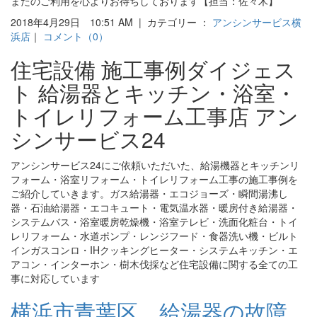
またのご利用を心よりお待ちしております【担当：佐々木】
2018年4月29日 10:51 AM | カテゴリー ：
アンシンサービス横
浜店
｜
コメント（0）
住宅設備 施工事例ダイジェス
ト 給湯器とキッチン・浴室・
トイレリフォーム工事店 アン
シンサービス24
アンシンサービス24にご依頼いただいた、給湯機器とキッチンリ
フォーム・浴室リフォーム・トイレリフォーム工事の施工事例を
ご紹介していきます。ガス給湯器・エコジョーズ・瞬間湯沸し
器・石油給湯器・エコキュート・電気温水器・暖房付き給湯器・
システムバス・浴室暖房乾燥機・浴室テレビ・洗面化粧台・トイ
レリフォーム・水道ポンプ・レンジフード・食器洗い機・ビルト
インガスコンロ・IHクッキングヒーター・システムキッチン・エ
アコン・インターホン・樹木伐採など住宅設備に関する全ての工
事に対応しています
横浜市青葉区 給湯器の故障