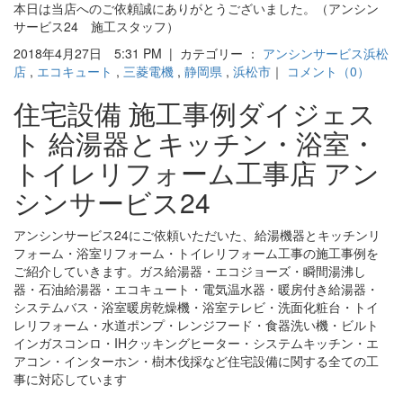
本日は当店へのご依頼誠にありがとうございました。（アンシン
サービス24 施工スタッフ）
2018年4月27日 5:31 PM | カテゴリー ：
アンシンサービス浜松
店
,
エコキュート
,
三菱電機
,
静岡県
,
浜松市
｜
コメント（0）
住宅設備 施工事例ダイジェス
ト 給湯器とキッチン・浴室・
トイレリフォーム工事店 アン
シンサービス24
アンシンサービス24にご依頼いただいた、給湯機器とキッチンリ
フォーム・浴室リフォーム・トイレリフォーム工事の施工事例を
ご紹介していきます。ガス給湯器・エコジョーズ・瞬間湯沸し
器・石油給湯器・エコキュート・電気温水器・暖房付き給湯器・
システムバス・浴室暖房乾燥機・浴室テレビ・洗面化粧台・トイ
レリフォーム・水道ポンプ・レンジフード・食器洗い機・ビルト
インガスコンロ・IHクッキングヒーター・システムキッチン・エ
アコン・インターホン・樹木伐採など住宅設備に関する全ての工
事に対応しています