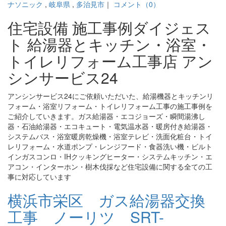
ナソニック
,
岐阜県
,
多治見市
｜
コメント（0）
住宅設備 施工事例ダイジェス
ト 給湯器とキッチン・浴室・
トイレリフォーム工事店 アン
シンサービス24
アンシンサービス24にご依頼いただいた、給湯機器とキッチンリ
フォーム・浴室リフォーム・トイレリフォーム工事の施工事例を
ご紹介していきます。ガス給湯器・エコジョーズ・瞬間湯沸し
器・石油給湯器・エコキュート・電気温水器・暖房付き給湯器・
システムバス・浴室暖房乾燥機・浴室テレビ・洗面化粧台・トイ
レリフォーム・水道ポンプ・レンジフード・食器洗い機・ビルト
インガスコンロ・IHクッキングヒーター・システムキッチン・エ
アコン・インターホン・樹木伐採など住宅設備に関する全ての工
事に対応しています
横浜市栄区 ガス給湯器交換
工事 ノーリツ SRT-