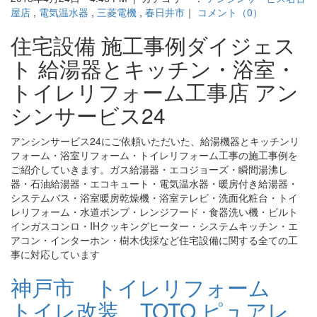
屋店
,
電気温水器
,
三菱電機
,
春日井市
｜
コメント（0）
住宅設備 施工事例ダイジェス
ト 給湯器とキッチン・浴室・
トイレリフォーム工事店 アン
シンサービス24
アンシンサービス24にご依頼いただいた、給湯機器とキッチンリ
フォーム・浴室リフォーム・トイレリフォーム工事の施工事例を
ご紹介していきます。ガス給湯器・エコジョーズ・瞬間湯沸し
器・石油給湯器・エコキュート・電気温水器・暖房付き給湯器・
システムバス・浴室暖房乾燥機・浴室テレビ・洗面化粧台・トイ
レリフォーム・水道ポンプ・レンジフード・食器洗い機・ビルト
インガスコンロ・IHクッキングヒーター・システムキッチン・エ
アコン・インターホン・樹木伐採など住宅設備に関する全ての工
事に対応しています
神戸市 トイレリフォーム
トイレ改装 TOTO ピュアレ