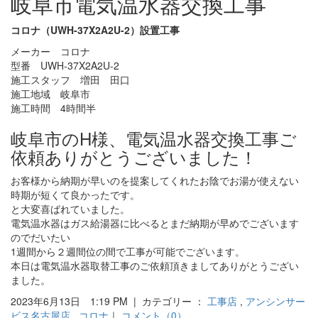
岐阜市電気温水器交換工事
コロナ（UWH-37X2A2U-2）設置工事
メーカー コロナ
型番 UWH-37X2A2U-2
施工スタッフ 増田 田口
施工地域 岐阜市
施工時間 4時間半
岐阜市のH様、電気温水器交換工事ご
依頼ありがとうございました！
お客様から納期が早いのを提案してくれたお陰でお湯が使えない
時期が短くて良かったです。
と大変喜ばれていました。
電気温水器はガス給湯器に比べるとまだ納期が早めでございます
のでだいたい
1週間から２週間位の間で工事が可能でございます。
本日は電気温水器取替工事のご依頼頂きましてありがとうござい
ました。
2023年6月13日 1:19 PM | カテゴリー ：
工事店
,
アンシンサー
ビス名古屋店
,
コロナ
｜
コメント（0）