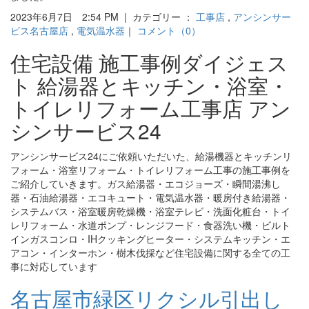
2023年6月7日 2:54 PM | カテゴリー ：
工事店
,
アンシンサー
ビス名古屋店
,
電気温水器
｜
コメント（0）
住宅設備 施工事例ダイジェス
ト 給湯器とキッチン・浴室・
トイレリフォーム工事店 アン
シンサービス24
アンシンサービス24にご依頼いただいた、給湯機器とキッチンリ
フォーム・浴室リフォーム・トイレリフォーム工事の施工事例を
ご紹介していきます。ガス給湯器・エコジョーズ・瞬間湯沸し
器・石油給湯器・エコキュート・電気温水器・暖房付き給湯器・
システムバス・浴室暖房乾燥機・浴室テレビ・洗面化粧台・トイ
レリフォーム・水道ポンプ・レンジフード・食器洗い機・ビルト
インガスコンロ・IHクッキングヒーター・システムキッチン・エ
アコン・インターホン・樹木伐採など住宅設備に関する全ての工
事に対応しています
名古屋市緑区リクシル引出し