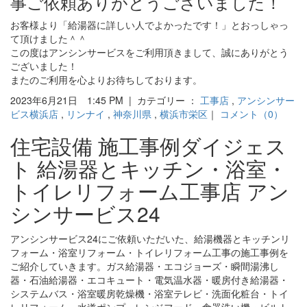
事ご依頼ありがとうございました！
お客様より「給湯器に詳しい人でよかったです！」とおっしゃっ
て頂けました＾＾
この度はアンシンサービスをご利用頂きまして、誠にありがとう
ございました！
またのご利用を心よりお待ちしております。
2023年6月21日 1:45 PM | カテゴリー ：
工事店
,
アンシンサー
ビス横浜店
,
リンナイ
,
神奈川県
,
横浜市栄区
｜
コメント（0）
住宅設備 施工事例ダイジェス
ト 給湯器とキッチン・浴室・
トイレリフォーム工事店 アン
シンサービス24
アンシンサービス24にご依頼いただいた、給湯機器とキッチンリ
フォーム・浴室リフォーム・トイレリフォーム工事の施工事例を
ご紹介していきます。ガス給湯器・エコジョーズ・瞬間湯沸し
器・石油給湯器・エコキュート・電気温水器・暖房付き給湯器・
システムバス・浴室暖房乾燥機・浴室テレビ・洗面化粧台・トイ