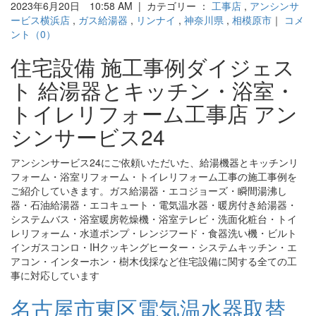
2023年6月20日 10:58 AM | カテゴリー ：
工事店
,
アンシンサ
ービス横浜店
,
ガス給湯器
,
リンナイ
,
神奈川県
,
相模原市
｜
コメ
ント（0）
住宅設備 施工事例ダイジェス
ト 給湯器とキッチン・浴室・
トイレリフォーム工事店 アン
シンサービス24
アンシンサービス24にご依頼いただいた、給湯機器とキッチンリ
フォーム・浴室リフォーム・トイレリフォーム工事の施工事例を
ご紹介していきます。ガス給湯器・エコジョーズ・瞬間湯沸し
器・石油給湯器・エコキュート・電気温水器・暖房付き給湯器・
システムバス・浴室暖房乾燥機・浴室テレビ・洗面化粧台・トイ
レリフォーム・水道ポンプ・レンジフード・食器洗い機・ビルト
インガスコンロ・IHクッキングヒーター・システムキッチン・エ
アコン・インターホン・樹木伐採など住宅設備に関する全ての工
事に対応しています
名古屋市東区電気温水器取替