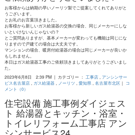
お客様からは納期の早いノーリツ製でご提案してくれてありがと
うございます。
とお礼のお言葉頂きました。
お客様から新しいガス給湯器の交換の場合、同じメーカーにしな
いといけないんじゃないの？
とご質問ありますが、基本メーカーが変わっても機能は同じにな
りますので戸建ての場合は大丈夫です。
マンションの場合、暖房付給湯器の場合は同じメーカーが良いか
もしれません。
本日はガス給湯器工事のご依頼頂きましてありがとうございまし
た。
2023年6月8日 2:39 PM | カテゴリー ：
工事店
,
アンシンサー
ビス名古屋店
,
ガス給湯器
,
ノーリツ
,
愛知県
,
名古屋市北区
｜
コ
メント（0）
住宅設備 施工事例ダイジェス
ト 給湯器とキッチン・浴室・
トイレリフォーム工事店 アン
シンサービス24