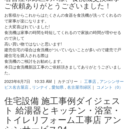
ご依頼ありがとうございました！
お客様からこれからはたくさんの食器を食洗機が洗ってくれるの
で家事が楽になります。
と大変喜ばれていました!
食洗機は家事の時間を時短してくれるので家族の時間が増やせる
ので決して
高い買い物ではないと思います!
建売住宅の場合は食洗機がついていないことが多いので建売で戸
建住宅を購入される際は
食洗機のご検討をお勧めします。
本日は食洗機新設工事のご依頼頂きましてありがとうございまし
た。
2023年6月7日 10:33 AM | カテゴリー ：
工事店
,
アンシンサー
ビス名古屋店
,
リンナイ
,
愛知県
,
名古屋市緑区
｜
コメント（0）
住宅設備 施工事例ダイジェス
ト 給湯器とキッチン・浴室・
トイレリフォーム工事店 アン
シンサービス24