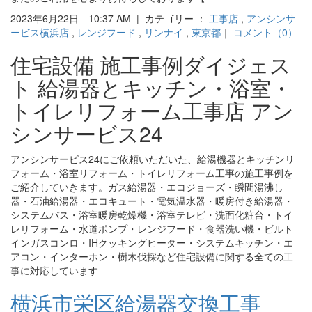
2023年6月22日 10:37 AM | カテゴリー ：
工事店
,
アンシンサ
ービス横浜店
,
レンジフード
,
リンナイ
,
東京都
｜
コメント（0）
住宅設備 施工事例ダイジェス
ト 給湯器とキッチン・浴室・
トイレリフォーム工事店 アン
シンサービス24
アンシンサービス24にご依頼いただいた、給湯機器とキッチンリ
フォーム・浴室リフォーム・トイレリフォーム工事の施工事例を
ご紹介していきます。ガス給湯器・エコジョーズ・瞬間湯沸し
器・石油給湯器・エコキュート・電気温水器・暖房付き給湯器・
システムバス・浴室暖房乾燥機・浴室テレビ・洗面化粧台・トイ
レリフォーム・水道ポンプ・レンジフード・食器洗い機・ビルト
インガスコンロ・IHクッキングヒーター・システムキッチン・エ
アコン・インターホン・樹木伐採など住宅設備に関する全ての工
事に対応しています
横浜市栄区給湯器交換工事