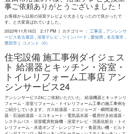
事ご依頼ありがとうございました！
お客様から以前の浴室テレビより大きくなったので良かったで
す。と大変喜ばれていました。
2022年11月16日 2:17 PM | カテゴリー ：
工事店
,
アンシンサ
ービス名古屋店
,
浴室テレビ
,
ツインバード
,
愛知県
,
名古屋市
,
豊田市
｜
コメント（0）
住宅設備 施工事例ダイジェス
ト 給湯器とキッチン・浴室・
トイレリフォーム工事店 アン
シンサービス24
アンシンサービス24にご依頼いただいた、給湯機器とキッチンリ
フォーム・浴室リフォーム・トイレリフォーム工事の施工事例を
ご紹介していきます。ガス給湯器・エコジョーズ・瞬間湯沸し
器・石油給湯器・エコキュート・電気温水器・暖房付き給湯器・
システムバス・浴室暖房乾燥機・浴室テレビ・洗面化粧台・トイ
レリフォーム・水道ポンプ・レンジフード・食器洗い機・ビルト
インガスコンロ・IHクッキングヒーター・システムキッチン・エ