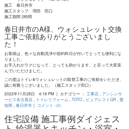
施工 春日井市
施工スタッフ 増田 田口
施工期間 2時間
春日井市のA様、ウォシュレット交換
工事ご依頼ありがとうございまし
た！
お客様は、色々な自動洗浄や節約昨日が付いてとっても便利にな
りました。
お手入れがラクになって、とっても助かります。と言って大変喜
んでいただけました。
この度はトイレ&ウォシュレットの取替工事のご依頼をいただき、
誠に有難うございました。（施工スタッフ田口）
2022年11月28日 4:18 PM | カテゴリー ：
工事店
,
アンシンサ
ービス名古屋店
,
トイレリフォーム
,
TOTO
,
ピュアレストQR
,
愛
知県
,
春日井市
｜
コメント（0）
住宅設備 施工事例ダイジェス
ト 給湯器とキッチン・浴室・