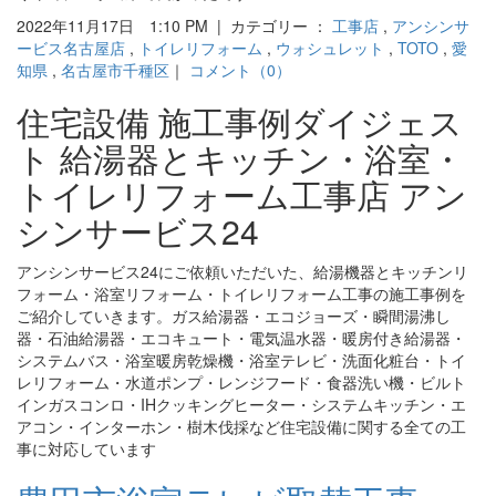
2022年11月17日 1:10 PM | カテゴリー ：
工事店
,
アンシンサ
ービス名古屋店
,
トイレリフォーム
,
ウォシュレット
,
TOTO
,
愛
知県
,
名古屋市千種区
｜
コメント（0）
住宅設備 施工事例ダイジェス
ト 給湯器とキッチン・浴室・
トイレリフォーム工事店 アン
シンサービス24
アンシンサービス24にご依頼いただいた、給湯機器とキッチンリ
フォーム・浴室リフォーム・トイレリフォーム工事の施工事例を
ご紹介していきます。ガス給湯器・エコジョーズ・瞬間湯沸し
器・石油給湯器・エコキュート・電気温水器・暖房付き給湯器・
システムバス・浴室暖房乾燥機・浴室テレビ・洗面化粧台・トイ
レリフォーム・水道ポンプ・レンジフード・食器洗い機・ビルト
インガスコンロ・IHクッキングヒーター・システムキッチン・エ
アコン・インターホン・樹木伐採など住宅設備に関する全ての工
事に対応しています