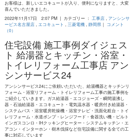
お客様は、新しいエコキュートが入り、便利になりますと、大変
喜んでいただきました。
2022年11月17日 2:07 PM | カテゴリー ：
工事店
,
アンシンサ
ービス名古屋店
,
エコキュート
,
三菱電機
,
静岡県
｜
コメント
（0）
住宅設備 施工事例ダイジェス
ト 給湯器とキッチン・浴室・
トイレリフォーム工事店 アン
シンサービス24
アンシンサービス24にご依頼いただいた、給湯機器とキッチンリ
フォーム・浴室リフォーム・トイレリフォーム工事の施工事例を
ご紹介していきます。ガス給湯器・エコジョーズ・瞬間湯沸し
器・石油給湯器・エコキュート・電気温水器・暖房付き給湯器・
システムバス・浴室暖房乾燥機・浴室テレビ・洗面化粧台・トイ
レリフォーム・水道ポンプ・レンジフード・食器洗い機・ビルト
インガスコンロ・IHクッキングヒーター・システムキッチン・エ
アコン・インターホン・樹木伐採など住宅設備に関する全ての工
事に対応しています