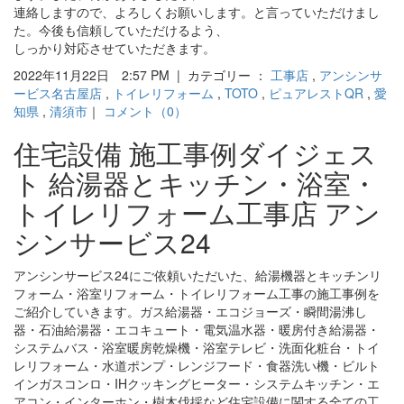
連絡しますので、よろしくお願いします。と言っていただけまし
た。今後も信頼していただけるよう、
しっかり対応させていただきます。
2022年11月22日 2:57 PM | カテゴリー ：
工事店
,
アンシンサ
ービス名古屋店
,
トイレリフォーム
,
TOTO
,
ピュアレストQR
,
愛
知県
,
清須市
｜
コメント（0）
住宅設備 施工事例ダイジェス
ト 給湯器とキッチン・浴室・
トイレリフォーム工事店 アン
シンサービス24
アンシンサービス24にご依頼いただいた、給湯機器とキッチンリ
フォーム・浴室リフォーム・トイレリフォーム工事の施工事例を
ご紹介していきます。ガス給湯器・エコジョーズ・瞬間湯沸し
器・石油給湯器・エコキュート・電気温水器・暖房付き給湯器・
システムバス・浴室暖房乾燥機・浴室テレビ・洗面化粧台・トイ
レリフォーム・水道ポンプ・レンジフード・食器洗い機・ビルト
インガスコンロ・IHクッキングヒーター・システムキッチン・エ
アコン・インターホン・樹木伐採など住宅設備に関する全ての工