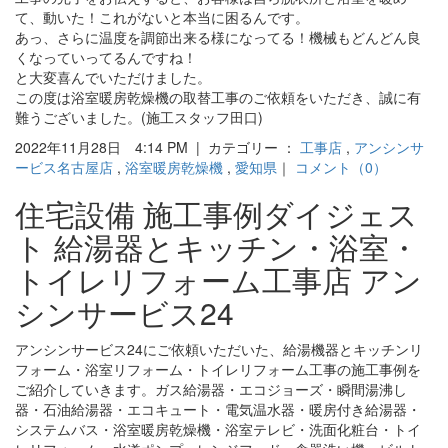
て、動いた！これがないと本当に困るんです。
あっ、さらに温度を調節出来る様になってる！機械もどんどん良
くなっていってるんですね！
と大変喜んでいただけました。
この度は浴室暖房乾燥機の取替工事のご依頼をいただき、誠に有
難うございました。(施工スタッフ田口)
2022年11月28日 4:14 PM | カテゴリー ：
工事店
,
アンシンサ
ービス名古屋店
,
浴室暖房乾燥機
,
愛知県
｜
コメント（0）
住宅設備 施工事例ダイジェス
ト 給湯器とキッチン・浴室・
トイレリフォーム工事店 アン
シンサービス24
アンシンサービス24にご依頼いただいた、給湯機器とキッチンリ
フォーム・浴室リフォーム・トイレリフォーム工事の施工事例を
ご紹介していきます。ガス給湯器・エコジョーズ・瞬間湯沸し
器・石油給湯器・エコキュート・電気温水器・暖房付き給湯器・
システムバス・浴室暖房乾燥機・浴室テレビ・洗面化粧台・トイ