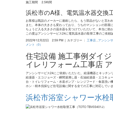
施工期間 2.5時間
浜松市のA様、電気温水器交換
お客様は既設のメーカーに連絡したら、もう部品がないと言わ
また、本体の大きさも変わっており、うちのマンションの部屋
ちょうど入る大きさの温水器を見つけていただいて、本当に助
この度はアンシンサービス24に電気温水器の取替工事のご依頼
2022年12月22日 2:59 PM | カテゴリー ：
工事店
,
アンシン
メント（0）
住宅設備 施工事例ダイ
イレリフォーム工事店 ア
アンシンサービス24にご依頼いただいた、給湯機器とキッチン
給湯器・エコジョーズ・瞬間湯沸し器・石油給湯器・エコキュ
台・トイレリフォーム・水道ポンプ・レンジフード・食器洗い機
ホン・樹木伐採など住宅設備に関する全ての工事に対応してい
浜松市浴室シャワー水栓取替工