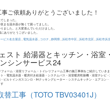
工事ご依頼ありがとうございました！
れてしまった。
に収まる温水器が無くて困ってました。
かりました。と大変喜んでいただけました。
誠にありがとうございました。
サービス名古屋店
,
電気温水器
,
コロナ
,
静岡県
,
浜松市中区
,
浜松市北区
,
浜松市浜
ジェスト 給湯器とキッチン・浴室
ンシンサービス24
リフォーム・浴室リフォーム・トイレリフォーム工事の施工事例をご紹介していき
ート・電気温水器・暖房付き給湯器・システムバス・浴室暖房乾燥機・浴室テレビ・
・ビルトインガスコンロ・IHクッキングヒーター・システムキッチン・エアコン・
ます
事（TOTO TBV03401J）