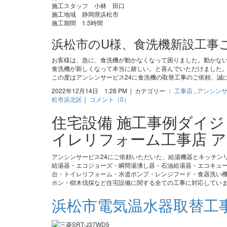
施工スタッフ 小林 田口
施工地域 静岡県浜松市
施工期間 1.5時間
浜松市のU様、食洗機新設工事
お客様は、急に、食洗機が動かなくなって困りました。動かな
食洗機が新しくなって本当に嬉しい。と喜んでいただけました
この度はアンシンサービス24に食洗機の取替工事のご依頼、誠
2022年12月14日 1:28 PM | カテゴリー ：
工事店
,
アンシン
松市浜北区
｜
コメント（0）
住宅設備 施工事例ダイ
イレリフォーム工事店 ア
アンシンサービス24にご依頼いただいた、給湯機器とキッチン
給湯器・エコジョーズ・瞬間湯沸し器・石油給湯器・エコキュ
台・トイレリフォーム・水道ポンプ・レンジフード・食器洗い機
ホン・樹木伐採など住宅設備に関する全ての工事に対応してい
浜松市電気温水器取替工事（