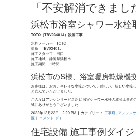
「不安解消できまし
浜松市浴室シャワー水栓
TOTO（TBV03401J）設置工事
水栓メーカー TOTO
型番 TBV03401J
施工スタッフ 田口
施工地域 静岡県浜松市
施工期間 1時間
浜松市のS様、浴室暖房乾燥機
お客様は、おお。キレイな水栓がついて、嬉しい。新しい水栓
と喜んでいただけました。
この度はアンシンサービス24に浴室シャワー水栓の取替工事の
誠にありがとうございました
2022年12月22日 2:20 PM | カテゴリー ：
工事店
,
アンシン
区
｜
コメント（0）
住宅設備 施工事例ダイ