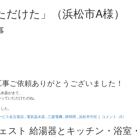
ただけた」（浜松市A様）
事
工事ご依頼ありがとうございました！
温水器がきて、
やっていただけたのね。
ました。
ービス名古屋店
,
電気温水器
,
三菱電機
,
静岡県
,
浜松市中区
｜
コメント（0）
ジェスト 給湯器とキッチン・浴室