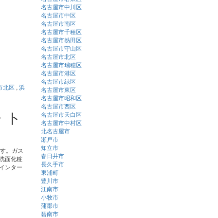
名古屋市中川区
名古屋市中区
名古屋市南区
名古屋市千種区
名古屋市熱田区
名古屋市守山区
名古屋市北区
名古屋市瑞穂区
名古屋市港区
名古屋市緑区
市北区
,
浜
名古屋市東区
名古屋市昭和区
名古屋市西区
・ト
名古屋市天白区
名古屋市中村区
北名古屋市
瀬戸市
知立市
ます。ガス
春日井市
洗面化粧
長久手市
インター
東浦町
豊川市
江南市
小牧市
蒲郡市
碧南市