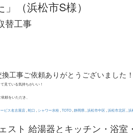
た」（浜松市S様）
取替工事
交換工事ご依頼ありがとうございました
って見ている気持ちがいい！
ご依頼をいただき、
サービス名古屋店
,
蛇口
,
シャワー水栓
,
TOTO
,
静岡県
,
浜松市中区
,
浜松市北区
,
浜
ジェスト 給湯器とキッチン・浴室