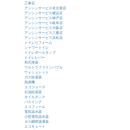
工事店
アンシンサービス名古屋店
アンシンサービス横浜店
アンシンサービス神戸店
アンシンサービス岐阜店
アンシンサービス大阪店
アンシンサービス三重店
アンシンサービス浜松店
トイレリフォーム
シャワートイレ
トイレボールタップ
トイレレバー
和式便器
ウルトラファインバブル
ウォシュレット
ガス給湯器
熱源機
エコジョーズ
石油給湯器
オイルタンク
バスイング
エコフィール
電気温水器
小型電気温水器
ガス瞬間湯沸器
エコキュート