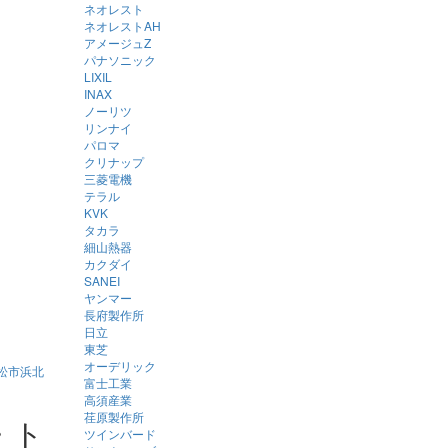
ネオレスト
ネオレストAH
アメージュZ
パナソニック
LIXIL
INAX
ノーリツ
リンナイ
パロマ
クリナップ
三菱電機
テラル
KVK
タカラ
！
細山熱器
カクダイ
SANEI
ヤンマー
長府製作所
日立
東芝
オーデリック
松市浜北
富士工業
高須産業
荏原製作所
・ト
ツインバード