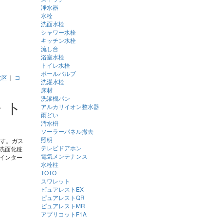
浄水器
水栓
洗面水栓
シャワー水栓
キッチン水栓
流し台
浴室水栓
トイレ水栓
ボールバルブ
北区
｜
コ
洗濯水栓
床材
洗濯機パン
・ト
アルカリイオン整水器
雨どい
汚水枡
ソーラーパネル撤去
照明
ます。ガス
テレビドアホン
洗面化粧
電気メンテナンス
インター
水栓柱
TOTO
スワレット
ピュアレストEX
ピュアレストQR
ピュアレストMR
アプリコットF1A