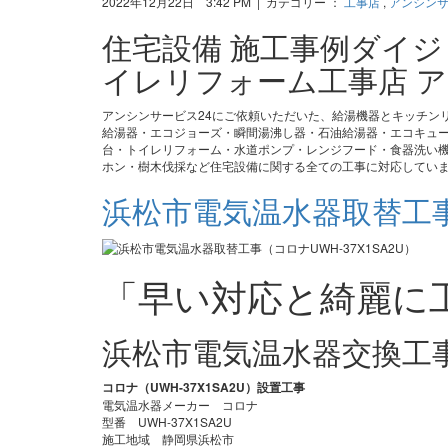
2022年12月22日 3:42 PM | カテゴリー ：
工事店
,
アンシン
住宅設備 施工事例ダイ
イレリフォーム工事店 ア
アンシンサービス24にご依頼いただいた、給湯機器とキッチン
給湯器・エコジョーズ・瞬間湯沸し器・石油給湯器・エコキュ
台・トイレリフォーム・水道ポンプ・レンジフード・食器洗い機
ホン・樹木伐採など住宅設備に関する全ての工事に対応してい
浜松市電気温水器取替工事（
「早い対応と綺麗に
浜松市電気温水器交換工
コロナ（UWH-37X1SA2U）設置工事
電気温水器メーカー コロナ
型番 UWH-37X1SA2U
施工地域 静岡県浜松市