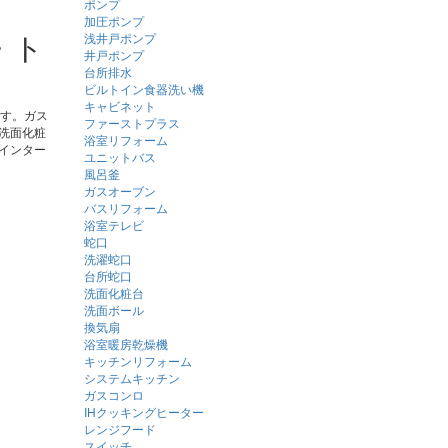
ポンプ
加圧ポンプ
・ト
浅井戸ポンプ
井戸ポンプ
台所排水
ビルトイン食器洗い機
キャビネット
ます。ガス
ファーストプラス
洗面化粧
浴室リフォーム
インター
ユニットバス
風呂釜
ガスオーブン
バスリフォーム
浴室テレビ
蛇口
洗濯蛇口
台所蛇口
洗面化粧台
洗面ボール
換気扇
浴室暖房乾燥機
キッチンリフォーム
システムキッチン
ガスコンロ
IHクッキングヒーター
レンジフード
スイッチ