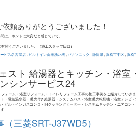
ご依頼ありがとうございました！
い間は、ホントに大変だと感じていて、
。
に有難うございました。（施工スタッフ田口）
サービス名古屋店
,
ビルトイン食器洗い機
,
パナソニック
,
静岡県
,
浜松市中区
,
浜松
ジェスト 給湯器とキッチン・浴室
ンシンサービス24
リフォーム・浴室リフォーム・トイレリフォーム工事の施工事例をご紹介していき
ート・電気温水器・暖房付き給湯器・システムバス・浴室暖房乾燥機・浴室テレビ・
・ビルトインガスコンロ・IHクッキングヒーター・システムキッチン・エアコン・
ます
三菱SRT-J37WD5）