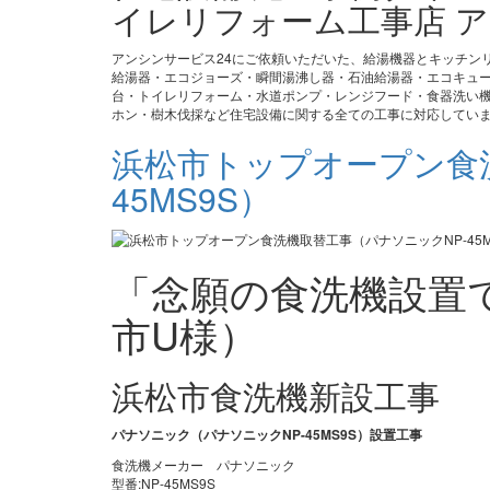
イレリフォーム工事店 ア
アンシンサービス24にご依頼いただいた、給湯機器とキッチン
給湯器・エコジョーズ・瞬間湯沸し器・石油給湯器・エコキュ
台・トイレリフォーム・水道ポンプ・レンジフード・食器洗い機
ホン・樹木伐採など住宅設備に関する全ての工事に対応してい
浜松市トップオープン食
45MS9S）
「念願の食洗機設置
市U様）
浜松市食洗機新設工事
パナソニック（パナソニックNP-45MS9S）設置工事
食洗機メーカー パナソニック
型番:NP-45MS9S