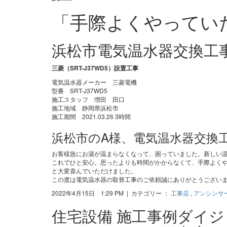
「手際よくやってい
浜松市電気温水器交換工
三菱（SRT-J37WD5）設置工事
電気温水器メーカー 三菱電機
型番 SRT-J37WD5
施工スタッフ 増田 田口
施工地域 静岡県浜松市
施工期間 2021.03.26 3時間
浜松市のA様、電気温水器交換
お客様急にお湯が温まらなくなって、困っていました。新しい
これでひと安心。思ったよりも時間がかからなくて、手際よく
と大変喜んでいただけました。
この度は電気温水器の取替工事のご依頼誠にありがとうござい
2022年4月15日 1:29 PM | カテゴリー ：
工事店
,
アンシンサ
住宅設備 施工事例ダイ