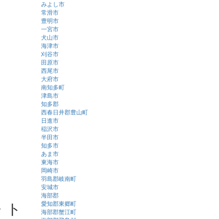
みよし市
常滑市
豊明市
一宮市
犬山市
海津市
刈谷市
田原市
西尾市
大府市
南知多町
津島市
知多郡
西春日井郡豊山町
日進市
稲沢市
半田市
知多市
あま市
東海市
岡崎市
羽島郡岐南町
安城市
海部郡
・ト
愛知郡東郷町
海部郡蟹江町