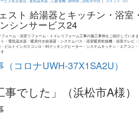
サービス名古屋店
,
電気温水器
,
三菱電機
,
静岡県
,
浜松市中区
｜
コメント（0）
ジェスト 給湯器とキッチン・浴室
ンシンサービス24
リフォーム・浴室リフォーム・トイレリフォーム工事の施工事例をご紹介していき
ート・電気温水器・暖房付き給湯器・システムバス・浴室暖房乾燥機・浴室テレビ・
・ビルトインガスコンロ・IHクッキングヒーター・システムキッチン・エアコン・
ます
コロナUWH-37X1SA2U）
工事でした」（浜松市A様）
事