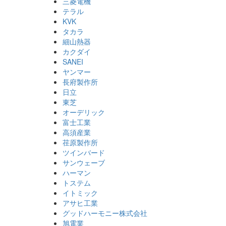
三菱電機
テラル
KVK
タカラ
細山熱器
カクダイ
SANEI
ヤンマー
長府製作所
日立
東芝
オーデリック
富士工業
高須産業
荏原製作所
ツインバード
サンウェーブ
ハーマン
トステム
イトミック
アサヒ工業
グッドハーモニー株式会社
旭電業