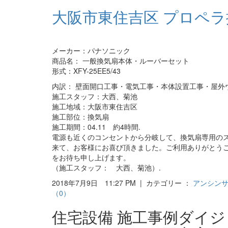
大阪市東住吉区 プロペ
メーカー：パナソニック
商品名： 一般換気扇本体・ルーバーセット
形式：XFY-25EE5/43
内訳： 壁面開口工事・電気工事・本体設置工事・屋外
施工スタッフ：大西、菊池
施工地域：大阪市東住吉区
施工部位：換気扇
施工期間：04.11 約4時間.
電源も近くのコンセントから分岐して、換気扇専用の
来て、お客様にお喜び頂きました。ご利用ありがとう
をお待ち申し上げます。
（施工スタッフ： 大西、菊池）.
2018年7月9日 11:27 PM | カテゴリー ：
アンシン
（0）
住宅設備 施工事例ダイ