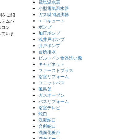
電気温水器
小型電気温水器
ガス瞬間湯沸器
例をご紹
エコキュート
ステムバ
ポンプ
スコン
加圧ポンプ
していま
浅井戸ポンプ
井戸ポンプ
台所排水
ビルトイン食器洗い機
キャビネット
ファーストプラス
浴室リフォーム
ユニットバス
風呂釜
ガスオーブン
バスリフォーム
浴室テレビ
蛇口
洗濯蛇口
台所蛇口
洗面化粧台
洗面ボール