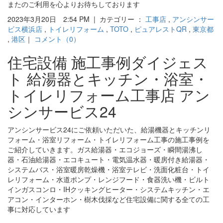
またのご利用を心よりお待ちしております
2023年3月20日 2:54 PM | カテゴリー ：
工事店
,
アンシンサー
ビス横浜店
,
トイレリフォーム
,
TOTO
,
ピュアレストQR
,
東京都
,
港区
｜
コメント（0）
住宅設備 施工事例ダイジェス
ト 給湯器とキッチン・浴室・
トイレリフォーム工事店 アン
シンサービス24
アンシンサービス24にご依頼いただいた、給湯機器とキッチンリ
フォーム・浴室リフォーム・トイレリフォーム工事の施工事例を
ご紹介していきます。ガス給湯器・エコジョーズ・瞬間湯沸し
器・石油給湯器・エコキュート・電気温水器・暖房付き給湯器・
システムバス・浴室暖房乾燥機・浴室テレビ・洗面化粧台・トイ
レリフォーム・水道ポンプ・レンジフード・食器洗い機・ビルト
インガスコンロ・IHクッキングヒーター・システムキッチン・エ
アコン・インターホン・樹木伐採など住宅設備に関する全ての工
事に対応しています