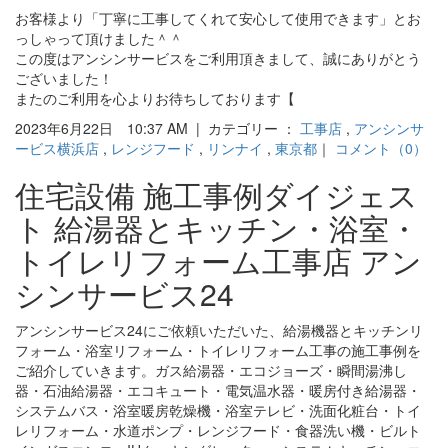
お客様より「丁寧に工事してくれて安心して使用できます」とお
っしゃって頂けました＾＾
この度はアンシンサービスをご利用頂きまして、誠にありがとう
ございました！
またのご利用を心よりお待ちしております【
2023年6月22日 10:37 AM | カテゴリー ：
工事店
,
アンシンサ
ービス横浜店
,
レンジフード
,
リンナイ
,
東京都
｜
コメント（0）
住宅設備 施工事例ダイジェス
ト 給湯器とキッチン・浴室・
トイレリフォーム工事店 アン
シンサービス24
アンシンサービス24にご依頼いただいた、給湯機器とキッチンリ
フォーム・浴室リフォーム・トイレリフォーム工事の施工事例を
ご紹介していきます。ガス給湯器・エコジョーズ・瞬間湯沸し
器・石油給湯器・エコキュート・電気温水器・暖房付き給湯器・
システムバス・浴室暖房乾燥機・浴室テレビ・洗面化粧台・トイ
レリフォーム・水道ポンプ・レンジフード・食器洗い機・ビルト