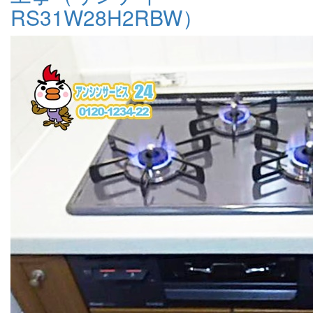
RS31W28H2RBW）