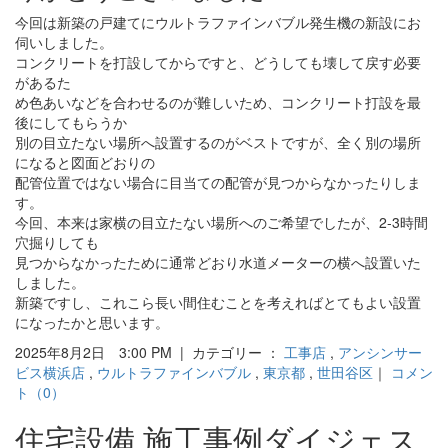
今回は新築の戸建てにウルトラファインバブル発生機の新設にお
伺いしました。
コンクリートを打設してからですと、どうしても壊して戻す必要
があるた
め色あいなどを合わせるのが難しいため、コンクリート打設を最
後にしてもらうか
別の目立たない場所へ設置するのがベストですが、全く別の場所
になると図面どおりの
配管位置ではない場合に目当ての配管が見つからなかったりしま
す。
今回、本来は家横の目立たない場所へのご希望でしたが、2-3時間
穴掘りしても
見つからなかったために通常どおり水道メーターの横へ設置いた
しました。
新築ですし、これこら長い間住むことを考えればとてもよい設置
になったかと思います。
2025年8月2日 3:00 PM | カテゴリー ：
工事店
,
アンシンサー
ビス横浜店
,
ウルトラファインバブル
,
東京都
,
世田谷区
｜
コメン
ト（0）
住宅設備 施工事例ダイジェス