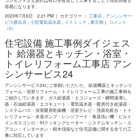
コンセントさえあれば蛇口を改造して工事することで現状回復も
容易になります。
2023年7月6日 2:21 PM | カテゴリー ：
工事店
,
アンシンサー
ビス横浜店
,
小型電気温水器
,
イトミック
,
東京都
｜
コメント
（0）
住宅設備 施工事例ダイジェス
ト 給湯器とキッチン・浴室・
トイレリフォーム工事店 アン
シンサービス24
アンシンサービス24にご依頼いただいた、給湯機器とキッチンリ
フォーム・浴室リフォーム・トイレリフォーム工事の施工事例を
ご紹介していきます。ガス給湯器・エコジョーズ・瞬間湯沸し
器・石油給湯器・エコキュート・電気温水器・暖房付き給湯器・
システムバス・浴室暖房乾燥機・浴室テレビ・洗面化粧台・トイ
レリフォーム・水道ポンプ・レンジフード・食器洗い機・ビルト
インガスコンロ・IHクッキングヒーター・システムキッチン・エ
アコン・インターホン・樹木伐採など住宅設備に関する全ての工
事に対応しています