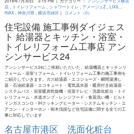
2018年7月30日 3:15 PM | カテゴリー ：
アンシンサービス横浜
店
,
トイレリフォーム
,
シャワートイレ
,
アメージュZ
,
LIXIL
,
INAX
,
神奈川県
,
横浜市緑区
｜
コメント（0）
住宅設備 施工事例ダイジェス
ト 給湯器とキッチン・浴室・
トイレリフォーム工事店 アン
シンサービス24
アンシンサービス24にご依頼いただいた、給湯機器とキッチンリ
フォーム・浴室リフォーム・トイレリフォーム工事の施工事例を
ご紹介していきます。ガス給湯器・エコジョーズ・瞬間湯沸し
器・石油給湯器・エコキュート・電気温水器・暖房付き給湯器・
システムバス・浴室暖房乾燥機・浴室テレビ・洗面化粧台・トイ
レリフォーム・水道ポンプ・レンジフード・食器洗い機・ビルト
インガスコンロ・IHクッキングヒーター・システムキッチン・エ
アコン・インターホン・樹木伐採など住宅設備に関する全ての工
事に対応しています
名古屋市港区 洗面化粧台