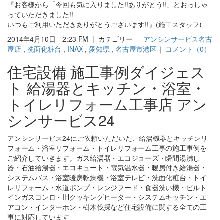
『お客様から「今回も気に入りました!!ありがとう!!」とおっしゃ
っていただきました!!
いつもご利用いただきありがとうございます!!』(施工スタッフ)
2014年4月10日 2:23 PM | カテゴリー ：
アンシンサービス名古
屋店
,
洗面化粧台
,
INAX
,
愛知県
,
名古屋市港区
｜
コメント（0）
住宅設備 施工事例ダイジェス
ト 給湯器とキッチン・浴室・
トイレリフォーム工事店 アン
シンサービス24
アンシンサービス24にご依頼いただいた、給湯機器とキッチンリ
フォーム・浴室リフォーム・トイレリフォーム工事の施工事例を
ご紹介していきます。ガス給湯器・エコジョーズ・瞬間湯沸し
器・石油給湯器・エコキュート・電気温水器・暖房付き給湯器・
システムバス・浴室暖房乾燥機・浴室テレビ・洗面化粧台・トイ
レリフォーム・水道ポンプ・レンジフード・食器洗い機・ビルト
インガスコンロ・IHクッキングヒーター・システムキッチン・エ
アコン・インターホン・樹木伐採など住宅設備に関する全ての工
事に対応しています