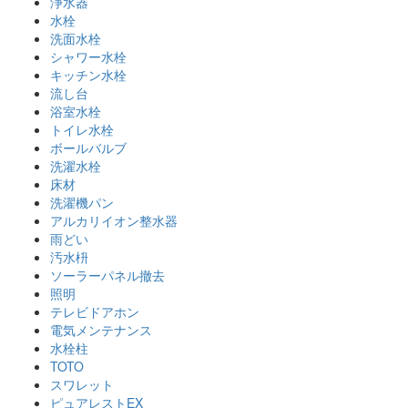
浄水器
水栓
洗面水栓
シャワー水栓
キッチン水栓
流し台
浴室水栓
トイレ水栓
ボールバルブ
洗濯水栓
床材
洗濯機パン
アルカリイオン整水器
雨どい
汚水枡
ソーラーパネル撤去
照明
テレビドアホン
電気メンテナンス
水栓柱
TOTO
スワレット
ピュアレストEX