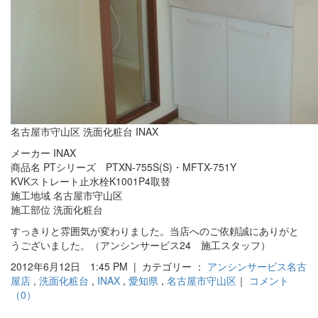
名古屋市守山区 洗面化粧台 INAX
メーカー INAX
商品名 PTシリーズ PTXN-755S(S)・MFTX-751Y
KVKストレート止水栓K1001P4取替
施工地域 名古屋市守山区
施工部位 洗面化粧台
すっきりと雰囲気が変わりました。当店へのご依頼誠にありがと
うございました。（アンシンサービス24 施工スタッフ）
2012年6月12日 1:45 PM | カテゴリー ：
アンシンサービス名古
屋店
,
洗面化粧台
,
INAX
,
愛知県
,
名古屋市守山区
｜
コメント
（0）