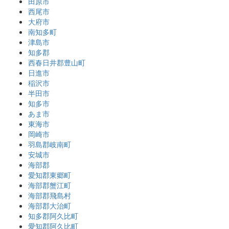
田原市
西尾市
大府市
南知多町
津島市
知多郡
西春日井郡豊山町
日進市
稲沢市
半田市
知多市
あま市
東海市
岡崎市
羽島郡岐南町
安城市
海部郡
愛知郡東郷町
海部郡蟹江町
海部郡飛島村
海部郡大治町
知多郡阿久比町
愛知郡阿久比町