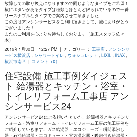
故障しての取り換えになりますので同じようなタイプをご希望！
横にボタンがあるタイプは種類もほとんど限られているので一番
リーズナブルなタイプでご案内させて頂きました
この度はアンシンサービスをご利用頂きまして、誠にありがとう
ございました！
またのご利用を心よりお待ちしております（施工スタッフ佐々
木）
2019年1月30日 12:27 PM | カテゴリー ：
工事店
,
アンシンサ
ービス横浜店
,
シャワートイレ
,
ウォシュレット
,
LIXIL
,
INAX
,
横浜市南区
｜
コメント（0）
住宅設備 施工事例ダイジェス
ト 給湯器とキッチン・浴室・
トイレリフォーム工事店 アン
シンサービス24
アンシンサービス24にご依頼いただいた、給湯機器とキッチンリ
フォーム・浴室リフォーム・トイレリフォーム工事の施工事例を
ご紹介していきます。ガス給湯器・エコジョーズ・瞬間湯沸し
器・石油給湯器・エコキュート・電気温水器・暖房付き給湯器・