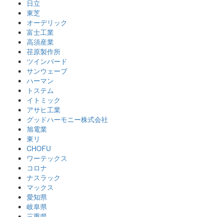
日立
東芝
オーデリック
富士工業
高須産業
荏原製作所
ツインバード
サンウェーブ
ハーマン
トステム
イトミック
アサヒ工業
グッドハーモニー株式会社
旭電業
東リ
CHOFU
ワーテックス
コロナ
ナスラック
マックス
愛知県
岐阜県
三重県