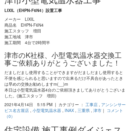
LIXIL（EHPN-F6N4）設置工事
メーカー LIXIL
商品名 EHPN-F6N4
施工スタッフ 増田
施工地域 津市
施工期間 4台で2時間半
津市のK社様、小型電気温水器交換工
事ご依頼ありがとうございました！
だましだまし使用することができますがだましだまし使用すると
不便を感じられると思いますので出来るだけ不具合があったとき
は早めの交換お勧めしますm(__)m
本日は小型電気温水器4台のご依頼頂きましてありがとうございま
した。(施工スタッフ 増田)
2021年4月14日 5:15 PM | カテゴリー ：
工事店
,
アンシンサー
ビス名古屋店
,
小型電気温水器
,
INAX
,
三重県
,
津市
｜
コメント
（0）
住宅設備 施工事例ダイジェス