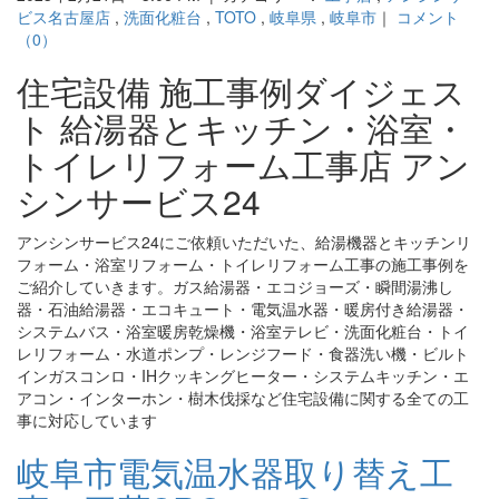
ビス名古屋店
,
洗面化粧台
,
TOTO
,
岐阜県
,
岐阜市
｜
コメント
（0）
住宅設備 施工事例ダイジェス
ト 給湯器とキッチン・浴室・
トイレリフォーム工事店 アン
シンサービス24
アンシンサービス24にご依頼いただいた、給湯機器とキッチンリ
フォーム・浴室リフォーム・トイレリフォーム工事の施工事例を
ご紹介していきます。ガス給湯器・エコジョーズ・瞬間湯沸し
器・石油給湯器・エコキュート・電気温水器・暖房付き給湯器・
システムバス・浴室暖房乾燥機・浴室テレビ・洗面化粧台・トイ
レリフォーム・水道ポンプ・レンジフード・食器洗い機・ビルト
インガスコンロ・IHクッキングヒーター・システムキッチン・エ
アコン・インターホン・樹木伐採など住宅設備に関する全ての工
事に対応しています
岐阜市電気温水器取り替え工