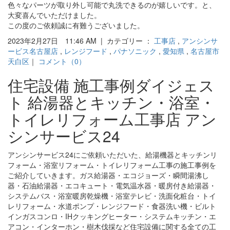
色々なパーツが取り外し可能で丸洗できるのが嬉しいです。と、
大変喜んでいただけました。
この度のご依頼誠に有難うございました。
2023年2月27日 11:46 AM | カテゴリー ：
工事店
,
アンシンサ
ービス名古屋店
,
レンジフード
,
パナソニック
,
愛知県
,
名古屋市
天白区
｜
コメント（0）
住宅設備 施工事例ダイジェス
ト 給湯器とキッチン・浴室・
トイレリフォーム工事店 アン
シンサービス24
アンシンサービス24にご依頼いただいた、給湯機器とキッチンリ
フォーム・浴室リフォーム・トイレリフォーム工事の施工事例を
ご紹介していきます。ガス給湯器・エコジョーズ・瞬間湯沸し
器・石油給湯器・エコキュート・電気温水器・暖房付き給湯器・
システムバス・浴室暖房乾燥機・浴室テレビ・洗面化粧台・トイ
レリフォーム・水道ポンプ・レンジフード・食器洗い機・ビルト
インガスコンロ・IHクッキングヒーター・システムキッチン・エ
アコン・インターホン・樹木伐採など住宅設備に関する全ての工