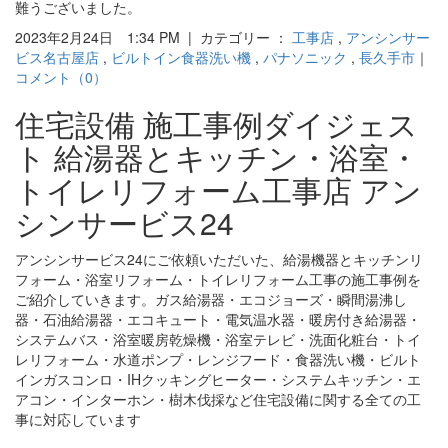
難うございました。
2023年2月24日 1:34 PM | カテゴリー ：
工事店
,
アンシンサー
ビス名古屋店
,
ビルトイン食器洗い機
,
パナソニック
,
長久手市
｜
コメント（0）
住宅設備 施工事例ダイジェス
ト 給湯器とキッチン・浴室・
トイレリフォーム工事店 アン
シンサービス24
アンシンサービス24にご依頼いただいた、給湯機器とキッチンリ
フォーム・浴室リフォーム・トイレリフォーム工事の施工事例を
ご紹介していきます。ガス給湯器・エコジョーズ・瞬間湯沸し
器・石油給湯器・エコキュート・電気温水器・暖房付き給湯器・
システムバス・浴室暖房乾燥機・浴室テレビ・洗面化粧台・トイ
レリフォーム・水道ポンプ・レンジフード・食器洗い機・ビルト
インガスコンロ・IHクッキングヒーター・システムキッチン・エ
アコン・インターホン・樹木伐採など住宅設備に関する全ての工
事に対応しています