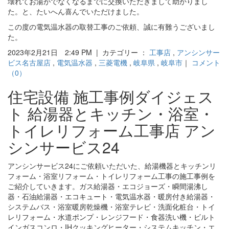
壊れてお湯がでなくなるまでに交換いただきまして助かりまし
た。と、たいへん喜んでいただけました。
この度の電気温水器の取替工事のご依頼、誠に有難うございまし
た。
2023年2月21日 2:49 PM | カテゴリー ：
工事店
,
アンシンサー
ビス名古屋店
,
電気温水器
,
三菱電機
,
岐阜県
,
岐阜市
｜
コメント
（0）
住宅設備 施工事例ダイジェス
ト 給湯器とキッチン・浴室・
トイレリフォーム工事店 アン
シンサービス24
アンシンサービス24にご依頼いただいた、給湯機器とキッチンリ
フォーム・浴室リフォーム・トイレリフォーム工事の施工事例を
ご紹介していきます。ガス給湯器・エコジョーズ・瞬間湯沸し
器・石油給湯器・エコキュート・電気温水器・暖房付き給湯器・
システムバス・浴室暖房乾燥機・浴室テレビ・洗面化粧台・トイ
レリフォーム・水道ポンプ・レンジフード・食器洗い機・ビルト
インガスコンロ・IHクッキングヒーター・システムキッチン・エ