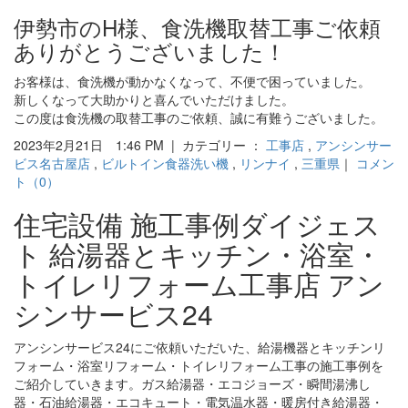
伊勢市のH様、食洗機取替工事ご依頼
ありがとうございました！
お客様は、食洗機が動かなくなって、不便で困っていました。
新しくなって大助かりと喜んでいただけました。
この度は食洗機の取替工事のご依頼、誠に有難うございました。
2023年2月21日 1:46 PM | カテゴリー ：
工事店
,
アンシンサー
ビス名古屋店
,
ビルトイン食器洗い機
,
リンナイ
,
三重県
｜
コメン
ト（0）
住宅設備 施工事例ダイジェス
ト 給湯器とキッチン・浴室・
トイレリフォーム工事店 アン
シンサービス24
アンシンサービス24にご依頼いただいた、給湯機器とキッチンリ
フォーム・浴室リフォーム・トイレリフォーム工事の施工事例を
ご紹介していきます。ガス給湯器・エコジョーズ・瞬間湯沸し
器・石油給湯器・エコキュート・電気温水器・暖房付き給湯器・