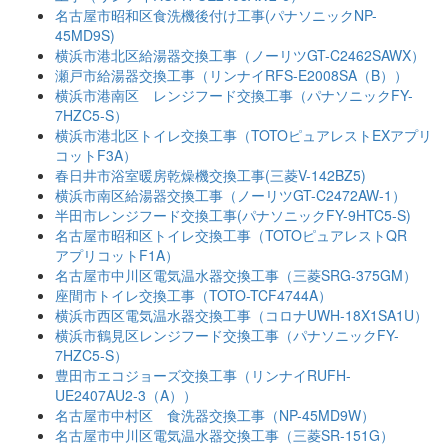
名古屋市昭和区食洗機後付け工事(パナソニックNP-
45MD9S)
横浜市港北区給湯器交換工事（ノーリツGT-C2462SAWX）
瀬戸市給湯器交換工事（リンナイRFS-E2008SA（B））
横浜市港南区 レンジフード交換工事（パナソニックFY-
7HZC5-S）
横浜市港北区トイレ交換工事（TOTOピュアレストEXアプリ
コットF3A）
春日井市浴室暖房乾燥機交換工事(三菱V-142BZ5)
横浜市南区給湯器交換工事（ノーリツGT-C2472AW-1）
半田市レンジフード交換工事(パナソニックFY-9HTC5-S)
名古屋市昭和区トイレ交換工事（TOTOピュアレストQR
アプリコットF1A）
名古屋市中川区電気温水器交換工事（三菱SRG-375GM）
座間市トイレ交換工事（TOTO-TCF4744A）
横浜市西区電気温水器交換工事（コロナUWH-18X1SA1U）
横浜市鶴見区レンジフード交換工事（パナソニックFY-
7HZC5-S）
豊田市エコジョーズ交換工事（リンナイRUFH-
UE2407AU2-3（A））
名古屋市中村区 食洗器交換工事（NP-45MD9W）
名古屋市中川区電気温水器交換工事（三菱SR-151G）