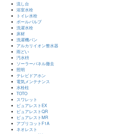
流し台
浴室水栓
トイレ水栓
ボールバルブ
洗濯水栓
床材
洗濯機パン
アルカリイオン整水器
雨どい
汚水枡
ソーラーパネル撤去
照明
テレビドアホン
電気メンテナンス
水栓柱
TOTO
スワレット
ピュアレストEX
ピュアレストQR
ピュアレストMR
アプリコットF1A
ネオレスト