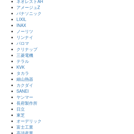
ネオレストAH
アメージュZ
パナソニック
LIXIL
INAX
ノーリツ
リンナイ
パロマ
クリナップ
三菱電機
テラル
KVK
タカラ
細山熱器
カクダイ
SANEI
ヤンマー
長府製作所
日立
東芝
オーデリック
富士工業
高須産業