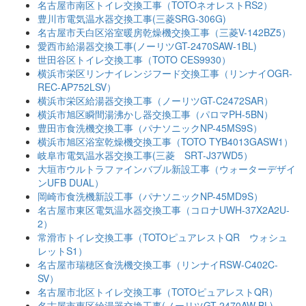
名古屋市南区トイレ交換工事（TOTOネオレストRS2）
豊川市電気温水器交換工事(三菱SRG-306G)
名古屋市天白区浴室暖房乾燥機交換工事（三菱V-142BZ5）
愛西市給湯器交換工事(ノーリツGT-2470SAW-1BL)
世田谷区トイレ交換工事（TOTO CES9930）
横浜市栄区リンナイレンジフード交換工事（リンナイOGR-
REC-AP752LSV）
横浜市栄区給湯器交換工事（ノーリツGT-C2472SAR）
横浜市旭区瞬間湯沸かし器交換工事（パロマPH-5BN）
豊田市食洗機交換工事（パナソニックNP-45MS9S）
横浜市旭区浴室乾燥機交換工事（TOTO TYB4013GASW1）
岐阜市電気温水器交換工事(三菱 SRT-J37WD5）
大垣市ウルトラファインバブル新設工事（ウォーターデザイ
ンUFB DUAL）
岡崎市食洗機新設工事（パナソニックNP-45MD9S）
名古屋市東区電気温水器交換工事（コロナUWH-37X2A2U-
2）
常滑市トイレ交換工事（TOTOピュアレストQR ウォシュ
レットS1）
名古屋市瑞穂区食洗機交換工事（リンナイRSW-C402C-
SV）
名古屋市北区トイレ交換工事（TOTOピュアレストQR）
名古屋市東区給湯器交換工事(ノーリツGT-2470AW BL)