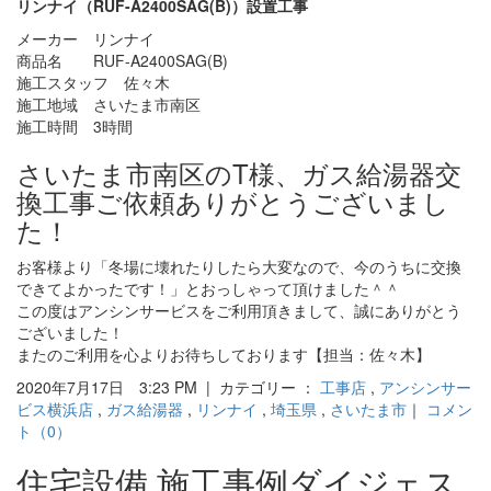
リンナイ（RUF-A2400SAG(B)）設置工事
メーカー リンナイ
商品名 RUF-A2400SAG(B)
施工スタッフ 佐々木
施工地域 さいたま市南区
施工時間 3時間
さいたま市南区のT様、ガス給湯器交
換工事ご依頼ありがとうございまし
た！
お客様より「冬場に壊れたりしたら大変なので、今のうちに交換
できてよかったです！」とおっしゃって頂けました＾＾
この度はアンシンサービスをご利用頂きまして、誠にありがとう
ございました！
またのご利用を心よりお待ちしております【担当：佐々木】
2020年7月17日 3:23 PM | カテゴリー ：
工事店
,
アンシンサー
ビス横浜店
,
ガス給湯器
,
リンナイ
,
埼玉県
,
さいたま市
｜
コメン
ト（0）
住宅設備 施工事例ダイジェス