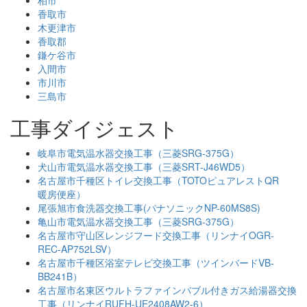
香取市
木更津市
香取郡
鎌ケ谷市
入間市
市川市
三島市
工事ダイジェスト
岐阜市電気温水器交換工事（三菱SRG-375G）
犬山市電気温水器交換工事（三菱SRT-J46WD5）
名古屋市千種区トイレ交換工事（TOTOピュアレストQR
暖房便座）
尾張旭市食洗器交換工事(パナソニックNP-60MS8S)
亀山市電気温水器交換工事（三菱SRG-375G）
名古屋市守山区レンジフード交換工事（リンナイOGR-
REC-AP752LSV）
名古屋市千種区浴室テレビ交換工事（ツインバードVB-
BB241B）
名古屋市名東区ウルトラファインバブル付きガス給湯器交換
工事（リンナイRUFH-UE2408AW2-6）