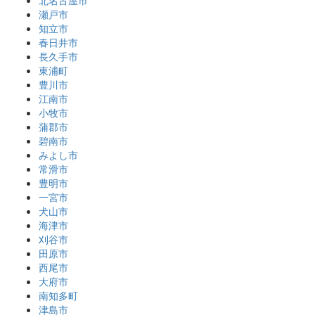
瀬戸市
知立市
春日井市
長久手市
東浦町
豊川市
江南市
小牧市
蒲郡市
碧南市
みよし市
常滑市
豊明市
一宮市
犬山市
海津市
刈谷市
田原市
西尾市
大府市
南知多町
津島市