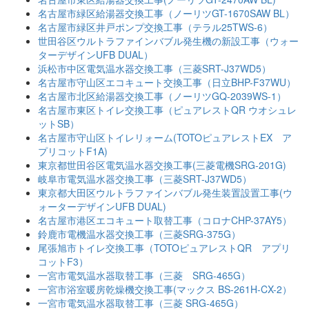
名古屋市緑区給湯器交換工事（ノーリツGT-1670SAW BL）
名古屋市緑区井戸ポンプ交換工事（テラル25TWS-6）
世田谷区ウルトラファインバブル発生機の新設工事（ウォー
ターデザインUFB DUAL）
浜松市中区電気温水器交換工事（三菱SRT-J37WD5）
名古屋市守山区エコキュート交換工事（日立BHP-F37WU）
名古屋市北区給湯器交換工事（ノーリツGQ-2039WS-1）
名古屋市東区トイレ交換工事（ピュアレストQR ウオシュレ
ットSB）
名古屋市守山区トイレリォーム(TOTOピュアレストEX ア
プリコットF1A)
東京都世田谷区電気温水器交換工事(三菱電機SRG-201G)
岐阜市電気温水器交換工事（三菱SRT-J37WD5）
東京都大田区ウルトラファインバブル発生装置設置工事(ウ
ォーターデザインUFB DUAL)
名古屋市港区エコキュート取替工事（コロナCHP-37AY5）
鈴鹿市電機温水器交換工事（三菱SRG-375G）
尾張旭市トイレ交換工事（TOTOピュアレストQR アプリ
コットF3）
一宮市電気温水器取替工事（三菱 SRG-465G）
一宮市浴室暖房乾燥機交換工事(マックス BS-261H-CX-2）
一宮市電気温水器取替工事（三菱 SRG-465G）