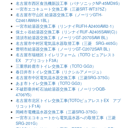
名古屋市西区食洗機新設工事（パナソニックNP-45MD9S）
一宮市エコキュート交換工事（三菱SRT-WT375Z）
名古屋市守山区 給湯器交換工事（ノーリツGTH-
C2461AW6H-1BL）
一宮市給湯器交換工事（リンナイRUFH-A2400AW2-1）
保土ヶ谷給湯器交換工事（リンナイRUF-A2405SAW(C)）
清須市給湯器交換工事（ノーリツGT-2070SAW BL）
名古屋市中村区電気温水器取替工事（三菱 SRG-465G）
豊明市給湯器交換工事（ノーリツGT-C2072SAR BL）
名古屋市瑞穂区トイレリフォーム（TOTO ピュアレスト
EX アプリコットF3A）
三重県鈴鹿市トイレ交換工事（TOTO GG3）
春日井市トイレ交換工事（リクシルアメージュ）
名古屋市中区電気温水器交換工事（三菱SRG-375G）
あま市トイレ交換工事（TOTO GG3）
不破郡垂井町石油給湯器交換工事（ノーリツOQB-
4706YS）
名古屋市北区トイレ交換工事(TOTOピュアレストEX アプ
リコットF1A)
岡崎市電機温水器交換工事（三菱SRG-375G）
一宮市エコキュートから電気温水器への取替工事（三菱
SRG-201G）