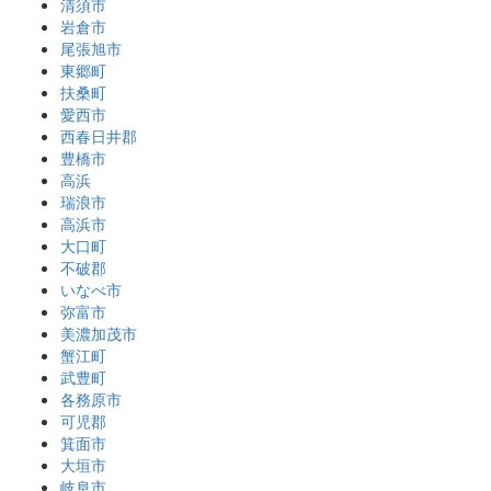
清須市
岩倉市
尾張旭市
東郷町
扶桑町
愛西市
西春日井郡
豊橋市
高浜
瑞浪市
高浜市
大口町
不破郡
いなべ市
弥富市
美濃加茂市
蟹江町
武豊町
各務原市
可児郡
箕面市
大垣市
岐阜市