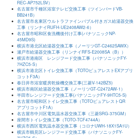
REC-AP752LSV）
名古屋市千種区浴室テレビ交換工事（ツインバードVB-
BB241B）
名古屋市名東区ウルトラファインバブル付きガス給湯器交換
工事（リンナイRUFH-UE2408AW2-6）
名古屋市昭和区食洗機後付け工事(パナソニックNP-
45MD9S)
横浜市港北区給湯器交換工事（ノーリツGT-C2462SAWX）
瀬戸市給湯器交換工事（リンナイRFS-E2008SA（B））
横浜市港南区 レンジフード交換工事（パナソニックFY-
7HZC5-S）
横浜市港北区トイレ交換工事（TOTOピュアレストEXアプリ
コットF3A）
春日井市浴室暖房乾燥機交換工事(三菱V-142BZ5)
横浜市南区給湯器交換工事（ノーリツGT-C2472AW-1）
半田市レンジフード交換工事(パナソニックFY-9HTC5-S)
名古屋市昭和区トイレ交換工事（TOTOピュアレストQR
アプリコットF1A）
名古屋市中川区電気温水器交換工事（三菱SRG-375GM）
座間市トイレ交換工事（TOTO-TCF4744A）
横浜市西区電気温水器交換工事（コロナUWH-18X1SA1U）
横浜市鶴見区レンジフード交換工事（パナソニックFY-
7HZC5-S）