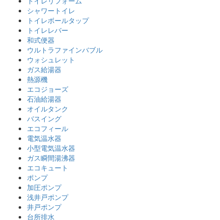
トイレリフォーム
シャワートイレ
トイレボールタップ
トイレレバー
和式便器
ウルトラファインバブル
ウォシュレット
ガス給湯器
熱源機
エコジョーズ
石油給湯器
オイルタンク
バスイング
エコフィール
電気温水器
小型電気温水器
ガス瞬間湯沸器
エコキュート
ポンプ
加圧ポンプ
浅井戸ポンプ
井戸ポンプ
台所排水