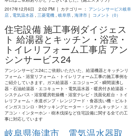
2017年12月6日 2:02 PM | カテゴリー ：
アンシンサービス岐阜
店
,
電気温水器
,
三菱電機
,
岐阜県
,
海津市
｜
コメント（0）
住宅設備 施工事例ダイジェス
ト 給湯器とキッチン・浴室・
トイレリフォーム工事店 アン
シンサービス24
アンシンサービス24にご依頼いただいた、給湯機器とキッチンリ
フォーム・浴室リフォーム・トイレリフォーム工事の施工事例を
ご紹介していきます。ガス給湯器・エコジョーズ・瞬間湯沸し
器・石油給湯器・エコキュート・電気温水器・暖房付き給湯器・
システムバス・浴室暖房乾燥機・浴室テレビ・洗面化粧台・トイ
レリフォーム・水道ポンプ・レンジフード・食器洗い機・ビルト
インガスコンロ・IHクッキングヒーター・システムキッチン・エ
アコン・インターホン・樹木伐採など住宅設備に関する全ての工
事に対応しています
岐阜県海津市 電気温水器取