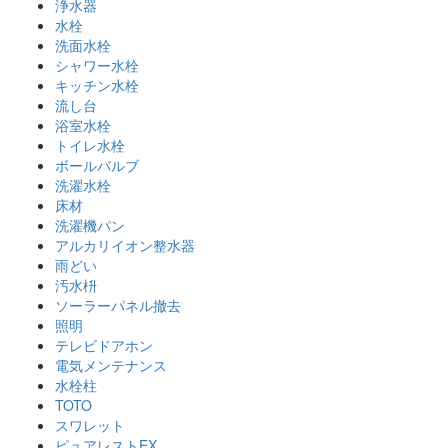
浄水器
水栓
洗面水栓
シャワー水栓
キッチン水栓
流し台
浴室水栓
トイレ水栓
ボールバルブ
洗濯水栓
床材
洗濯機パン
アルカリイオン整水器
雨どい
汚水枡
ソーラーパネル撤去
照明
テレビドアホン
電気メンテナンス
水栓柱
TOTO
スワレット
ピュアレストEX