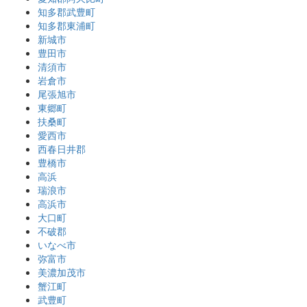
知多郡武豊町
知多郡東浦町
新城市
豊田市
清須市
岩倉市
尾張旭市
東郷町
扶桑町
愛西市
西春日井郡
豊橋市
高浜
瑞浪市
高浜市
大口町
不破郡
いなべ市
弥富市
美濃加茂市
蟹江町
武豊町