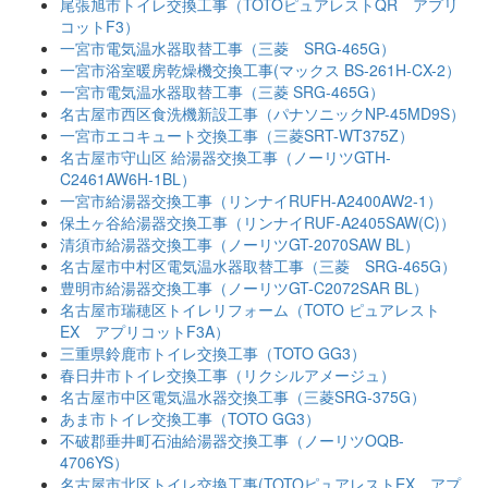
尾張旭市トイレ交換工事（TOTOピュアレストQR アプリ
コットF3）
一宮市電気温水器取替工事（三菱 SRG-465G）
一宮市浴室暖房乾燥機交換工事(マックス BS-261H-CX-2）
一宮市電気温水器取替工事（三菱 SRG-465G）
名古屋市西区食洗機新設工事（パナソニックNP-45MD9S）
一宮市エコキュート交換工事（三菱SRT-WT375Z）
名古屋市守山区 給湯器交換工事（ノーリツGTH-
C2461AW6H-1BL）
一宮市給湯器交換工事（リンナイRUFH-A2400AW2-1）
保土ヶ谷給湯器交換工事（リンナイRUF-A2405SAW(C)）
清須市給湯器交換工事（ノーリツGT-2070SAW BL）
名古屋市中村区電気温水器取替工事（三菱 SRG-465G）
豊明市給湯器交換工事（ノーリツGT-C2072SAR BL）
名古屋市瑞穂区トイレリフォーム（TOTO ピュアレスト
EX アプリコットF3A）
三重県鈴鹿市トイレ交換工事（TOTO GG3）
春日井市トイレ交換工事（リクシルアメージュ）
名古屋市中区電気温水器交換工事（三菱SRG-375G）
あま市トイレ交換工事（TOTO GG3）
不破郡垂井町石油給湯器交換工事（ノーリツOQB-
4706YS）
名古屋市北区トイレ交換工事(TOTOピュアレストEX アプ