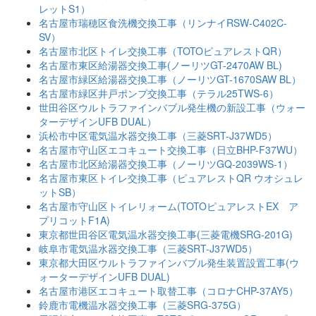
レットS1）
名古屋市瑞穂区食洗機交換工事（リンナイRSW-C402C-
SV）
名古屋市北区トイレ交換工事（TOTOピュアレストQR）
名古屋市東区給湯器交換工事(ノーリツGT-2470AW BL)
名古屋市緑区給湯器交換工事（ノーリツGT-1670SAW BL）
名古屋市緑区井戸ポンプ交換工事（テラル25TWS-6）
世田谷区ウルトラファインバブル発生機の新設工事（ウォー
ターデザインUFB DUAL）
浜松市中区電気温水器交換工事（三菱SRT-J37WD5）
名古屋市守山区エコキュート交換工事（日立BHP-F37WU）
名古屋市北区給湯器交換工事（ノーリツGQ-2039WS-1）
名古屋市東区トイレ交換工事（ピュアレストQR ウオシュレ
ットSB）
名古屋市守山区トイレリォーム(TOTOピュアレストEX ア
プリコットF1A)
東京都世田谷区電気温水器交換工事(三菱電機SRG-201G)
岐阜市電気温水器交換工事（三菱SRT-J37WD5）
東京都大田区ウルトラファインバブル発生装置設置工事(ウ
ォーターデザインUFB DUAL)
名古屋市港区エコキュート取替工事（コロナCHP-37AY5）
鈴鹿市電機温水器交換工事（三菱SRG-375G）