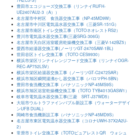
豊田市エコジョーズ交換工事（リンナイRUFH-
UE2407AU2-3（A））
名古屋市中村区 食洗器交換工事（NP-45MD9W）
名古屋市中川区電気温水器交換工事（三菱SR-151G）
名古屋市南区トイレ交換工事（TOTOネオレストRS2）
豊川市電気温水器交換工事(三菱SRG-306G)
名古屋市天白区浴室暖房乾燥機交換工事（三菱V-142BZ5）
愛西市給湯器交換工事(ノーリツGT-2470SAW-1BL)
世田谷区トイレ交換工事（TOTO CES9930）
横浜市栄区リンナイレンジフード交換工事（リンナイOGR-
REC-AP752LSV）
横浜市栄区給湯器交換工事（ノーリツGT-C2472SAR）
横浜市旭区瞬間湯沸かし器交換工事（パロマPH-5BN）
豊田市食洗機交換工事（パナソニックNP-45MS9S）
横浜市旭区浴室乾燥機交換工事（TOTO TYB4013GASW1）
岐阜市電気温水器交換工事(三菱 SRT-J37WD5）
大垣市ウルトラファインバブル新設工事（ウォーターデザイ
ンUFB DUAL）
岡崎市食洗機新設工事（パナソニックNP-45MD9S）
名古屋市東区電気温水器交換工事（コロナUWH-37X2A2U-
2）
常滑市トイレ交換工事（TOTOピュアレストQR ウォシュ