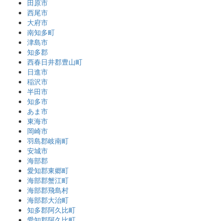
田原市
西尾市
大府市
南知多町
津島市
知多郡
西春日井郡豊山町
日進市
稲沢市
半田市
知多市
あま市
東海市
岡崎市
羽島郡岐南町
安城市
海部郡
愛知郡東郷町
海部郡蟹江町
海部郡飛島村
海部郡大治町
知多郡阿久比町
愛知郡阿久比町