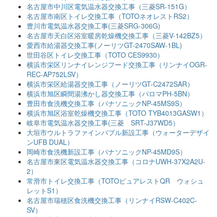
名古屋市中川区電気温水器交換工事（三菱SR-151G）
名古屋市南区トイレ交換工事（TOTOネオレストRS2）
豊川市電気温水器交換工事(三菱SRG-306G)
名古屋市天白区浴室暖房乾燥機交換工事（三菱V-142BZ5）
愛西市給湯器交換工事(ノーリツGT-2470SAW-1BL)
世田谷区トイレ交換工事（TOTO CES9930）
横浜市栄区リンナイレンジフード交換工事（リンナイOGR-
REC-AP752LSV）
横浜市栄区給湯器交換工事（ノーリツGT-C2472SAR）
横浜市旭区瞬間湯沸かし器交換工事（パロマPH-5BN）
豊田市食洗機交換工事（パナソニックNP-45MS9S）
横浜市旭区浴室乾燥機交換工事（TOTO TYB4013GASW1）
岐阜市電気温水器交換工事(三菱 SRT-J37WD5）
大垣市ウルトラファインバブル新設工事（ウォーターデザイ
ンUFB DUAL）
岡崎市食洗機新設工事（パナソニックNP-45MD9S）
名古屋市東区電気温水器交換工事（コロナUWH-37X2A2U-
2）
常滑市トイレ交換工事（TOTOピュアレストQR ウォシュ
レットS1）
名古屋市瑞穂区食洗機交換工事（リンナイRSW-C402C-
SV）