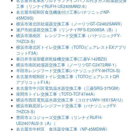
名古屋市名東区ウルトラファインバブル付きガス給湯器交換
工事（リンナイRUFH-UE2408AW2-6）
名古屋市昭和区食洗機後付け工事(パナソニックNP-
45MD9S)
横浜市港北区給湯器交換工事（ノーリツGT-C2462SAWX）
瀬戸市給湯器交換工事（リンナイRFS-E2008SA（B））
横浜市港南区 レンジフード交換工事（パナソニックFY-
7HZC5-S）
横浜市港北区トイレ交換工事（TOTOピュアレストEXアプリ
コットF3A）
春日井市浴室暖房乾燥機交換工事(三菱V-142BZ5)
横浜市南区給湯器交換工事（ノーリツGT-C2472AW-1）
半田市レンジフード交換工事(パナソニックFY-9HTC5-S)
名古屋市昭和区トイレ交換工事（TOTOピュアレストQR
アプリコットF1A）
名古屋市中川区電気温水器交換工事（三菱SRG-375GM）
座間市トイレ交換工事（TOTO-TCF4744A）
横浜市西区電気温水器交換工事（コロナUWH-18X1SA1U）
横浜市鶴見区レンジフード交換工事（パナソニックFY-
7HZC5-S）
豊田市エコジョーズ交換工事（リンナイRUFH-
UE2407AU2-3（A））
名古屋市中村区 食洗器交換工事（NP-45MD9W）