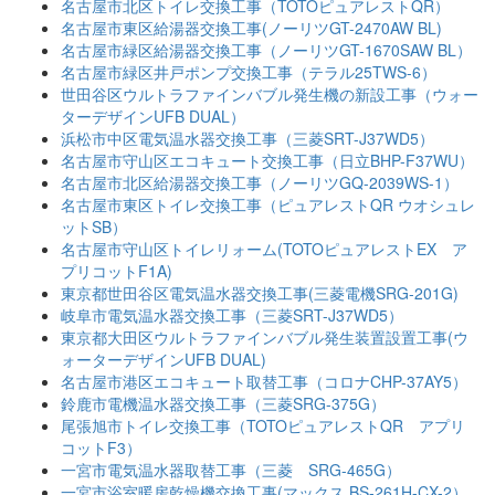
名古屋市北区トイレ交換工事（TOTOピュアレストQR）
名古屋市東区給湯器交換工事(ノーリツGT-2470AW BL)
名古屋市緑区給湯器交換工事（ノーリツGT-1670SAW BL）
名古屋市緑区井戸ポンプ交換工事（テラル25TWS-6）
世田谷区ウルトラファインバブル発生機の新設工事（ウォー
ターデザインUFB DUAL）
浜松市中区電気温水器交換工事（三菱SRT-J37WD5）
名古屋市守山区エコキュート交換工事（日立BHP-F37WU）
名古屋市北区給湯器交換工事（ノーリツGQ-2039WS-1）
名古屋市東区トイレ交換工事（ピュアレストQR ウオシュレ
ットSB）
名古屋市守山区トイレリォーム(TOTOピュアレストEX ア
プリコットF1A)
東京都世田谷区電気温水器交換工事(三菱電機SRG-201G)
岐阜市電気温水器交換工事（三菱SRT-J37WD5）
東京都大田区ウルトラファインバブル発生装置設置工事(ウ
ォーターデザインUFB DUAL)
名古屋市港区エコキュート取替工事（コロナCHP-37AY5）
鈴鹿市電機温水器交換工事（三菱SRG-375G）
尾張旭市トイレ交換工事（TOTOピュアレストQR アプリ
コットF3）
一宮市電気温水器取替工事（三菱 SRG-465G）
一宮市浴室暖房乾燥機交換工事(マックス BS-261H-CX-2）