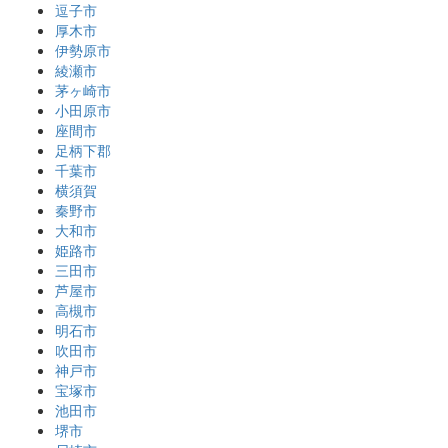
逗子市
厚木市
伊勢原市
綾瀬市
茅ヶ崎市
小田原市
座間市
足柄下郡
千葉市
横須賀
秦野市
大和市
姫路市
三田市
芦屋市
高槻市
明石市
吹田市
神戸市
宝塚市
池田市
堺市