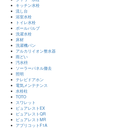
キッチン水栓
流し台
浴室水栓
トイレ水栓
ボールバルブ
洗濯水栓
床材
洗濯機パン
アルカリイオン整水器
雨どい
汚水枡
ソーラーパネル撤去
照明
テレビドアホン
電気メンテナンス
水栓柱
TOTO
スワレット
ピュアレストEX
ピュアレストQR
ピュアレストMR
アプリコットF1A