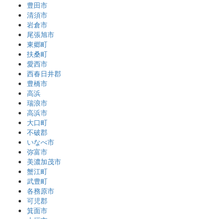
豊田市
清須市
岩倉市
尾張旭市
東郷町
扶桑町
愛西市
西春日井郡
豊橋市
高浜
瑞浪市
高浜市
大口町
不破郡
いなべ市
弥富市
美濃加茂市
蟹江町
武豊町
各務原市
可児郡
箕面市