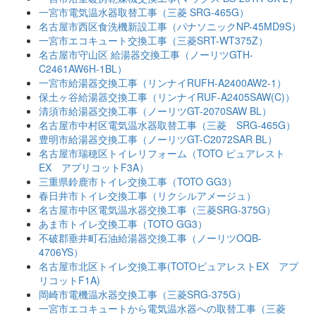
一宮市電気温水器取替工事（三菱 SRG-465G）
名古屋市西区食洗機新設工事（パナソニックNP-45MD9S）
一宮市エコキュート交換工事（三菱SRT-WT375Z）
名古屋市守山区 給湯器交換工事（ノーリツGTH-
C2461AW6H-1BL）
一宮市給湯器交換工事（リンナイRUFH-A2400AW2-1）
保土ヶ谷給湯器交換工事（リンナイRUF-A2405SAW(C)）
清須市給湯器交換工事（ノーリツGT-2070SAW BL）
名古屋市中村区電気温水器取替工事（三菱 SRG-465G）
豊明市給湯器交換工事（ノーリツGT-C2072SAR BL）
名古屋市瑞穂区トイレリフォーム（TOTO ピュアレスト
EX アプリコットF3A）
三重県鈴鹿市トイレ交換工事（TOTO GG3）
春日井市トイレ交換工事（リクシルアメージュ）
名古屋市中区電気温水器交換工事（三菱SRG-375G）
あま市トイレ交換工事（TOTO GG3）
不破郡垂井町石油給湯器交換工事（ノーリツOQB-
4706YS）
名古屋市北区トイレ交換工事(TOTOピュアレストEX アプ
リコットF1A)
岡崎市電機温水器交換工事（三菱SRG-375G）
一宮市エコキュートから電気温水器への取替工事（三菱