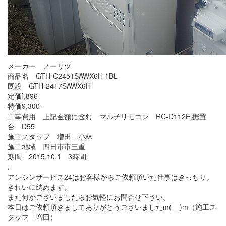
メーカー ノーリツ
商品名 GTH-C2451SAWX6H 1BL
既設 GTH-2417SAWX6H
定価],896-
特価9,300-
工事費用 上記金額に含む マルチリモコン RC-D112E,据置
台 D55
施工スタッフ 増田、小林
施工地域 四日市市三重
期間 2015.10.1 3時間
.
アンシンサービス24はお客様からご依頼頂いた仕事はきっちり。
きれいに納めます。
また何かございましたらお気軽にお問合せ下さい。
本日はご依頼頂きましてありがとうございましたm(__)m（施工ス
タッフ 増田）