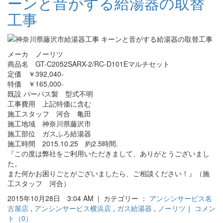
ーンと音がする給湯器の取替
工事
メーカ ノーリツ
商品名 GT-C2052SARX-2/RC-D101Eマルチセット
定価 ￥392,040-
特価 ￥165,000-
既設 パーパス製 型式不明
工事費用 上記特価に含む
施工スタッフ 河合 亀田
施工地域 神奈川県藤沢市
施工部位 ガスふろ給湯器
施工時間 2015.10.25 約2.5時間.
『この度は弊社をご利用いただきまして、ありがとうございまし
た。
また何かお困りごとがございましたら、ご相談ください！』（施
工スタッフ 河合）
2015年10月28日 3:04 AM | カテゴリー ：
アンシンサービス名
古屋店
,
アンシンサービス横浜店
,
ガス給湯器
,
ノーリツ
｜
コメン
ト（0）