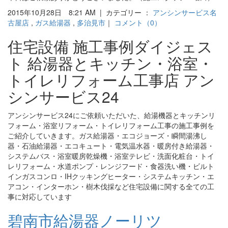
2015年10月28日 8:21 AM | カテゴリー ：
アンシンサービス名
古屋店
,
ガス給湯器
,
多治見市
｜
コメント（0）
住宅設備 施工事例ダイジェス
ト 給湯器とキッチン・浴室・
トイレリフォーム工事店 アン
シンサービス24
アンシンサービス24にご依頼いただいた、給湯機器とキッチンリ
フォーム・浴室リフォーム・トイレリフォーム工事の施工事例を
ご紹介していきます。ガス給湯器・エコジョーズ・瞬間湯沸し
器・石油給湯器・エコキュート・電気温水器・暖房付き給湯器・
システムバス・浴室暖房乾燥機・浴室テレビ・洗面化粧台・トイ
レリフォーム・水道ポンプ・レンジフード・食器洗い機・ビルト
インガスコンロ・IHクッキングヒーター・システムキッチン・エ
アコン・インターホン・樹木伐採など住宅設備に関する全ての工
事に対応しています
碧南市給湯器ノーリツ