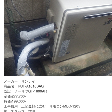
メーカー リンナイ
商品名 RUF-A1610SAG
既設 ノーリツGT-1600AR
定価\277,700-
特価\199,000-
工事費用 上記金額に含む リモコンMBC-120V
施工スタッフ 増田