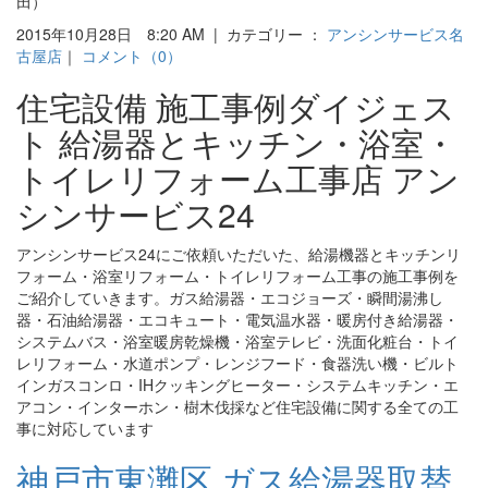
田）
2015年10月28日 8:20 AM | カテゴリー ：
アンシンサービス名
古屋店
｜
コメント（0）
住宅設備 施工事例ダイジェス
ト 給湯器とキッチン・浴室・
トイレリフォーム工事店 アン
シンサービス24
アンシンサービス24にご依頼いただいた、給湯機器とキッチンリ
フォーム・浴室リフォーム・トイレリフォーム工事の施工事例を
ご紹介していきます。ガス給湯器・エコジョーズ・瞬間湯沸し
器・石油給湯器・エコキュート・電気温水器・暖房付き給湯器・
システムバス・浴室暖房乾燥機・浴室テレビ・洗面化粧台・トイ
レリフォーム・水道ポンプ・レンジフード・食器洗い機・ビルト
インガスコンロ・IHクッキングヒーター・システムキッチン・エ
アコン・インターホン・樹木伐採など住宅設備に関する全ての工
事に対応しています
神戸市東灘区 ガス給湯器取替