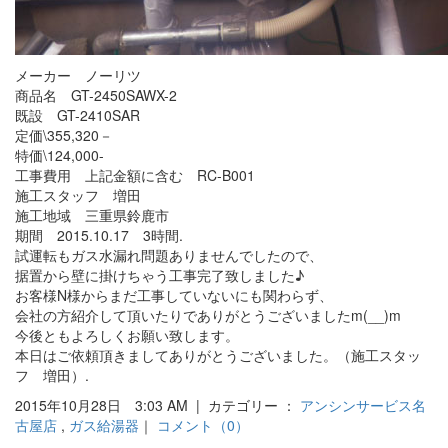
メーカー ノーリツ
商品名 GT-2450SAWX-2
既設 GT-2410SAR
定価\355,320－
特価\124,000-
工事費用 上記金額に含む RC-B001
施工スタッフ 増田
施工地域 三重県鈴鹿市
期間 2015.10.17 3時間.
試運転もガス水漏れ問題ありませんでしたので、
据置から壁に掛けちゃう工事完了致しました♪
お客様N様からまだ工事していないにも関わらず、
会社の方紹介して頂いたりでありがとうございましたm(__)m
今後ともよろしくお願い致します。
本日はご依頼頂きましてありがとうございました。（施工スタッ
フ 増田）.
2015年10月28日 3:03 AM | カテゴリー ：
アンシンサービス名
古屋店
,
ガス給湯器
｜
コメント（0）