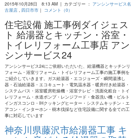
2015年10月28日 8:13 AM | カテゴリー ：
アンシンサービス名
古屋店
,
四日市市
｜
コメント（0）
住宅設備 施工事例ダイジェス
ト 給湯器とキッチン・浴室・
トイレリフォーム工事店 アン
シンサービス24
アンシンサービス24にご依頼いただいた、給湯機器とキッチンリ
フォーム・浴室リフォーム・トイレリフォーム工事の施工事例を
ご紹介していきます。ガス給湯器・エコジョーズ・瞬間湯沸し
器・石油給湯器・エコキュート・電気温水器・暖房付き給湯器・
システムバス・浴室暖房乾燥機・浴室テレビ・洗面化粧台・トイ
レリフォーム・水道ポンプ・レンジフード・食器洗い機・ビルト
インガスコンロ・IHクッキングヒーター・システムキッチン・エ
アコン・インターホン・樹木伐採など住宅設備に関する全ての工
事に対応しています
神奈川県藤沢市給湯器工事 キ