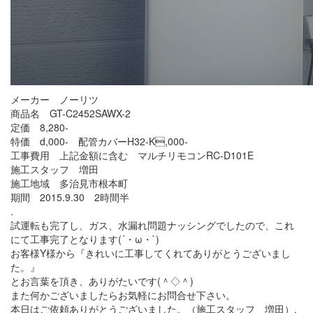
メーカー ノーリツ
商品名 GT-C2452SAWX-2
定価 8,280-
特価 d,000- 配管カバーH32-K,000-
工事費用 上記金額に含む マルチリモコンRC-D101E
施工スタッフ 増田
施工地域 多治見市根本町
期間 2015.9.30 2時間半
.
試運転も完了し、ガス、水漏れ問題ナッシングでしたので、これ
にて工事完了となります(´・ω・`)
お客様Y様から『きれいに工事してくれてありがとうございまし
た。』
とお言葉を頂き、ありがたいです(＾◇＾)
また何かございましたらお気軽にお問合せ下さい。
本日はご依頼ありがとうございました。（施工スタッフ 増田）.