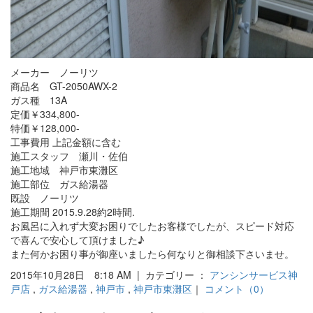
メーカー ノーリツ
商品名 GT-2050AWX-2
ガス種 13A
定価￥334,800-
特価￥128,000-
工事費用 上記金額に含む
施工スタッフ 瀬川・佐伯
施工地域 神戸市東灘区
施工部位 ガス給湯器
既設 ノーリツ
施工期間 2015.9.28約2時間.
お風呂に入れず大変お困りでしたお客様でしたが、スピード対応
で喜んで安心して頂けました♪
また何かお困り事が御座いましたら何なりと御相談下さいませ。
2015年10月28日 8:18 AM | カテゴリー ：
アンシンサービス神
戸店
,
ガス給湯器
,
神戸市
,
神戸市東灘区
｜
コメント（0）