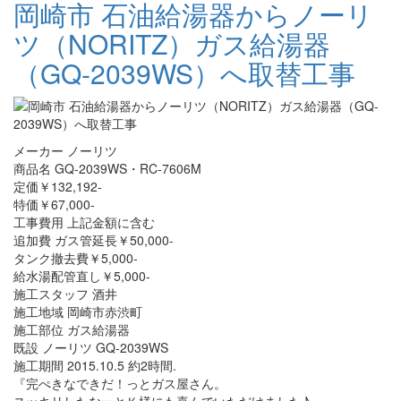
岡崎市 石油給湯器からノーリ
ツ（NORITZ）ガス給湯器
（GQ-2039WS）へ取替工事
メーカー ノーリツ
商品名 GQ-2039WS・RC-7606M
定価￥132,192-
特価￥67,000-
工事費用 上記金額に含む
追加費 ガス管延長￥50,000-
タンク撤去費￥5,000-
給水湯配管直し￥5,000-
施工スタッフ 酒井
施工地域 岡崎市赤渋町
施工部位 ガス給湯器
既設 ノーリツ GQ-2039WS
施工期間 2015.10.5 約2時間.
『完ぺきなできだ！っとガス屋さん。
スッキリしたなーとＫ様にも喜んでいただけました♪