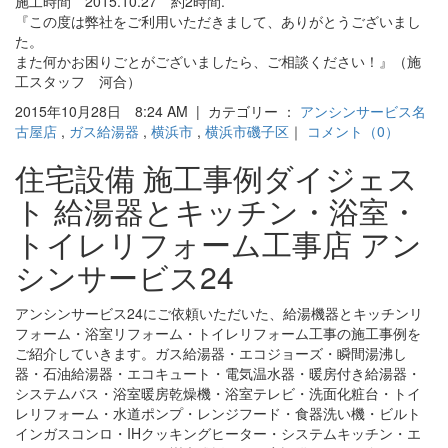
施工時間 2015.10.27 約2時間.
『この度は弊社をご利用いただきまして、ありがとうございまし
た。
また何かお困りごとがございましたら、ご相談ください！』（施
工スタッフ 河合）
2015年10月28日 8:24 AM | カテゴリー ：
アンシンサービス名
古屋店
,
ガス給湯器
,
横浜市
,
横浜市磯子区
｜
コメント（0）
住宅設備 施工事例ダイジェス
ト 給湯器とキッチン・浴室・
トイレリフォーム工事店 アン
シンサービス24
アンシンサービス24にご依頼いただいた、給湯機器とキッチンリ
フォーム・浴室リフォーム・トイレリフォーム工事の施工事例を
ご紹介していきます。ガス給湯器・エコジョーズ・瞬間湯沸し
器・石油給湯器・エコキュート・電気温水器・暖房付き給湯器・
システムバス・浴室暖房乾燥機・浴室テレビ・洗面化粧台・トイ
レリフォーム・水道ポンプ・レンジフード・食器洗い機・ビルト
インガスコンロ・IHクッキングヒーター・システムキッチン・エ