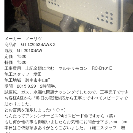
メーカー ノーリツ
商品名 GT-C2052SAWX-2
既設 GT-2010SAW
定価 ?520-
特価 ?520-
工事費用 上記金額に含む マルチリモコン RC-D101E
施工スタッフ 増田
施工地域 碧南市中山町
期間 2015.9.29 2時間半.
試運転、ガス、水漏れ問題ナッシングでしたので、工事完了です♪
お客様A様から「昨日の電話対応から工事まですべてスピーディで
助かりました」
とお言葉を頂戴しました(＾◇＾)
なんたってアンシンサービス24はスピード命ですから（笑）
もし何か他の事も御座いましたらお気軽にお問合せ下さいm(__)m
本日はご依頼頂きありがとうございました。（施工スタッフ 増