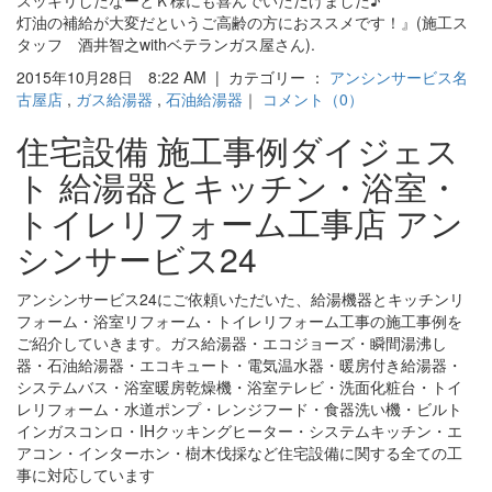
灯油の補給が大変だというご高齢の方におススメです！』(施工ス
タッフ 酒井智之withベテランガス屋さん).
2015年10月28日 8:22 AM | カテゴリー ：
アンシンサービス名
古屋店
,
ガス給湯器
,
石油給湯器
｜
コメント（0）
住宅設備 施工事例ダイジェス
ト 給湯器とキッチン・浴室・
トイレリフォーム工事店 アン
シンサービス24
アンシンサービス24にご依頼いただいた、給湯機器とキッチンリ
フォーム・浴室リフォーム・トイレリフォーム工事の施工事例を
ご紹介していきます。ガス給湯器・エコジョーズ・瞬間湯沸し
器・石油給湯器・エコキュート・電気温水器・暖房付き給湯器・
システムバス・浴室暖房乾燥機・浴室テレビ・洗面化粧台・トイ
レリフォーム・水道ポンプ・レンジフード・食器洗い機・ビルト
インガスコンロ・IHクッキングヒーター・システムキッチン・エ
アコン・インターホン・樹木伐採など住宅設備に関する全ての工
事に対応しています