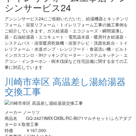
シンサービス24
アンシンサービス24にご依頼いただいた、給湯機器とキッチンリ
フォーム・浴室リフォーム・トイレリフォーム工事の施工事例を
ご紹介していきます。ガス給湯器・エコジョーズ・瞬間湯沸し
器・石油給湯器・エコキュート・電気温水器・暖房付き給湯器・
システムバス・浴室暖房乾燥機・浴室テレビ・洗面化粧台・トイ
レリフォーム・水道ポンプ・レンジフード・食器洗い機・ビルト
インガスコンロ・IHクッキングヒーター・システムキッチン・エ
アコン・インターホン・樹木伐採など住宅設備に関する全ての工
事に対応しています
川崎市幸区 高温差し湯給湯器
交換工事
メーカー ノーリツ
商品名 GQ-2427AWX-DXBL/RC-B071マルチセット/ふろアダプ
ターＤＸ取替工事
特価 ￥167,000-