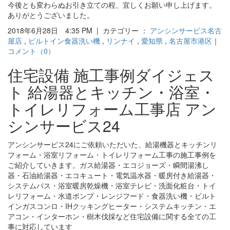
今後とも変わらぬお引き立ての程、宜しくお願い申し上げます。
ありがとうございました。
2018年6月28日 4:35 PM | カテゴリー ：
アンシンサービス名古
屋店
,
ビルトイン食器洗い機
,
リンナイ
,
愛知県
,
名古屋市港区
｜
コメント（0）
住宅設備 施工事例ダイジェス
ト 給湯器とキッチン・浴室・
トイレリフォーム工事店 アン
シンサービス24
アンシンサービス24にご依頼いただいた、給湯機器とキッチンリ
フォーム・浴室リフォーム・トイレリフォーム工事の施工事例を
ご紹介していきます。ガス給湯器・エコジョーズ・瞬間湯沸し
器・石油給湯器・エコキュート・電気温水器・暖房付き給湯器・
システムバス・浴室暖房乾燥機・浴室テレビ・洗面化粧台・トイ
レリフォーム・水道ポンプ・レンジフード・食器洗い機・ビルト
インガスコンロ・IHクッキングヒーター・システムキッチン・エ
アコン・インターホン・樹木伐採など住宅設備に関する全ての工
事に対応しています