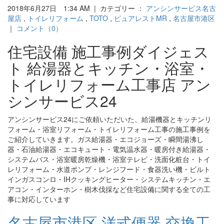
2018年6月27日 1:34 AM | カテゴリー ：
アンシンサービス名古
屋店
,
トイレリフォーム
,
TOTO
,
ピュアレストMR
,
名古屋市港区
｜
コメント（0）
住宅設備 施工事例ダイジェス
ト 給湯器とキッチン・浴室・
トイレリフォーム工事店 アン
シンサービス24
アンシンサービス24にご依頼いただいた、給湯機器とキッチンリ
フォーム・浴室リフォーム・トイレリフォーム工事の施工事例を
ご紹介していきます。ガス給湯器・エコジョーズ・瞬間湯沸し
器・石油給湯器・エコキュート・電気温水器・暖房付き給湯器・
システムバス・浴室暖房乾燥機・浴室テレビ・洗面化粧台・トイ
レリフォーム・水道ポンプ・レンジフード・食器洗い機・ビルト
インガスコンロ・IHクッキングヒーター・システムキッチン・エ
アコン・インターホン・樹木伐採など住宅設備に関する全ての工
事に対応しています
名古屋市港区 洋式便器 交換工