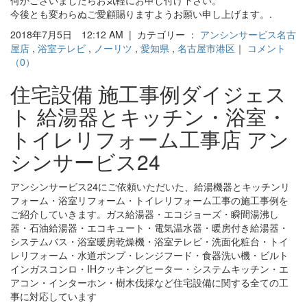
今後とも変わらぬご愛顧賜りますようお願い申し上げます。.
2018年7月5日 12:12 AM | カテゴリー ：
アンシンサービス名古
屋店
,
浴室テレビ
,
ノーリツ
,
愛知県
,
名古屋市港区
｜
コメント
（0）
住宅設備 施工事例ダイジェス
ト 給湯器とキッチン・浴室・
トイレリフォーム工事店 アン
シンサービス24
アンシンサービス24にご依頼いただいた、給湯機器とキッチンリ
フォーム・浴室リフォーム・トイレリフォーム工事の施工事例を
ご紹介していきます。ガス給湯器・エコジョーズ・瞬間湯沸し
器・石油給湯器・エコキュート・電気温水器・暖房付き給湯器・
システムバス・浴室暖房乾燥機・浴室テレビ・洗面化粧台・トイ
レリフォーム・水道ポンプ・レンジフード・食器洗い機・ビルト
インガスコンロ・IHクッキングヒーター・システムキッチン・エ
アコン・インターホン・樹木伐採など住宅設備に関する全ての工
事に対応しています