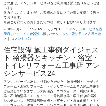
この度は、アンシンサービス24をご利用頂き誠にありがとうござ
います。
微力ではございますが、お客様のお役に立てた事大変嬉しく思っ
ております。
今後とも変わらぬお引きたての程、宜しくお願い申し上げます。.
2018年6月29日 1:47 AM | カテゴリー ：
アンシンサービス名古
屋店
,
ビルトイン食器洗い機
,
パナソニック
,
愛知県
,
名古屋市港
区
｜
コメント（0）
住宅設備 施工事例ダイジェス
ト 給湯器とキッチン・浴室・
トイレリフォーム工事店 アン
シンサービス24
アンシンサービス24にご依頼いただいた、給湯機器とキッチンリ
フォーム・浴室リフォーム・トイレリフォーム工事の施工事例を
ご紹介していきます。ガス給湯器・エコジョーズ・瞬間湯沸し
器・石油給湯器・エコキュート・電気温水器・暖房付き給湯器・
システムバス・浴室暖房乾燥機・浴室テレビ・洗面化粧台・トイ
レリフォーム・水道ポンプ・レンジフード・食器洗い機・ビルト