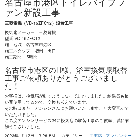
名古屋市港区トイレパイプフ
ァン新設工事
三菱電機（VD-15ZFC12）設置工事
換気扇メーカー 三菱電機
型番 VD-15ZFC12
施工地域 名古屋市港区
施工スタッフ 増田 田口
施工期間 1.5時間
名古屋市港区のH様、浴室換気扇取替
工事ご依頼ありがとうございまし
た！
お客様は、換気扇が動くようになって助かりました。給湯器も長
い間使用してるので、交換も考えています。
その時はまた、アンシンさんにお願いいたします。と大変喜んで
いただけました。
この度アンシンサービス24に換気扇の取替工事のご依頼、誠に有
難うございました。
2023年1月12日 3:29 PM | カテゴリー ：
工事店
,
アンシンサー