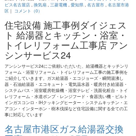
ビス名古屋店
,
換気扇
,
三菱電機
,
愛知県
,
名古屋市
,
名古屋市港
区
｜
コメント（0）
住宅設備 施工事例ダイジェス
ト 給湯器とキッチン・浴室・
トイレリフォーム工事店 アン
シンサービス24
アンシンサービス24にご依頼いただいた、給湯機器とキッチンリ
フォーム・浴室リフォーム・トイレリフォーム工事の施工事例を
ご紹介していきます。ガス給湯器・エコジョーズ・瞬間湯沸し
器・石油給湯器・エコキュート・電気温水器・暖房付き給湯器・
システムバス・浴室暖房乾燥機・浴室テレビ・洗面化粧台・トイ
レリフォーム・水道ポンプ・レンジフード・食器洗い機・ビルト
インガスコンロ・IHクッキングヒーター・システムキッチン・エ
アコン・インターホン・樹木伐採など住宅設備に関する全ての工
事に対応しています
名古屋市港区ガス給湯器交換