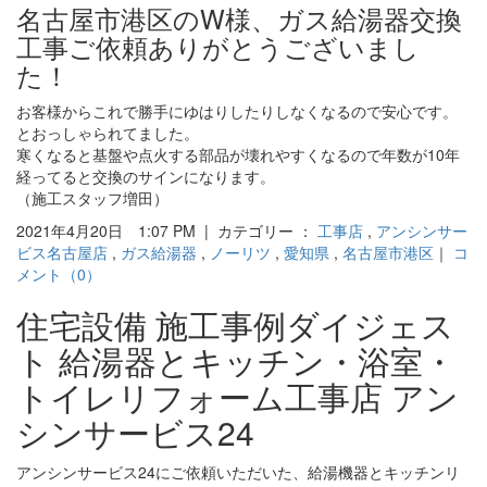
名古屋市港区のW様、ガス給湯器交換
工事ご依頼ありがとうございまし
た！
お客様からこれで勝手にゆはりしたりしなくなるので安心です。
とおっしゃられてました。
寒くなると基盤や点火する部品が壊れやすくなるので年数が10年
経ってると交換のサインになります。
（施工スタッフ増田）
2021年4月20日 1:07 PM | カテゴリー ：
工事店
,
アンシンサー
ビス名古屋店
,
ガス給湯器
,
ノーリツ
,
愛知県
,
名古屋市港区
｜
コ
メント（0）
住宅設備 施工事例ダイジェス
ト 給湯器とキッチン・浴室・
トイレリフォーム工事店 アン
シンサービス24
アンシンサービス24にご依頼いただいた、給湯機器とキッチンリ