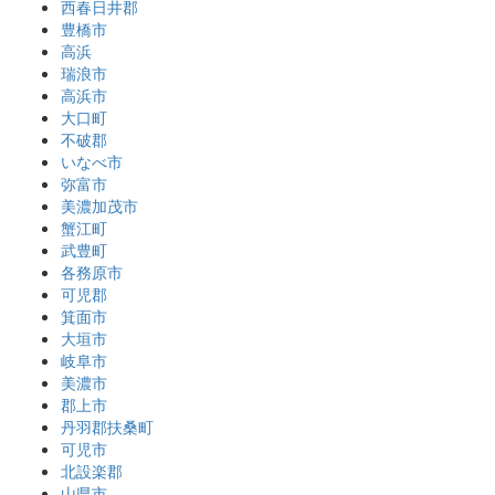
西春日井郡
豊橋市
高浜
瑞浪市
高浜市
大口町
不破郡
いなべ市
弥富市
美濃加茂市
蟹江町
武豊町
各務原市
可児郡
箕面市
大垣市
岐阜市
美濃市
郡上市
丹羽郡扶桑町
可児市
北設楽郡
山県市