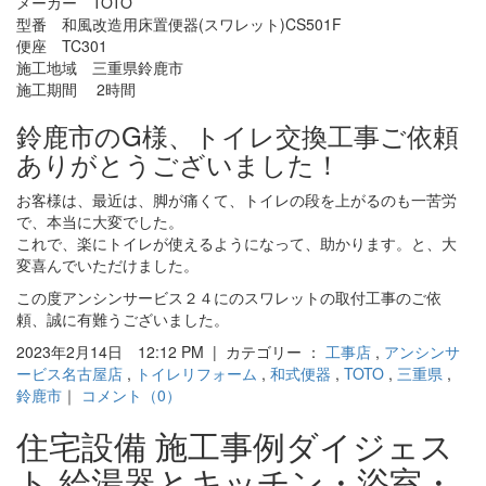
メーカー TOTO
型番 和風改造用床置便器(スワレット)CS501F
便座 TC301
施工地域 三重県鈴鹿市
施工期間 2時間
鈴鹿市のG様、トイレ交換工事ご依頼
ありがとうございました！
お客様は、最近は、脚が痛くて、トイレの段を上がるのも一苦労
で、本当に大変でした。
これで、楽にトイレが使えるようになって、助かります。と、大
変喜んでいただけました。
この度アンシンサービス２４にのスワレットの取付工事のご依
頼、誠に有難うございました。
2023年2月14日 12:12 PM | カテゴリー ：
工事店
,
アンシンサ
ービス名古屋店
,
トイレリフォーム
,
和式便器
,
TOTO
,
三重県
,
鈴鹿市
｜
コメント（0）
住宅設備 施工事例ダイジェス
ト 給湯器とキッチン・浴室・