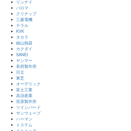
リンナイ
パロマ
クリナップ
三菱電機
テラル
KVK
タカラ
細山熱器
カクダイ
SANEI
ヤンマー
長府製作所
日立
東芝
オーデリック
富士工業
高須産業
荏原製作所
ツインバード
サンウェーブ
ハーマン
トステム
イトミック