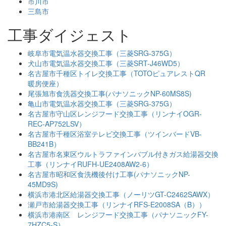
市川市
三島市
工事ダイジェスト
岐阜市電気温水器交換工事（三菱SRG-375G）
犬山市電気温水器交換工事（三菱SRT-J46WD5）
名古屋市千種区トイレ交換工事（TOTOピュアレストQR
暖房便座）
尾張旭市食洗器交換工事(パナソニックNP-60MS8S)
亀山市電気温水器交換工事（三菱SRG-375G）
名古屋市守山区レンジフード交換工事（リンナイOGR-
REC-AP752LSV）
名古屋市千種区浴室テレビ交換工事（ツインバードVB-
BB241B）
名古屋市名東区ウルトラファインバブル付きガス給湯器交換
工事（リンナイRUFH-UE2408AW2-6）
名古屋市昭和区食洗機後付け工事(パナソニックNP-
45MD9S)
横浜市港北区給湯器交換工事（ノーリツGT-C2462SAWX）
瀬戸市給湯器交換工事（リンナイRFS-E2008SA（B））
横浜市港南区 レンジフード交換工事（パナソニックFY-
7HZC5-S）