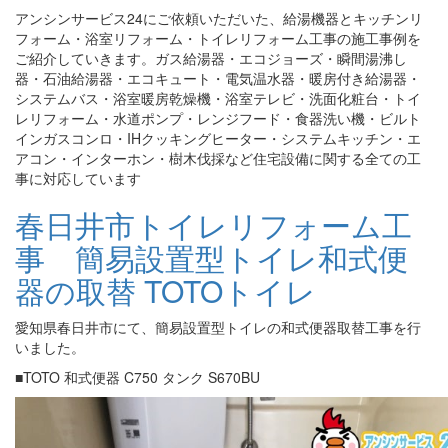
アンシンサービス24にご依頼いただいた、給湯機器とキッチンリ
フォーム・浴室リフォーム・トイレリフォーム工事の施工事例を
ご紹介していきます。ガス給湯器・エコジョーズ・瞬間湯沸し
器・石油給湯器・エコキュート・電気温水器・暖房付き給湯器・
システムバス・浴室暖房乾燥機・浴室テレビ・洗面化粧台・トイ
レリフォーム・水道ポンプ・レンジフード・食器洗い機・ビルト
インガスコンロ・IHクッキングヒーター・システムキッチン・エ
アコン・インターホン・樹木伐採など住宅設備に関する全ての工
事に対応しています
春日井市トイレリフォーム工
事 簡易設置型トイレ和式便
器の取替 TOTOトイレ
愛知県春日井市にて、簡易設置型トイレの和式便器取替工事を行
いました。
■TOTO 和式便器 C750 タンク S670BU