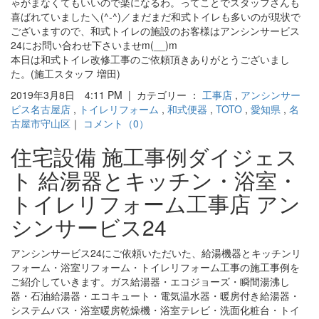
ゃがまなくてもいいので楽になるわ。ってことでスタッフさんも
喜ばれていました＼(^-^)／まだまだ和式トイレも多いのが現状で
ございますので、和式トイレの施設のお客様はアンシンサービス
24にお問い合わせ下さいませm(__)m
本日は和式トイレ改修工事のご依頼頂きありがとうございまし
た。(施工スタッフ 増田)
2019年3月8日 4:11 PM | カテゴリー ：
工事店
,
アンシンサー
ビス名古屋店
,
トイレリフォーム
,
和式便器
,
TOTO
,
愛知県
,
名
古屋市守山区
｜
コメント（0）
住宅設備 施工事例ダイジェス
ト 給湯器とキッチン・浴室・
トイレリフォーム工事店 アン
シンサービス24
アンシンサービス24にご依頼いただいた、給湯機器とキッチンリ
フォーム・浴室リフォーム・トイレリフォーム工事の施工事例を
ご紹介していきます。ガス給湯器・エコジョーズ・瞬間湯沸し
器・石油給湯器・エコキュート・電気温水器・暖房付き給湯器・
システムバス・浴室暖房乾燥機・浴室テレビ・洗面化粧台・トイ