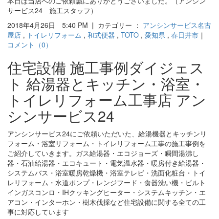
本日は当店へのご依頼誠にありがとうございました。（アンシン
サービス24 施工スタッフ）
2018年4月26日 5:40 PM | カテゴリー ：
アンシンサービス名古
屋店
,
トイレリフォーム
,
和式便器
,
TOTO
,
愛知県
,
春日井市
｜
コメント（0）
住宅設備 施工事例ダイジェス
ト 給湯器とキッチン・浴室・
トイレリフォーム工事店 アン
シンサービス24
アンシンサービス24にご依頼いただいた、給湯機器とキッチンリ
フォーム・浴室リフォーム・トイレリフォーム工事の施工事例を
ご紹介していきます。ガス給湯器・エコジョーズ・瞬間湯沸し
器・石油給湯器・エコキュート・電気温水器・暖房付き給湯器・
システムバス・浴室暖房乾燥機・浴室テレビ・洗面化粧台・トイ
レリフォーム・水道ポンプ・レンジフード・食器洗い機・ビルト
インガスコンロ・IHクッキングヒーター・システムキッチン・エ
アコン・インターホン・樹木伐採など住宅設備に関する全ての工
事に対応しています