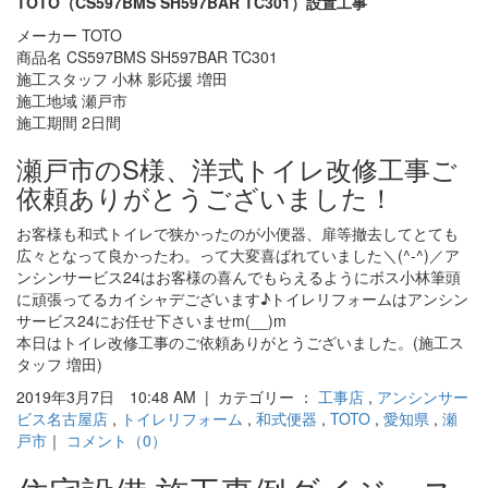
TOTO（CS597BMS SH597BAR TC301）設置工事
メーカー TOTO
商品名 CS597BMS SH597BAR TC301
施工スタッフ 小林 影応援 増田
施工地域 瀬戸市
施工期間 2日間
瀬戸市のS様、洋式トイレ改修工事ご
依頼ありがとうございました！
お客様も和式トイレで狭かったのが小便器、扉等撤去してとても
広々となって良かったわ。って大変喜ばれていました＼(^-^)／ア
ンシンサービス24はお客様の喜んでもらえるようにボス小林筆頭
に頑張ってるカイシャデございます♪トイレリフォームはアンシン
サービス24にお任せ下さいませm(__)m
本日はトイレ改修工事のご依頼ありがとうございました。(施工ス
タッフ 増田)
2019年3月7日 10:48 AM | カテゴリー ：
工事店
,
アンシンサー
ビス名古屋店
,
トイレリフォーム
,
和式便器
,
TOTO
,
愛知県
,
瀬
戸市
｜
コメント（0）