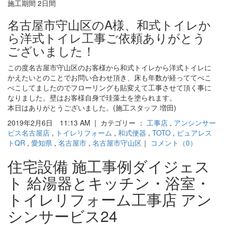
施工期間 2日間
名古屋市守山区のA様、和式トイレか
ら洋式トイレ工事ご依頼ありがとう
ございました！
この度名古屋市守山区のお客様から和式トイレから洋式トイレに
かえたいとのことでお問い合わせ頂き、床も年数が経っててべこ
べこしてましたのでフローリングも貼変えて工事させて頂く事に
なりました。壁はお客様自身で珪藻土を塗られます。
本日はありがとうございました。(施工スタッフ 増田)
2019年2月6日 11:13 AM | カテゴリー ：
工事店
,
アンシンサー
ビス名古屋店
,
トイレリフォーム
,
和式便器
,
TOTO
,
ピュアレス
トQR
,
愛知県
,
名古屋市
,
名古屋市守山区
｜
コメント（0）
住宅設備 施工事例ダイジェス
ト 給湯器とキッチン・浴室・
トイレリフォーム工事店 アン
シンサービス24