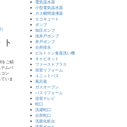
電気温水器
小型電気温水器
ガス瞬間湯沸器
エコキュート
ポンプ
0）
加圧ポンプ
浅井戸ポンプ
・ト
井戸ポンプ
台所排水
ビルトイン食器洗い機
キャビネット
例をご紹
ファーストプラス
ステムバ
浴室リフォーム
スコン
ユニットバス
していま
風呂釜
ガスオーブン
バスリフォーム
浴室テレビ
蛇口
洗濯蛇口
台所蛇口
洗面化粧台
洗面ボール