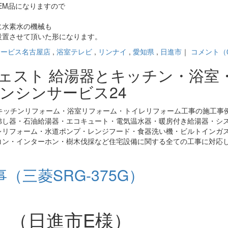
EM品になりますので
に水素水の機械も
設置させて頂いた形になります。
サービス名古屋店
,
浴室テレビ
,
リンナイ
,
愛知県
,
日進市
｜
コメント（
ジェスト 給湯器とキッチン・浴室
ンシンサービス24
キッチンリフォーム・浴室リフォーム・トイレリフォーム工事の施工事
沸し器・石油給湯器・エコキュート・電気温水器・暖房付き給湯器・シ
レリフォーム・水道ポンプ・レンジフード・食器洗い機・ビルトインガ
コン・インターホン・樹木伐採など住宅設備に関する全ての工事に対応
三菱SRG-375G）
」（日進市E様）