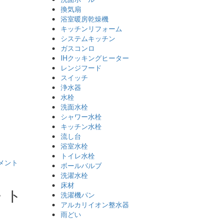
換気扇
浴室暖房乾燥機
キッチンリフォーム
システムキッチン
ガスコンロ
IHクッキングヒーター
レンジフード
スイッチ
浄水器
水栓
洗面水栓
シャワー水栓
キッチン水栓
流し台
浴室水栓
トイレ水栓
メント
ボールバルブ
洗濯水栓
床材
・ト
洗濯機パン
アルカリイオン整水器
雨どい