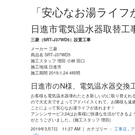
「安心なお湯ライフ
日進市電気温水器取替工
三菱（SRT-J37WD5）設置工事
メーカー 三菱
商品名 SRT-J37WD5
施工スタッフ 増田 小林 田口
施工地域 日進市
施工期間 2019,1,24 4時間
日進市のN様、電気温水器交換
お客様も電気温水器壊れたとき新しいのに取り替えれ
ので大丈夫ですよってアドバイスくれて、お隣様も遠
ことによって安心なお湯ライフが送れます！
アンシンサービス24はお客様に快適な生活ができるよ
がとうございました。(施工スタッフ 増田)
2019年3月7日 11:27 AM | カテゴリー ：
工事店
,
ア
（0）