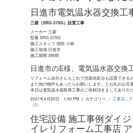
日進市電気温水器交換工
三菱（SRG-375G）設置工事
メーカー 三菱
型番 SRG-375G
施工スタッフ 増田 小林
施工地域 日進市
施工期間 3時間
日進市のE様、電気温水器交換
リフォーム会社さんもこれで洗面化粧台も設置できる
また他の物件もあったらお願いします。とお礼のお言
本日は電気温水器取替工事のご依頼頂きましてありが
2021年4月20日 1:50 PM | カテゴリー ：
工事店
,
ア
（0）
住宅設備 施工事例ダイ
イレリフォーム工事店 ア