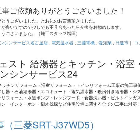
工事ご依頼ありがとうございました！
がとうございました。とお礼のお言葉頂きました。
せが多いですので少しでも不具合あったら交換をお勧めします。
とうございました。（施工スタッフ増田）
ンシンサービス名古屋店
,
電気温水器
,
三菱電機
,
愛知県
,
日進市
｜
コ
ジェスト 給湯器とキッチン・浴室
ンシンサービス24
キッチンリフォーム・浴室リフォーム・トイレリフォーム工事の施工事
沸し器・石油給湯器・エコキュート・電気温水器・暖房付き給湯器・シ
レリフォーム・水道ポンプ・レンジフード・食器洗い機・ビルトインガ
コン・インターホン・樹木伐採など住宅設備に関する全ての工事に対応
三菱SRT-J37WD5）