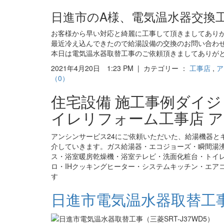
日進市のA様、電気温水器交換
お客様から早い対応と綺麗に工事して頂きましてあり
最近冷え込んできたので給湯設備の交換のお問い合わ
本日は電気温水器取替工事のご依頼頂きましてありが
2021年4月20日 1:23 PM | カテゴリー ：
工事店
,
ア
（0）
住宅設備 施工事例ダイ
イレリフォーム工事店 ア
アンシンサービス24にご依頼いただいた、給湯機器と
介していきます。ガス給湯器・エコジョーズ・瞬間湯
ス・浴室暖房乾燥機・浴室テレビ・洗面化粧台・トイ
ロ・IHクッキングヒーター・システムキッチン・エア
す
日進市電気温水器取替工事（