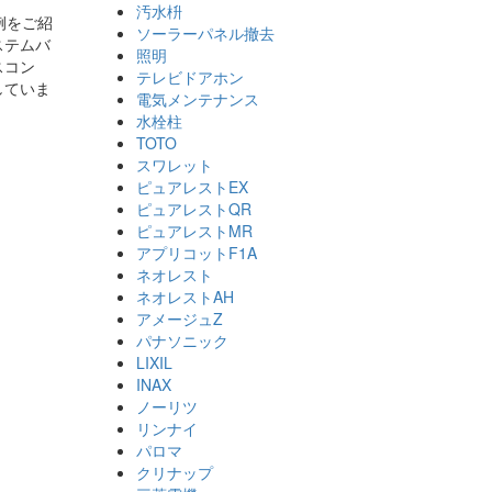
汚水枡
例をご紹
ソーラーパネル撤去
ステムバ
照明
スコン
テレビドアホン
していま
電気メンテナンス
水栓柱
TOTO
スワレット
ピュアレストEX
ピュアレストQR
ピュアレストMR
アプリコットF1A
ネオレスト
ネオレストAH
アメージュZ
パナソニック
LIXIL
INAX
ノーリツ
リンナイ
パロマ
クリナップ