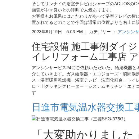
そしてリンナイの浴室テレビはシャープのAQUOSのO
画質が中々良いとの評判で人気あります。
お客様もお風呂にはこだわりがあって浴室テレビの横
置かれてるとのことで今回は通常の位置よりも右上に
2023年9月19日 5:03 PM | カテゴリー ：
アンシン
住宅設備 施工事例ダイ
イレリフォーム工事店 ア
アンシンサービス24にご依頼いただいた、給湯機器と
介していきます。ガス給湯器・エコジョーズ・瞬間湯
ス・浴室暖房乾燥機・浴室テレビ・洗面化粧台・トイ
ロ・IHクッキングヒーター・システムキッチン・エア
す
日進市電気温水器交換工事（
「大変助かりました