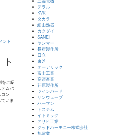
三菱電機
テラル
KVK
タカラ
細山熱器
カクダイ
SANEI
メント
ヤンマー
長府製作所
日立
・ト
東芝
オーデリック
富士工業
高須産業
例をご紹
荏原製作所
ステムバ
ツインバード
スコン
サンウェーブ
していま
ハーマン
トステム
イトミック
アサヒ工業
グッドハーモニー株式会社
旭電業