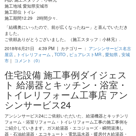
施工地域 愛知県安城市
施工部位 トイレ
施工期間12.29 2時間少々.
「結構奥にいったので、前が広くなったねー」と喜んでいただき
ました。
ご依頼ありがとうございました。（施工スタッフ：小林兄）.
2018年6月21日 4:39 PM | カテゴリー ：
アンシンサービス名古
屋店
,
トイレリフォーム
,
TOTO
,
ピュアレストMR
,
愛知県
,
安城
市
｜
コメント（0）
住宅設備 施工事例ダイジェス
ト 給湯器とキッチン・浴室・
トイレリフォーム工事店 アン
シンサービス24
アンシンサービス24にご依頼いただいた、給湯機器とキッチンリ
フォーム・浴室リフォーム・トイレリフォーム工事の施工事例を
ご紹介していきます。ガス給湯器・エコジョーズ・瞬間湯沸し
器・石油給湯器・エコキュート・電気温水器・暖房付き給湯器・