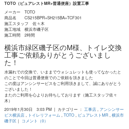
TOTO（ピュアレストMR+普通便座）設置工事
メーカー TOTO
商品名 CS215BPR+SH215BA+TCF301
施工スタッフ 佐々木
施工地域 横浜市磯子区
施工時間 2時間
横浜市緑区磯子区のM様、トイレ交換
工事ご依頼ありがとうございまし
た！
水漏れでの交換で、いままでウォシュレットも使ってなかったと
のことで今回は普通便座でのご依頼を頂きました
この度はアンシンサービスをご利用頂きまして、誠にありがとう
ございました！
またのご利用を心よりお待ちしております（施工スタッフ佐々
木）
2019年1月30日 3:03 PM | カテゴリー ：
工事店
,
アンシンサー
ビス横浜店
,
トイレリフォーム
,
TOTO
,
ピュアレストMR
,
横浜市
磯子区
｜
コメント（0）