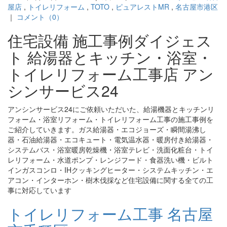
屋店
,
トイレリフォーム
,
TOTO
,
ピュアレストMR
,
名古屋市港区
｜
コメント（0）
住宅設備 施工事例ダイジェス
ト 給湯器とキッチン・浴室・
トイレリフォーム工事店 アン
シンサービス24
アンシンサービス24にご依頼いただいた、給湯機器とキッチンリ
フォーム・浴室リフォーム・トイレリフォーム工事の施工事例を
ご紹介していきます。ガス給湯器・エコジョーズ・瞬間湯沸し
器・石油給湯器・エコキュート・電気温水器・暖房付き給湯器・
システムバス・浴室暖房乾燥機・浴室テレビ・洗面化粧台・トイ
レリフォーム・水道ポンプ・レンジフード・食器洗い機・ビルト
インガスコンロ・IHクッキングヒーター・システムキッチン・エ
アコン・インターホン・樹木伐採など住宅設備に関する全ての工
事に対応しています
トイレリフォーム工事 名古屋