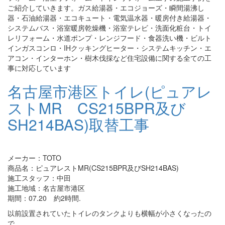
ご紹介していきます。ガス給湯器・エコジョーズ・瞬間湯沸し
器・石油給湯器・エコキュート・電気温水器・暖房付き給湯器・
システムバス・浴室暖房乾燥機・浴室テレビ・洗面化粧台・トイ
レリフォーム・水道ポンプ・レンジフード・食器洗い機・ビルト
インガスコンロ・IHクッキングヒーター・システムキッチン・エ
アコン・インターホン・樹木伐採など住宅設備に関する全ての工
事に対応しています
名古屋市港区トイレ(ピュアレ
ストMR CS215BPR及び
SH214BAS)取替工事
メーカー：TOTO
商品名：ピュアレストMR(CS215BPR及びSH214BAS)
施工スタッフ：中田
施工地域：名古屋市港区
期間：07.20 約2時間.
以前設置されていたトイレのタンクよりも横幅が小さくなったの
で、