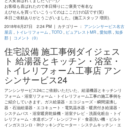
と大変喜ばれてました＼(^-^)／
お客様も喜ばれたので本日帰りにご褒美で有名な
えびせんを買っていこうってのはここだけの話です(笑)
本日ご依頼ありがとうございました。(施工スタッフ 増田).
2018年6月27日 2:24 PM | カテゴリー ：
アンシンサービス名古
屋店
,
トイレリフォーム
,
TOTO
,
ピュアレストMR
,
愛知県
,
知多
郡
｜
コメント（0）
住宅設備 施工事例ダイジェス
ト 給湯器とキッチン・浴室・
トイレリフォーム工事店 アン
シンサービス24
アンシンサービス24にご依頼いただいた、給湯機器とキッチンリ
フォーム・浴室リフォーム・トイレリフォーム工事の施工事例を
ご紹介していきます。ガス給湯器・エコジョーズ・瞬間湯沸し
器・石油給湯器・エコキュート・電気温水器・暖房付き給湯器・
システムバス・浴室暖房乾燥機・浴室テレビ・洗面化粧台・トイ
レリフォーム・水道ポンプ・レンジフード・食器洗い機・ビルト
インガスコンロ・IHクッキングヒーター・システムキッチン・エ