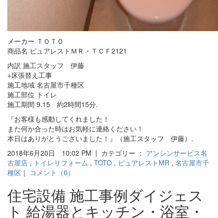
メーカー ＴＯＴＯ
商品名 ピュアレストＭＲ・ＴＣＦ2121
内訳 施工スタッフ 伊藤
+床張替え工事
施工地域 名古屋市千種区
施工部位 トイレ
施工期間 9.15 約2時間15分.
『お客様も感動してくれました！
また何か合った時はお気軽に連絡ください！
本日はありがとうございました！』（施工スタッフ 伊藤）.
2018年6月20日 10:02 PM | カテゴリー ：
アンシンサービス名
古屋店
,
トイレリフォーム
,
TOTO
,
ピュアレストMR
,
名古屋市千
種区
｜
コメント（0）
住宅設備 施工事例ダイジェス
ト 給湯器とキッチン・浴室・