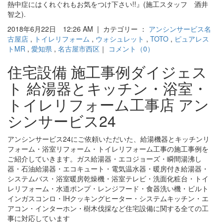
熱中症にはくれぐれもお気をつけ下さい!!』(施工スタッフ 酒井
智之).
2018年6月22日 12:26 AM | カテゴリー ：
アンシンサービス名
古屋店
,
トイレリフォーム
,
ウォシュレット
,
TOTO
,
ピュアレス
トMR
,
愛知県
,
名古屋市西区
｜
コメント（0）
住宅設備 施工事例ダイジェス
ト 給湯器とキッチン・浴室・
トイレリフォーム工事店 アン
シンサービス24
アンシンサービス24にご依頼いただいた、給湯機器とキッチンリ
フォーム・浴室リフォーム・トイレリフォーム工事の施工事例を
ご紹介していきます。ガス給湯器・エコジョーズ・瞬間湯沸し
器・石油給湯器・エコキュート・電気温水器・暖房付き給湯器・
システムバス・浴室暖房乾燥機・浴室テレビ・洗面化粧台・トイ
レリフォーム・水道ポンプ・レンジフード・食器洗い機・ビルト
インガスコンロ・IHクッキングヒーター・システムキッチン・エ
アコン・インターホン・樹木伐採など住宅設備に関する全ての工
事に対応しています