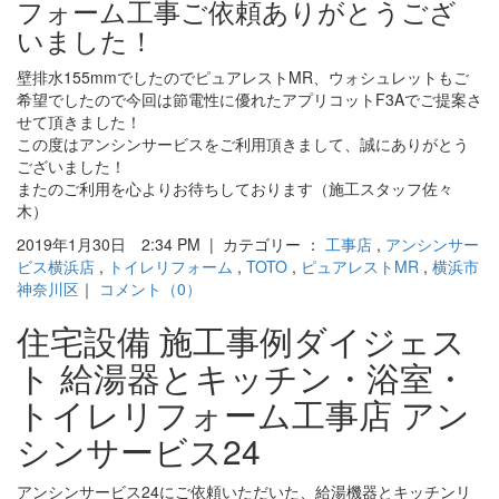
フォーム工事ご依頼ありがとうござ
いました！
壁排水155mmでしたのでピュアレストMR、ウォシュレットもご
希望でしたので今回は節電性に優れたアプリコットF3Aでご提案さ
せて頂きました！
この度はアンシンサービスをご利用頂きまして、誠にありがとう
ございました！
またのご利用を心よりお待ちしております（施工スタッフ佐々
木）
2019年1月30日 2:34 PM | カテゴリー ：
工事店
,
アンシンサー
ビス横浜店
,
トイレリフォーム
,
TOTO
,
ピュアレストMR
,
横浜市
神奈川区
｜
コメント（0）
住宅設備 施工事例ダイジェス
ト 給湯器とキッチン・浴室・
トイレリフォーム工事店 アン
シンサービス24
アンシンサービス24にご依頼いただいた、給湯機器とキッチンリ