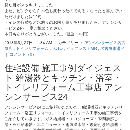
見た目がスッキリしました！
また、ピンクから白へ色も変わったので明るくなったと喜んでい
ただけました(#^.^#)
トイレの取替など水廻りのお困り事がありましたら、アンシンサ
ービス24へ一度ご相談ください。
本日もありがとうございました。(担当：中田).
2018年6月27日 1:34 AM | カテゴリー ：
アンシンサービス名古
屋店
,
トイレリフォーム
,
TOTO
,
ピュアレストMR
,
名古屋市港区
｜
コメント（0）
住宅設備 施工事例ダイジェス
ト 給湯器とキッチン・浴室・
トイレリフォーム工事店 アン
シンサービス24
アンシンサービス24にご依頼いただいた、給湯機器とキッチンリ
フォーム・浴室リフォーム・トイレリフォーム工事の施工事例を
ご紹介していきます。ガス給湯器・エコジョーズ・瞬間湯沸し
器・石油給湯器・エコキュート・電気温水器・暖房付き給湯器・
システムバス・浴室暖房乾燥機・浴室テレビ・洗面化粧台・トイ