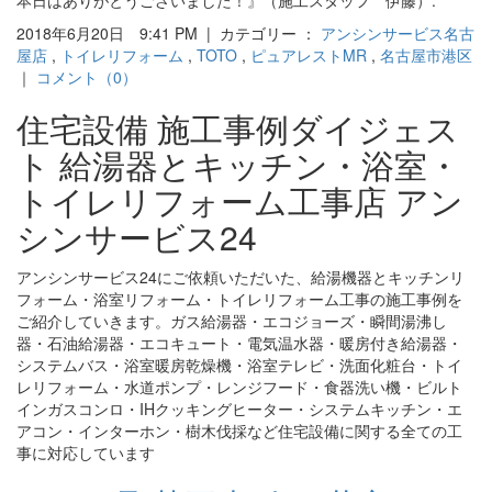
2018年6月20日 9:41 PM | カテゴリー ：
アンシンサービス名古
屋店
,
トイレリフォーム
,
TOTO
,
ピュアレストMR
,
名古屋市港区
｜
コメント（0）
住宅設備 施工事例ダイジェス
ト 給湯器とキッチン・浴室・
トイレリフォーム工事店 アン
シンサービス24
アンシンサービス24にご依頼いただいた、給湯機器とキッチンリ
フォーム・浴室リフォーム・トイレリフォーム工事の施工事例を
ご紹介していきます。ガス給湯器・エコジョーズ・瞬間湯沸し
器・石油給湯器・エコキュート・電気温水器・暖房付き給湯器・
システムバス・浴室暖房乾燥機・浴室テレビ・洗面化粧台・トイ
レリフォーム・水道ポンプ・レンジフード・食器洗い機・ビルト
インガスコンロ・IHクッキングヒーター・システムキッチン・エ
アコン・インターホン・樹木伐採など住宅設備に関する全ての工
事に対応しています