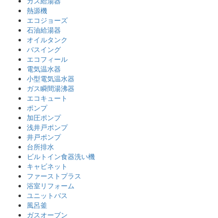
ガス給湯器
熱源機
エコジョーズ
石油給湯器
オイルタンク
バスイング
エコフィール
電気温水器
小型電気温水器
ガス瞬間湯沸器
エコキュート
ポンプ
加圧ポンプ
浅井戸ポンプ
井戸ポンプ
台所排水
ビルトイン食器洗い機
キャビネット
ファーストプラス
浴室リフォーム
ユニットバス
風呂釜
ガスオーブン