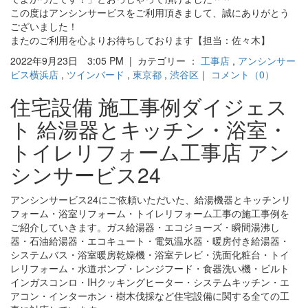
この度はアンシンサービスをご利用頂きまして、誠にありがとう
ございました！
またのご利用を心よりお待ちしております【担当：佐々木】
2022年9月23日 3:05 PM | カテゴリー ：
工事店
,
アンシンサー
ビス横浜店
,
ツインバード
,
東京都
,
渋谷区
｜
コメント（0）
住宅設備 施工事例ダイジェス
ト 給湯器とキッチン・浴室・
トイレリフォーム工事店 アン
シンサービス24
アンシンサービス24にご依頼いただいた、給湯機器とキッチンリ
フォーム・浴室リフォーム・トイレリフォーム工事の施工事例を
ご紹介していきます。ガス給湯器・エコジョーズ・瞬間湯沸し
器・石油給湯器・エコキュート・電気温水器・暖房付き給湯器・
システムバス・浴室暖房乾燥機・浴室テレビ・洗面化粧台・トイ
レリフォーム・水道ポンプ・レンジフード・食器洗い機・ビルト
インガスコンロ・IHクッキングヒーター・システムキッチン・エ
アコン・インターホン・樹木伐採など住宅設備に関する全ての工