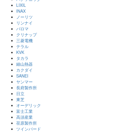
LIXIL
INAX
ノーリツ
リンナイ
パロマ
クリナップ
三菱電機
テラル
KVK
タカラ
細山熱器
カクダイ
SANEI
ヤンマー
長府製作所
日立
東芝
オーデリック
富士工業
高須産業
荏原製作所
ツインバード