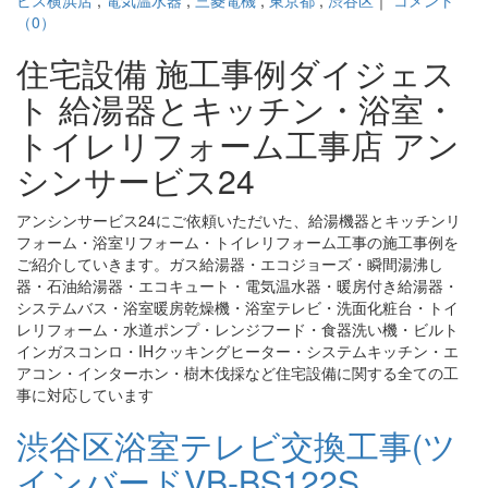
ビス横浜店
,
電気温水器
,
三菱電機
,
東京都
,
渋谷区
｜
コメント
（0）
住宅設備 施工事例ダイジェス
ト 給湯器とキッチン・浴室・
トイレリフォーム工事店 アン
シンサービス24
アンシンサービス24にご依頼いただいた、給湯機器とキッチンリ
フォーム・浴室リフォーム・トイレリフォーム工事の施工事例を
ご紹介していきます。ガス給湯器・エコジョーズ・瞬間湯沸し
器・石油給湯器・エコキュート・電気温水器・暖房付き給湯器・
システムバス・浴室暖房乾燥機・浴室テレビ・洗面化粧台・トイ
レリフォーム・水道ポンプ・レンジフード・食器洗い機・ビルト
インガスコンロ・IHクッキングヒーター・システムキッチン・エ
アコン・インターホン・樹木伐採など住宅設備に関する全ての工
事に対応しています
渋谷区浴室テレビ交換工事(ツ
インバードVB-BS122S