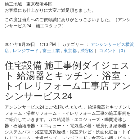
施工地域 東京都渋谷区
お客様にも仕上がりに大変ご満足頂きました。
この度は当店へのご依頼誠にありがとうございました。（アンシ
ンサービス24 施工スタッフ）
2017年8月29日 1:13 PM | カテゴリー ：
アンシンサービス横浜
店
,
レンジフード
,
富士工業
,
東京都
,
渋谷区
｜
コメント（0）
住宅設備 施工事例ダイジェス
ト 給湯器とキッチン・浴室・
トイレリフォーム工事店 アン
シンサービス24
アンシンサービス24にご依頼いただいた、給湯機器とキッチンリ
フォーム・浴室リフォーム・トイレリフォーム工事の施工事例を
ご紹介していきます。ガス給湯器・エコジョーズ・瞬間湯沸し
器・石油給湯器・エコキュート・電気温水器・暖房付き給湯器・
システムバス・浴室暖房乾燥機・浴室テレビ・洗面化粧台・トイ
レリフォーム・水道ポンプ・レンジフード・食器洗い機・ビルト