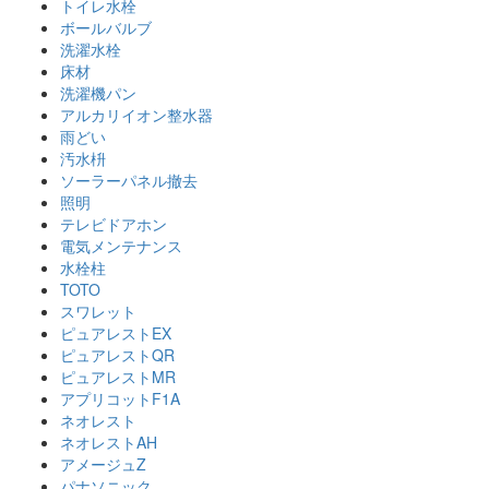
トイレ水栓
ボールバルブ
洗濯水栓
床材
洗濯機パン
アルカリイオン整水器
雨どい
汚水枡
ソーラーパネル撤去
照明
テレビドアホン
電気メンテナンス
水栓柱
TOTO
スワレット
ピュアレストEX
ピュアレストQR
ピュアレストMR
アプリコットF1A
ネオレスト
ネオレストAH
アメージュZ
パナソニック