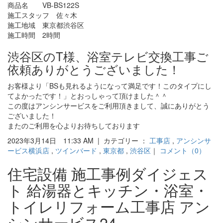
商品名 VB-BS122S
施工スタッフ 佐々木
施工地域 東京都渋谷区
施工時間 2時間
渋谷区のT様、浴室テレビ交換工事ご
依頼ありがとうございました！
お客様より「BSも見れるようになって満足です！このタイプにし
てよかったです！」とおっしゃって頂けました＾＾
この度はアンシンサービスをご利用頂きまして、誠にありがとう
ございました！
またのご利用を心よりお待ちしております
2023年3月14日 11:33 AM | カテゴリー ：
工事店
,
アンシンサ
ービス横浜店
,
ツインバード
,
東京都
,
渋谷区
｜
コメント（0）
住宅設備 施工事例ダイジェス
ト 給湯器とキッチン・浴室・
トイレリフォーム工事店 アン
シンサービス24