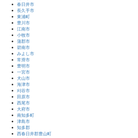
春日井市
長久手市
東浦町
豊川市
江南市
小牧市
蒲郡市
碧南市
みよし市
常滑市
豊明市
一宮市
犬山市
海津市
刈谷市
田原市
西尾市
大府市
南知多町
津島市
知多郡
西春日井郡豊山町