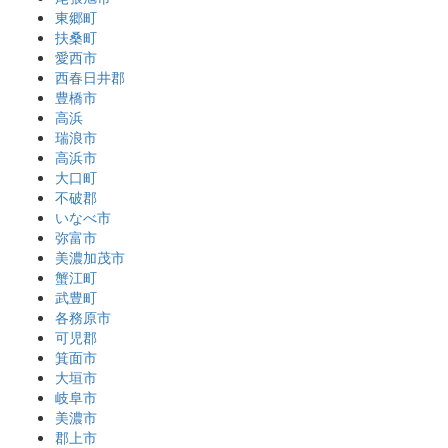
東郷町
扶桑町
愛西市
西春日井郡
豊橋市
高浜
瑞浪市
高浜市
大口町
不破郡
いなべ市
弥富市
美濃加茂市
蟹江町
武豊町
各務原市
可児郡
箕面市
大垣市
岐阜市
美濃市
郡上市