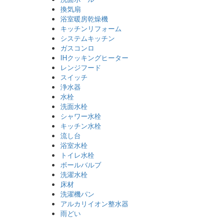
換気扇
浴室暖房乾燥機
キッチンリフォーム
システムキッチン
ガスコンロ
IHクッキングヒーター
レンジフード
スイッチ
浄水器
水栓
洗面水栓
シャワー水栓
キッチン水栓
流し台
浴室水栓
トイレ水栓
ボールバルブ
洗濯水栓
床材
洗濯機パン
アルカリイオン整水器
雨どい