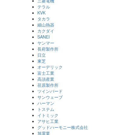
三菱電機
テラル
KVK
タカラ
細山熱器
カクダイ
SANEI
ヤンマー
長府製作所
日立
東芝
オーデリック
富士工業
高須産業
荏原製作所
ツインバード
サンウェーブ
ハーマン
トステム
イトミック
アサヒ工業
グッドハーモニー株式会社
旭電業