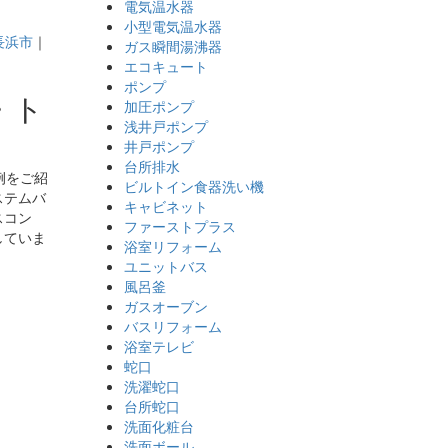
電気温水器
小型電気温水器
長浜市
｜
ガス瞬間湯沸器
エコキュート
ポンプ
・ト
加圧ポンプ
浅井戸ポンプ
井戸ポンプ
台所排水
例をご紹
ビルトイン食器洗い機
ステムバ
キャビネット
スコン
ファーストプラス
していま
浴室リフォーム
ユニットバス
風呂釜
ガスオーブン
バスリフォーム
浴室テレビ
蛇口
洗濯蛇口
台所蛇口
洗面化粧台
洗面ボール