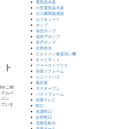
電気温水器
小型電気温水器
ガス瞬間湯沸器
エコキュート
ポンプ
加圧ポンプ
浅井戸ポンプ
井戸ポンプ
台所排水
ビルトイン食器洗い機
キャビネット
・ト
ファーストプラス
浴室リフォーム
ユニットバス
風呂釜
例をご紹
ガスオーブン
ステムバ
バスリフォーム
スコン
浴室テレビ
していま
蛇口
洗濯蛇口
台所蛇口
洗面化粧台
洗面ボール