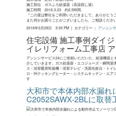
施工部位 ガスふろ給湯器（高温指し湯）
施工時間 2016.3.23 約2.5時間.
『この度は弊社をご利用いただきまして、ありがとう
また何かお困りごとがございましたら、ご相談くださ
2016年3月28日 3:35 PM | カテゴリー ：
アンシン
住宅設備 施工事例ダイ
イレリフォーム工事店 ア
アンシンサービス24にご依頼いただいた、給湯機器と
介していきます。ガス給湯器・エコジョーズ・瞬間湯
ス・浴室暖房乾燥機・浴室テレビ・洗面化粧台・トイ
ロ・IHクッキングヒーター・システムキッチン・エア
す
大和市で本体内部水漏れに
C2052SAWX-2BLに取