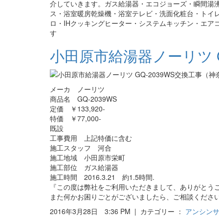
介していきます。ガス給湯器・エコジョーズ・瞬間湯
ス・浴室暖房乾燥機・浴室テレビ・洗面化粧台・トイ
ロ・IHクッキングヒーター・システムキッチン・エア
す
小田原市給湯器ノーリツ G
メーカ ノーリツ
商品名 GQ-2039WS
定価 ￥133,920-
特価 ￥77,000-
既設
工事費用 上記特価に含む
施工スタッフ 河合
施工地域 小田原市栄町
施工部位 ガス給湯器
施工時間 2016.3.21 約1.5時間.
『この度は弊社をご利用いただきまして、ありがとう
また何かお困りごとがございましたら、ご相談くださ
2016年3月28日 3:36 PM | カテゴリー ：
アンシン