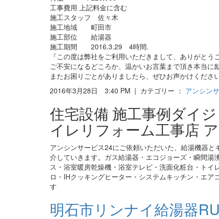
工事費用 上記料金に含む
施工スタッフ 佐々木
施工地域 町田市
施工部位 給湯器
施工期間 2016.3.29 4時間.
『この度は弊社をご利用いただきまして、ありがとう
ご不安になるどころか、温かいお言葉まで頂き本当に
またお困りごとがありましたら、ぜひお声かけくださ
2016年3月28日 3:40 PM | カテゴリー ：
アンシン
住宅設備 施工事例ダイ
イレリフォーム工事店 ア
アンシンサービス24にご依頼いただいた、給湯機器と
介していきます。ガス給湯器・エコジョーズ・瞬間湯
ス・浴室暖房乾燥機・浴室テレビ・洗面化粧台・トイ
ロ・IHクッキングヒーター・システムキッチン・エア
す
明石市リンナイ給湯器RUJ