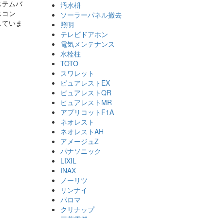
ステムバ
汚水枡
スコン
ソーラーパネル撤去
していま
照明
テレビドアホン
電気メンテナンス
）
水栓柱
TOTO
スワレット
ピュアレストEX
ピュアレストQR
ピュアレストMR
アプリコットF1A
ネオレスト
ネオレストAH
アメージュZ
パナソニック
LIXIL
INAX
ノーリツ
リンナイ
パロマ
クリナップ