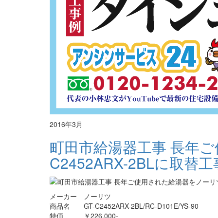
2016年3月
町田市給湯器工事 長年ご
C2452ARX-2BLに取替工
メーカー ノーリツ
商品名 GT-C2452ARX-2BL/RC-D101E/YS-90
特価 ￥226,000-