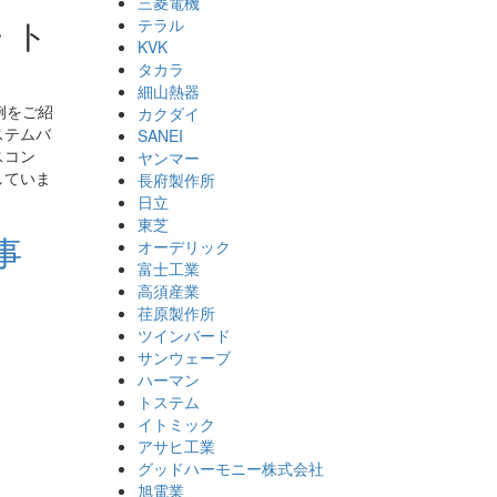
三菱電機
・ト
テラル
KVK
タカラ
細山熱器
例をご紹
カクダイ
ステムバ
SANEI
スコン
ヤンマー
していま
長府製作所
日立
東芝
事
オーデリック
富士工業
高須産業
荏原製作所
ツインバード
サンウェーブ
ハーマン
トステム
イトミック
アサヒ工業
グッドハーモニー株式会社
旭電業