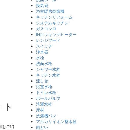
換気扇
浴室暖房乾燥機
キッチンリフォーム
システムキッチン
ガスコンロ
IHクッキングヒーター
レンジフード
スイッチ
浄水器
水栓
洗面水栓
シャワー水栓
キッチン水栓
流し台
浴室水栓
トイレ水栓
ボールバルブ
・ト
洗濯水栓
床材
洗濯機パン
アルカリイオン整水器
例をご紹
雨どい