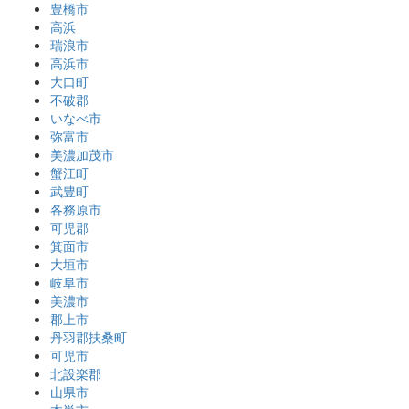
豊橋市
高浜
瑞浪市
高浜市
大口町
不破郡
いなべ市
弥富市
美濃加茂市
蟹江町
武豊町
各務原市
可児郡
箕面市
大垣市
岐阜市
美濃市
郡上市
丹羽郡扶桑町
可児市
北設楽郡
山県市