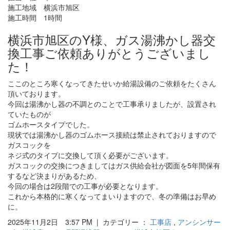
施工地域 横浜市旭区
施工時間 1時間
横浜市旭区のY様、ガス湯沸かし器交
換工事ご依頼ありがとうございまし
た！
ここのところ寒くなってきたせいか給湯設備のご依頼をたくさん
頂いております。
今回は湯沸かし器の不調とのことで工事承りましたが、設置され
ていたものが
ゴムホースタイプでした。
現状では湯沸かし器のゴムホース接続は禁止されておりますので
ガスコックを
ネジ式のタイプに交換して頂く必要がございます。
ガスコックの交換につきましてはガス供給会社が図面を5年間保有
するなど決まりがあるため、
今回の場合は2段階での工事が必要となります。
これから本格的に寒くなってまいりますので、冬の準備はお早め
に。
2025年11月2日 3:57 PM | カテゴリー ：
工事店
,
アンシンサー