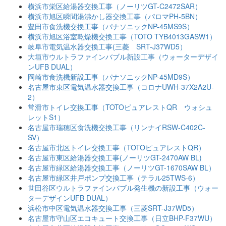
横浜市栄区給湯器交換工事（ノーリツGT-C2472SAR）
横浜市旭区瞬間湯沸かし器交換工事（パロマPH-5BN）
豊田市食洗機交換工事（パナソニックNP-45MS9S）
横浜市旭区浴室乾燥機交換工事（TOTO TYB4013GASW1）
岐阜市電気温水器交換工事(三菱 SRT-J37WD5）
大垣市ウルトラファインバブル新設工事（ウォーターデザイ
ンUFB DUAL）
岡崎市食洗機新設工事（パナソニックNP-45MD9S）
名古屋市東区電気温水器交換工事（コロナUWH-37X2A2U-
2）
常滑市トイレ交換工事（TOTOピュアレストQR ウォシュ
レットS1）
名古屋市瑞穂区食洗機交換工事（リンナイRSW-C402C-
SV）
名古屋市北区トイレ交換工事（TOTOピュアレストQR）
名古屋市東区給湯器交換工事(ノーリツGT-2470AW BL)
名古屋市緑区給湯器交換工事（ノーリツGT-1670SAW BL）
名古屋市緑区井戸ポンプ交換工事（テラル25TWS-6）
世田谷区ウルトラファインバブル発生機の新設工事（ウォー
ターデザインUFB DUAL）
浜松市中区電気温水器交換工事（三菱SRT-J37WD5）
名古屋市守山区エコキュート交換工事（日立BHP-F37WU）