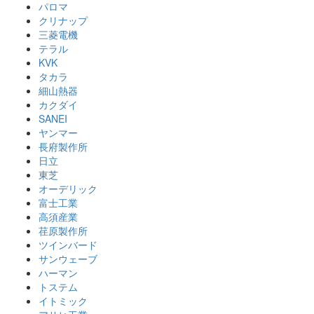
パロマ
クリナップ
三菱電機
テラル
KVK
タカラ
細山熱器
カクダイ
SANEI
ヤンマー
長府製作所
日立
東芝
オーデリック
富士工業
高須産業
荏原製作所
ツインバード
サンウェーブ
ハーマン
トステム
イトミック