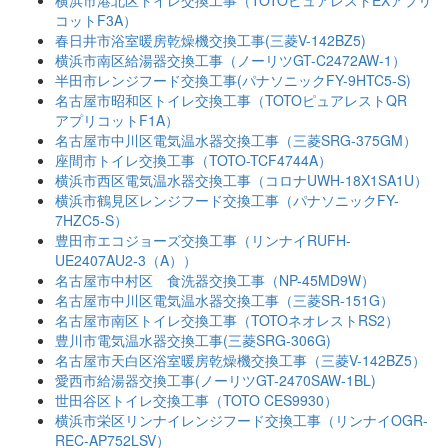
コットF3A）
春日井市浴室暖房乾燥機交換工事(三菱V-142BZ5)
横浜市南区給湯器交換工事（ノーリツGT-C2472AW-1）
半田市レンジフード交換工事(パナソニックFY-9HTC5-S)
名古屋市昭和区トイレ交換工事（TOTOピュアレストQR
アプリコットF1A）
名古屋市中川区電気温水器交換工事（三菱SRG-375GM）
座間市トイレ交換工事（TOTO-TCF4744A）
横浜市西区電気温水器交換工事（コロナUWH-18X1SA1U）
横浜市鶴見区レンジフード交換工事（パナソニックFY-
7HZC5-S）
豊田市エコジョーズ交換工事（リンナイRUFH-
UE2407AU2-3（A））
名古屋市中村区 食洗器交換工事（NP-45MD9W）
名古屋市中川区電気温水器交換工事（三菱SR-151G）
名古屋市南区トイレ交換工事（TOTOネオレストRS2）
豊川市電気温水器交換工事(三菱SRG-306G)
名古屋市天白区浴室暖房乾燥機交換工事（三菱V-142BZ5）
愛西市給湯器交換工事(ノーリツGT-2470SAW-1BL)
世田谷区トイレ交換工事（TOTO CES9930）
横浜市栄区リンナイレンジフード交換工事（リンナイOGR-
REC-AP752LSV）