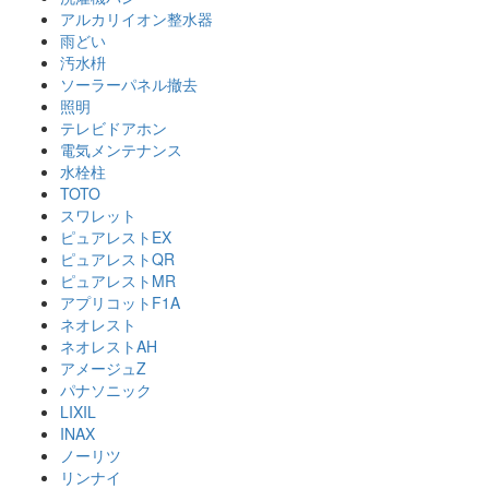
アルカリイオン整水器
雨どい
汚水枡
ソーラーパネル撤去
照明
テレビドアホン
電気メンテナンス
水栓柱
TOTO
スワレット
ピュアレストEX
ピュアレストQR
ピュアレストMR
アプリコットF1A
ネオレスト
ネオレストAH
アメージュZ
パナソニック
LIXIL
INAX
ノーリツ
リンナイ