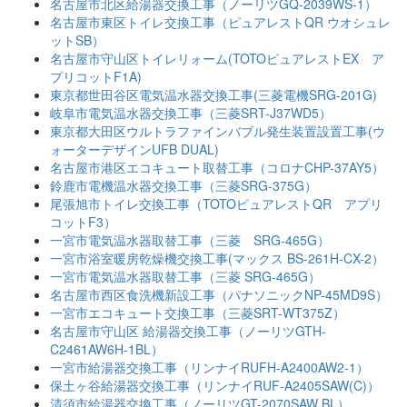
名古屋市北区給湯器交換工事（ノーリツGQ-2039WS-1）
名古屋市東区トイレ交換工事（ピュアレストQR ウオシュレ
ットSB）
名古屋市守山区トイレリォーム(TOTOピュアレストEX ア
プリコットF1A)
東京都世田谷区電気温水器交換工事(三菱電機SRG-201G)
岐阜市電気温水器交換工事（三菱SRT-J37WD5）
東京都大田区ウルトラファインバブル発生装置設置工事(ウ
ォーターデザインUFB DUAL)
名古屋市港区エコキュート取替工事（コロナCHP-37AY5）
鈴鹿市電機温水器交換工事（三菱SRG-375G）
尾張旭市トイレ交換工事（TOTOピュアレストQR アプリ
コットF3）
一宮市電気温水器取替工事（三菱 SRG-465G）
一宮市浴室暖房乾燥機交換工事(マックス BS-261H-CX-2）
一宮市電気温水器取替工事（三菱 SRG-465G）
名古屋市西区食洗機新設工事（パナソニックNP-45MD9S）
一宮市エコキュート交換工事（三菱SRT-WT375Z）
名古屋市守山区 給湯器交換工事（ノーリツGTH-
C2461AW6H-1BL）
一宮市給湯器交換工事（リンナイRUFH-A2400AW2-1）
保土ヶ谷給湯器交換工事（リンナイRUF-A2405SAW(C)）
清須市給湯器交換工事（ノーリツGT-2070SAW BL）