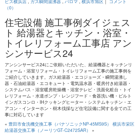
ビス横浜店
,
ガス瞬間湯沸器
,
パロマ
,
横浜市旭区
｜
コメント
（0）
住宅設備 施工事例ダイジェス
ト 給湯器とキッチン・浴室・
トイレリフォーム工事店 アン
シンサービス24
アンシンサービス24にご依頼いただいた、給湯機器とキッチンリ
フォーム・浴室リフォーム・トイレリフォーム工事の施工事例を
ご紹介していきます。ガス給湯器・エコジョーズ・瞬間湯沸し
器・石油給湯器・エコキュート・電気温水器・暖房付き給湯器・
システムバス・浴室暖房乾燥機・浴室テレビ・洗面化粧台・トイ
レリフォーム・水道ポンプ・レンジフード・食器洗い機・ビルト
インガスコンロ・IHクッキングヒーター・システムキッチン・エ
アコン・インターホン・樹木伐採など住宅設備に関する全ての工
事に対応しています
«
豊田市食洗機交換工事（パナソニックNP-45MS9S）
横浜市栄区
給湯器交換工事（ノーリツGT-C2472SAR）
»