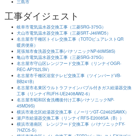
三島市
工事ダイジェスト
岐阜市電気温水器交換工事（三菱SRG-375G）
犬山市電気温水器交換工事（三菱SRT-J46WD5）
名古屋市千種区トイレ交換工事（TOTOピュアレストQR
暖房便座）
尾張旭市食洗器交換工事(パナソニックNP-60MS8S)
亀山市電気温水器交換工事（三菱SRG-375G）
名古屋市守山区レンジフード交換工事（リンナイOGR-
REC-AP752LSV）
名古屋市千種区浴室テレビ交換工事（ツインバードVB-
BB241B）
名古屋市名東区ウルトラファインバブル付きガス給湯器交換
工事（リンナイRUFH-UE2408AW2-6）
名古屋市昭和区食洗機後付け工事(パナソニックNP-
45MD9S)
横浜市港北区給湯器交換工事（ノーリツGT-C2462SAWX）
瀬戸市給湯器交換工事（リンナイRFS-E2008SA（B））
横浜市港南区 レンジフード交換工事（パナソニックFY-
7HZC5-S）
横浜市港北区トイレ交換工事（TOTOピュアレストEXアプリ