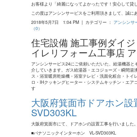
お客様より「綺麗になってよかったです！安心して貸
この度はアンシンサービスをご利用頂きまして、誠に
2018年5月7日 1:04 PM | カテゴリー ：
アンシンサ
（0）
住宅設備 施工事例ダイ
イレリフォーム工事店 ア
アンシンサービス24にご依頼いただいた、給湯機器と
介していきます。ガス給湯器・エコジョーズ・瞬間湯
ス・浴室暖房乾燥機・浴室テレビ・洗面化粧台・トイ
ロ・IHクッキングヒーター・システムキッチン・エア
す
大阪府箕面市ドアホン設置
SVD303KL
大阪府箕面市にて、ドアホンの設置工事を行いました
■パナソニックインターホン VL-SVD303KL