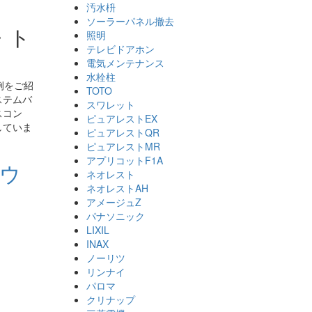
汚水枡
ソーラーパネル撤去
・ト
照明
テレビドアホン
電気メンテナンス
水栓柱
例をご紹
TOTO
ステムバ
スワレット
スコン
ピュアレストEX
していま
ピュアレストQR
ピュアレストMR
アプリコットF1A
+ウ
ネオレスト
ネオレストAH
アメージュZ
パナソニック
LIXIL
INAX
ノーリツ
リンナイ
パロマ
クリナップ