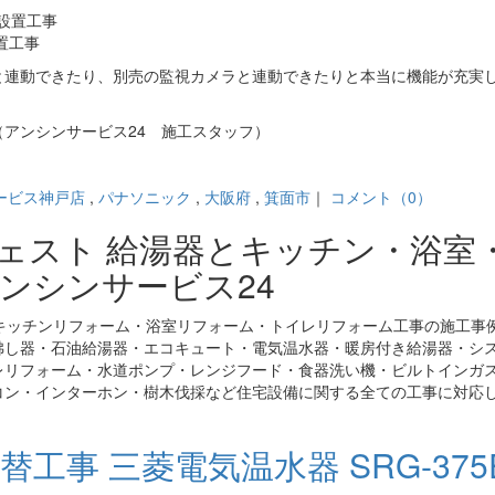
設置工事
と連動できたり、別売の監視カメラと連動できたりと本当に機能が充実
アンシンサービス24 施工スタッフ）
ービス神戸店
,
パナソニック
,
大阪府
,
箕面市
｜
コメント（0）
ジェスト 給湯器とキッチン・浴室
ンシンサービス24
キッチンリフォーム・浴室リフォーム・トイレリフォーム工事の施工事
沸し器・石油給湯器・エコキュート・電気温水器・暖房付き給湯器・シ
レリフォーム・水道ポンプ・レンジフード・食器洗い機・ビルトインガ
コン・インターホン・樹木伐採など住宅設備に関する全ての工事に対応
替工事 三菱電気温水器 SRG-37