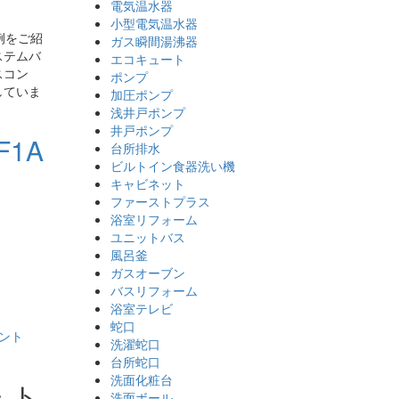
電気温水器
小型電気温水器
例をご紹
ガス瞬間湯沸器
ステムバ
エコキュート
スコン
ポンプ
していま
加圧ポンプ
浅井戸ポンプ
井戸ポンプ
1A
台所排水
ビルトイン食器洗い機
キャビネット
ファーストプラス
浴室リフォーム
ユニットバス
風呂釜
ガスオーブン
。
バスリフォーム
浴室テレビ
蛇口
ント
洗濯蛇口
台所蛇口
洗面化粧台
・ト
洗面ボール