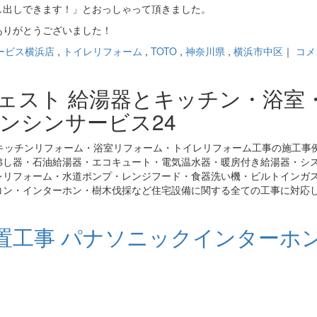
し出しできます！」とおっしゃって頂きました。
ありがとうございました！
ービス横浜店
,
トイレリフォーム
,
TOTO
,
神奈川県
,
横浜市中区
｜
コメ
ジェスト 給湯器とキッチン・浴室
ンシンサービス24
キッチンリフォーム・浴室リフォーム・トイレリフォーム工事の施工事
沸し器・石油給湯器・エコキュート・電気温水器・暖房付き給湯器・シ
レリフォーム・水道ポンプ・レンジフード・食器洗い機・ビルトインガ
コン・インターホン・樹木伐採など住宅設備に関する全ての工事に対応
工事 パナソニックインターホンV
。