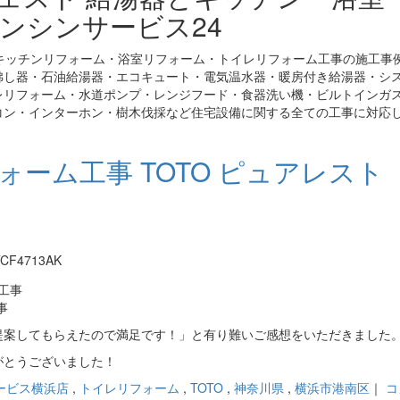
ンシンサービス24
キッチンリフォーム・浴室リフォーム・トイレリフォーム工事の施工事
沸し器・石油給湯器・エコキュート・電気温水器・暖房付き給湯器・シ
レリフォーム・水道ポンプ・レンジフード・食器洗い機・ビルトインガ
コン・インターホン・樹木伐採など住宅設備に関する全ての工事に対応
ォーム工事 TOTO ピュアレスト
。
CF4713AK
事
提案してもらえたので満足です！」と有り難いご感想をいただきました
がとうございました！
ービス横浜店
,
トイレリフォーム
,
TOTO
,
神奈川県
,
横浜市港南区
｜
コ