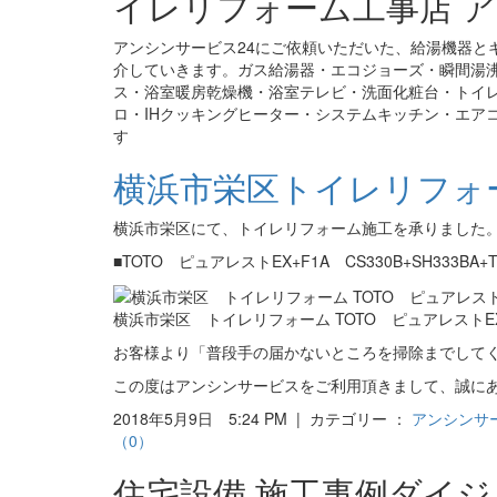
イレリフォーム工事店 ア
アンシンサービス24にご依頼いただいた、給湯機器と
介していきます。ガス給湯器・エコジョーズ・瞬間湯
ス・浴室暖房乾燥機・浴室テレビ・洗面化粧台・トイ
ロ・IHクッキングヒーター・システムキッチン・エア
す
横浜市栄区トイレリフォーム
横浜市栄区にて、トイレリフォーム施工を承りました
■TOTO ピュアレストEX+F1A CS330B+SH333BA+T
横浜市栄区 トイレリフォーム TOTO ピュアレストEX
お客様より「普段手の届かないところを掃除までして
この度はアンシンサービスをご利用頂きまして、誠に
2018年5月9日 5:24 PM | カテゴリー ：
アンシンサ
（0）
住宅設備 施工事例ダイ