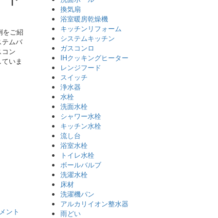
換気扇
浴室暖房乾燥機
キッチンリフォーム
例をご紹
システムキッチン
ステムバ
ガスコンロ
スコン
IHクッキングヒーター
していま
レンジフード
スイッチ
浄水器
水栓
洗面水栓
シャワー水栓
キッチン水栓
流し台
浴室水栓
トイレ水栓
ボールバルブ
洗濯水栓
。
床材
洗濯機パン
アルカリイオン整水器
メント
雨どい