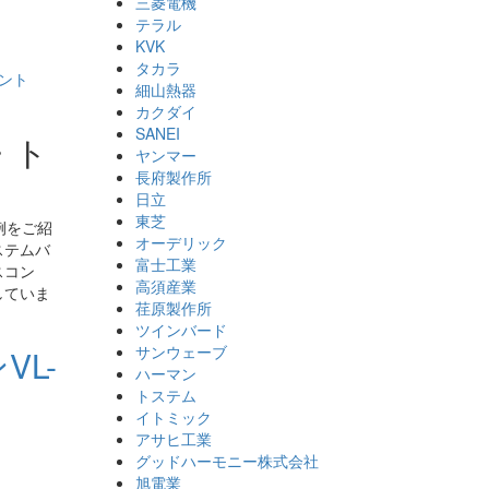
三菱電機
テラル
KVK
タカラ
ント
細山熱器
カクダイ
SANEI
・ト
ヤンマー
長府製作所
日立
東芝
例をご紹
オーデリック
ステムバ
富士工業
スコン
高須産業
していま
荏原製作所
ツインバード
サンウェーブ
L-
ハーマン
トステム
イトミック
アサヒ工業
グッドハーモニー株式会社
旭電業