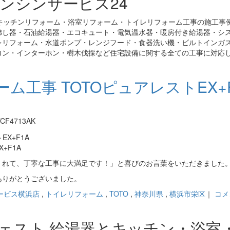
ンシンサービス24
キッチンリフォーム・浴室リフォーム・トイレリフォーム工事の施工事
沸し器・石油給湯器・エコキュート・電気温水器・暖房付き給湯器・シ
レリフォーム・水道ポンプ・レンジフード・食器洗い機・ビルトインガ
コン・インターホン・樹木伐採など住宅設備に関する全ての工事に対応
工事 TOTOピュアレストEX+F
。
CF4713AK
+F1A
くれて、丁寧な工事に大満足です！」と喜びのお言葉をいただきました
ありがとうございました。
ービス横浜店
,
トイレリフォーム
,
TOTO
,
神奈川県
,
横浜市栄区
｜
コメ
ジェスト 給湯器とキッチン・浴室