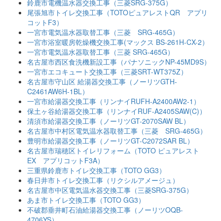
鈴鹿市電機温水器交換工事（三菱SRG-375G）
尾張旭市トイレ交換工事（TOTOピュアレストQR アプリ
コットF3）
一宮市電気温水器取替工事（三菱 SRG-465G）
一宮市浴室暖房乾燥機交換工事(マックス BS-261H-CX-2）
一宮市電気温水器取替工事（三菱 SRG-465G）
名古屋市西区食洗機新設工事（パナソニックNP-45MD9S）
一宮市エコキュート交換工事（三菱SRT-WT375Z）
名古屋市守山区 給湯器交換工事（ノーリツGTH-
C2461AW6H-1BL）
一宮市給湯器交換工事（リンナイRUFH-A2400AW2-1）
保土ヶ谷給湯器交換工事（リンナイRUF-A2405SAW(C)）
清須市給湯器交換工事（ノーリツGT-2070SAW BL）
名古屋市中村区電気温水器取替工事（三菱 SRG-465G）
豊明市給湯器交換工事（ノーリツGT-C2072SAR BL）
名古屋市瑞穂区トイレリフォーム（TOTO ピュアレスト
EX アプリコットF3A）
三重県鈴鹿市トイレ交換工事（TOTO GG3）
春日井市トイレ交換工事（リクシルアメージュ）
名古屋市中区電気温水器交換工事（三菱SRG-375G）
あま市トイレ交換工事（TOTO GG3）
不破郡垂井町石油給湯器交換工事（ノーリツOQB-
4706YS）