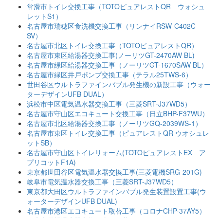
常滑市トイレ交換工事（TOTOピュアレストQR ウォシュ
レットS1）
名古屋市瑞穂区食洗機交換工事（リンナイRSW-C402C-
SV）
名古屋市北区トイレ交換工事（TOTOピュアレストQR）
名古屋市東区給湯器交換工事(ノーリツGT-2470AW BL)
名古屋市緑区給湯器交換工事（ノーリツGT-1670SAW BL）
名古屋市緑区井戸ポンプ交換工事（テラル25TWS-6）
世田谷区ウルトラファインバブル発生機の新設工事（ウォー
ターデザインUFB DUAL）
浜松市中区電気温水器交換工事（三菱SRT-J37WD5）
名古屋市守山区エコキュート交換工事（日立BHP-F37WU）
名古屋市北区給湯器交換工事（ノーリツGQ-2039WS-1）
名古屋市東区トイレ交換工事（ピュアレストQR ウオシュレ
ットSB）
名古屋市守山区トイレリォーム(TOTOピュアレストEX ア
プリコットF1A)
東京都世田谷区電気温水器交換工事(三菱電機SRG-201G)
岐阜市電気温水器交換工事（三菱SRT-J37WD5）
東京都大田区ウルトラファインバブル発生装置設置工事(ウ
ォーターデザインUFB DUAL)
名古屋市港区エコキュート取替工事（コロナCHP-37AY5）