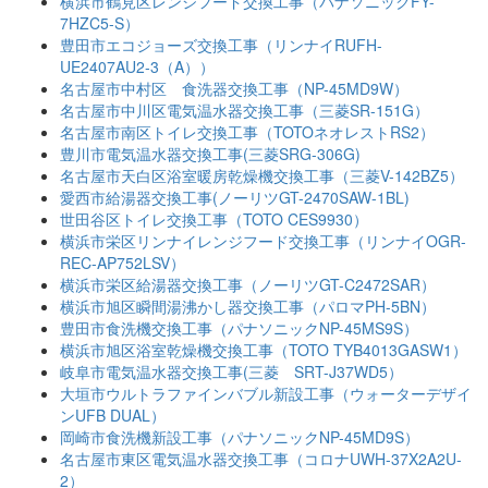
横浜市鶴見区レンジフード交換工事（パナソニックFY-
7HZC5-S）
豊田市エコジョーズ交換工事（リンナイRUFH-
UE2407AU2-3（A））
名古屋市中村区 食洗器交換工事（NP-45MD9W）
名古屋市中川区電気温水器交換工事（三菱SR-151G）
名古屋市南区トイレ交換工事（TOTOネオレストRS2）
豊川市電気温水器交換工事(三菱SRG-306G)
名古屋市天白区浴室暖房乾燥機交換工事（三菱V-142BZ5）
愛西市給湯器交換工事(ノーリツGT-2470SAW-1BL)
世田谷区トイレ交換工事（TOTO CES9930）
横浜市栄区リンナイレンジフード交換工事（リンナイOGR-
REC-AP752LSV）
横浜市栄区給湯器交換工事（ノーリツGT-C2472SAR）
横浜市旭区瞬間湯沸かし器交換工事（パロマPH-5BN）
豊田市食洗機交換工事（パナソニックNP-45MS9S）
横浜市旭区浴室乾燥機交換工事（TOTO TYB4013GASW1）
岐阜市電気温水器交換工事(三菱 SRT-J37WD5）
大垣市ウルトラファインバブル新設工事（ウォーターデザイ
ンUFB DUAL）
岡崎市食洗機新設工事（パナソニックNP-45MD9S）
名古屋市東区電気温水器交換工事（コロナUWH-37X2A2U-
2）