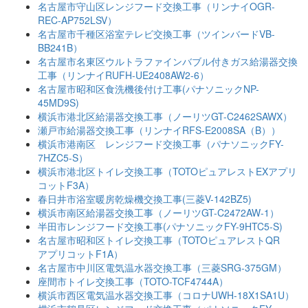
名古屋市守山区レンジフード交換工事（リンナイOGR-
REC-AP752LSV）
名古屋市千種区浴室テレビ交換工事（ツインバードVB-
BB241B）
名古屋市名東区ウルトラファインバブル付きガス給湯器交換
工事（リンナイRUFH-UE2408AW2-6）
名古屋市昭和区食洗機後付け工事(パナソニックNP-
45MD9S)
横浜市港北区給湯器交換工事（ノーリツGT-C2462SAWX）
瀬戸市給湯器交換工事（リンナイRFS-E2008SA（B））
横浜市港南区 レンジフード交換工事（パナソニックFY-
7HZC5-S）
横浜市港北区トイレ交換工事（TOTOピュアレストEXアプリ
コットF3A）
春日井市浴室暖房乾燥機交換工事(三菱V-142BZ5)
横浜市南区給湯器交換工事（ノーリツGT-C2472AW-1）
半田市レンジフード交換工事(パナソニックFY-9HTC5-S)
名古屋市昭和区トイレ交換工事（TOTOピュアレストQR
アプリコットF1A）
名古屋市中川区電気温水器交換工事（三菱SRG-375GM）
座間市トイレ交換工事（TOTO-TCF4744A）
横浜市西区電気温水器交換工事（コロナUWH-18X1SA1U）