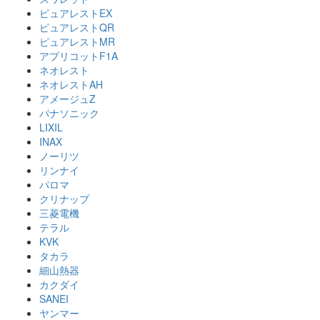
ピュアレストEX
ピュアレストQR
ピュアレストMR
アプリコットF1A
ネオレスト
ネオレストAH
アメージュZ
パナソニック
LIXIL
INAX
ノーリツ
リンナイ
パロマ
クリナップ
三菱電機
テラル
KVK
タカラ
細山熱器
カクダイ
SANEI
ヤンマー