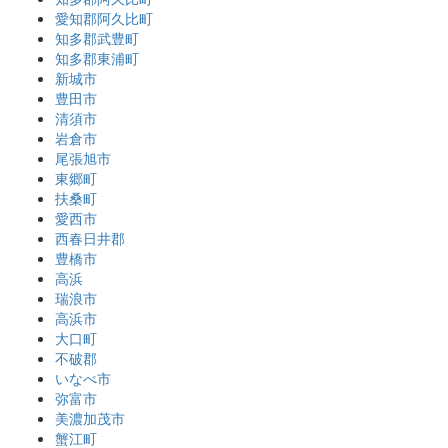
愛知郡阿久比町
知多郡武豊町
知多郡東浦町
新城市
豊田市
清須市
岩倉市
尾張旭市
東郷町
扶桑町
愛西市
西春日井郡
豊橋市
高浜
瑞浪市
高浜市
大口町
不破郡
いなべ市
弥富市
美濃加茂市
蟹江町