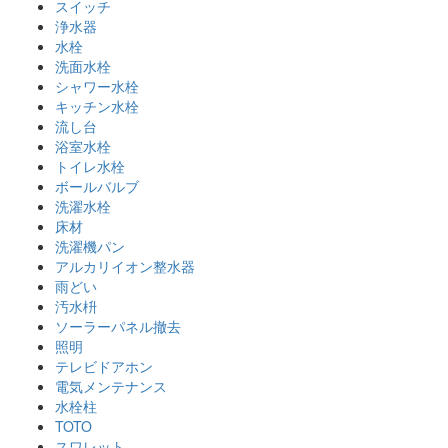
スイッチ
浄水器
水栓
洗面水栓
シャワー水栓
キッチン水栓
流し台
浴室水栓
トイレ水栓
ボールバルブ
洗濯水栓
床材
洗濯機パン
アルカリイオン整水器
雨どい
汚水枡
ソーラーパネル撤去
照明
テレビドアホン
電気メンテナンス
水栓柱
TOTO
スワレット