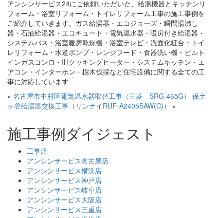
アンシンサービス24にご依頼いただいた、給湯機器とキッチンリ
フォーム・浴室リフォーム・トイレリフォーム工事の施工事例を
ご紹介していきます。ガス給湯器・エコジョーズ・瞬間湯沸し
器・石油給湯器・エコキュート・電気温水器・暖房付き給湯器・
システムバス・浴室暖房乾燥機・浴室テレビ・洗面化粧台・トイ
レリフォーム・水道ポンプ・レンジフード・食器洗い機・ビルト
インガスコンロ・IHクッキングヒーター・システムキッチン・エ
アコン・インターホン・樹木伐採など住宅設備に関する全ての工
事に対応しています
«
名古屋市中村区電気温水器取替工事（三菱 SRG-465G）
保土
ヶ谷給湯器交換工事（リンナイRUF-A2405SAW(C)）
»
施工事例ダイジェスト
工事店
アンシンサービス名古屋店
アンシンサービス横浜店
アンシンサービス神戸店
アンシンサービス岐阜店
アンシンサービス大阪店
アンシンサービス三重店