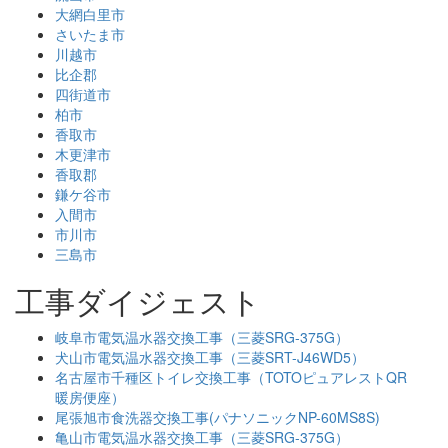
大網白里市
さいたま市
川越市
比企郡
四街道市
柏市
香取市
木更津市
香取郡
鎌ケ谷市
入間市
市川市
三島市
工事ダイジェスト
岐阜市電気温水器交換工事（三菱SRG-375G）
犬山市電気温水器交換工事（三菱SRT-J46WD5）
名古屋市千種区トイレ交換工事（TOTOピュアレストQR
暖房便座）
尾張旭市食洗器交換工事(パナソニックNP-60MS8S)
亀山市電気温水器交換工事（三菱SRG-375G）