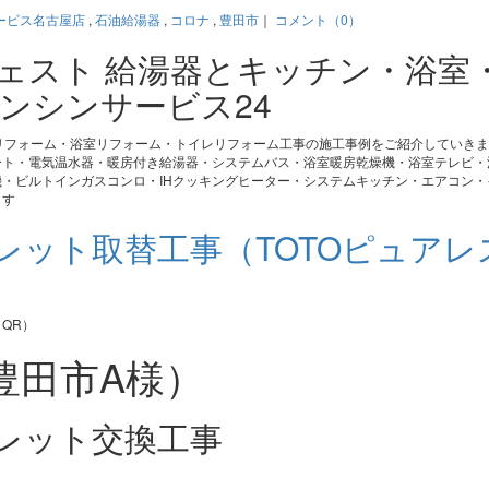
ービス名古屋店
,
石油給湯器
,
コロナ
,
豊田市
｜
コメント（0）
ジェスト 給湯器とキッチン・浴室
ンシンサービス24
リフォーム・浴室リフォーム・トイレリフォーム工事の施工事例をご紹介していき
ート・電気温水器・暖房付き給湯器・システムバス・浴室暖房乾燥機・浴室テレビ・
・ビルトインガスコンロ・IHクッキングヒーター・システムキッチン・エアコン・
ます
レット取替工事（TOTOピュアレ
豊田市A様）
レット交換工事