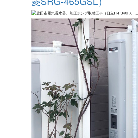
菱SRG-465GSL）