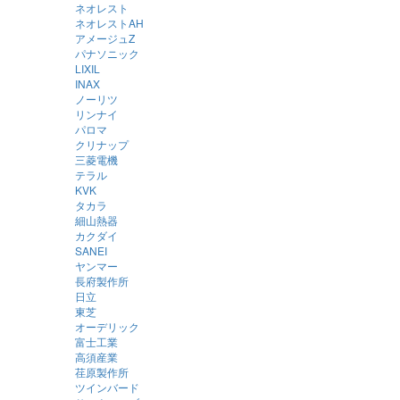
ネオレスト
ネオレストAH
アメージュZ
パナソニック
LIXIL
INAX
ノーリツ
リンナイ
パロマ
クリナップ
三菱電機
テラル
KVK
タカラ
細山熱器
カクダイ
SANEI
ヤンマー
長府製作所
日立
東芝
オーデリック
富士工業
高須産業
荏原製作所
ツインバード