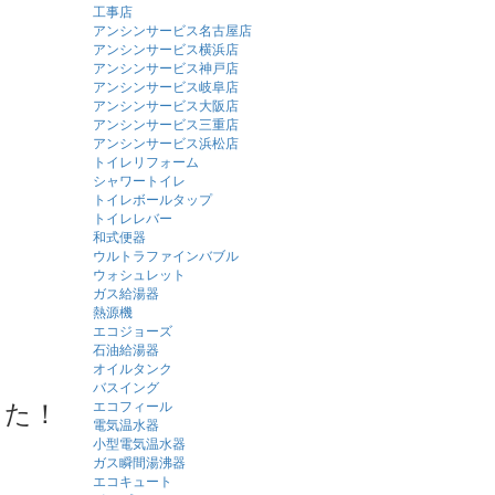
工事店
アンシンサービス名古屋店
アンシンサービス横浜店
アンシンサービス神戸店
アンシンサービス岐阜店
アンシンサービス大阪店
アンシンサービス三重店
アンシンサービス浜松店
トイレリフォーム
シャワートイレ
トイレボールタップ
トイレレバー
和式便器
ウルトラファインバブル
ウォシュレット
ガス給湯器
熱源機
エコジョーズ
石油給湯器
オイルタンク
バスイング
した！
エコフィール
電気温水器
小型電気温水器
ガス瞬間湯沸器
エコキュート