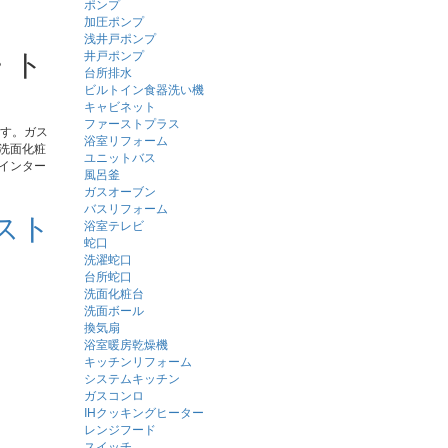
ポンプ
加圧ポンプ
浅井戸ポンプ
・ト
井戸ポンプ
台所排水
ビルトイン食器洗い機
キャビネット
ファーストプラス
ます。ガス
浴室リフォーム
洗面化粧
ユニットバス
インター
風呂釜
ガスオーブン
バスリフォーム
スト
浴室テレビ
蛇口
洗濯蛇口
台所蛇口
洗面化粧台
洗面ボール
換気扇
浴室暖房乾燥機
キッチンリフォーム
システムキッチン
ガスコンロ
IHクッキングヒーター
レンジフード
スイッチ