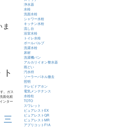
浄水器
水栓
洗面水栓
シャワー水栓
いま
キッチン水栓
流し台
浴室水栓
トイレ水栓
ボールバルブ
洗濯水栓
床材
洗濯機パン
アルカリイオン整水器
雨どい
・ト
汚水枡
ソーラーパネル撤去
照明
テレビドアホン
電気メンテナンス
ます。ガス
水栓柱
洗面化粧
TOTO
インター
スワレット
ピュアレストEX
ピュアレストQR
 三
ピュアレストMR
アプリコットF1A