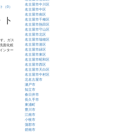
名古屋市中川区
ト（0）
名古屋市中区
名古屋市南区
・ト
名古屋市千種区
名古屋市熱田区
名古屋市守山区
名古屋市北区
名古屋市瑞穂区
ます。ガス
名古屋市港区
洗面化粧
名古屋市緑区
インター
名古屋市東区
名古屋市昭和区
名古屋市西区
名古屋市天白区
名古屋市中村区
北名古屋市
瀬戸市
知立市
春日井市
長久手市
東浦町
豊川市
江南市
小牧市
蒲郡市
碧南市