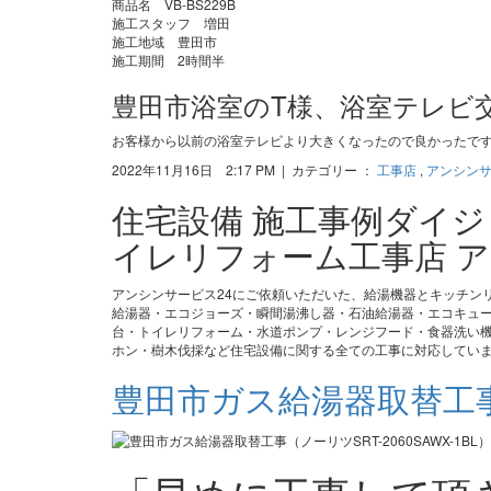
商品名 VB-BS229B
施工スタッフ 増田
施工地域 豊田市
施工期間 2時間半
豊田市浴室のT様、浴室テレビ
お客様から以前の浴室テレビより大きくなったので良かったで
2022年11月16日 2:17 PM | カテゴリー ：
工事店
,
アンシン
住宅設備 施工事例ダイ
イレリフォーム工事店 ア
アンシンサービス24にご依頼いただいた、給湯機器とキッチン
給湯器・エコジョーズ・瞬間湯沸し器・石油給湯器・エコキュ
台・トイレリフォーム・水道ポンプ・レンジフード・食器洗い機
ホン・樹木伐採など住宅設備に関する全ての工事に対応してい
豊田市ガス給湯器取替工事（ノ