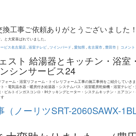
交換工事ご依頼ありがとうございました
す。と大変喜ばれていました。
サービス名古屋店
,
浴室テレビ
,
ツインバード
,
愛知県
,
名古屋市
,
豊田市
｜
コメント
ジェスト 給湯器とキッチン・浴室
ンシンサービス24
リフォーム・浴室リフォーム・トイレリフォーム工事の施工事例をご紹介していき
ート・電気温水器・暖房付き給湯器・システムバス・浴室暖房乾燥機・浴室テレビ・
・ビルトインガスコンロ・IHクッキングヒーター・システムキッチン・エアコン・
ます
ーリツSRT-2060SAWX-1B