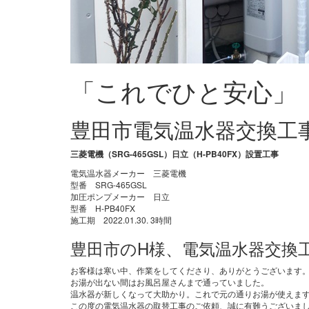
「これでひと安心」
豊田市電気温水器交換工
三菱電機（SRG-465GSL）日立（H-PB40FX）設置工事
電気温水器メーカー 三菱電機
型番 SRG-465GSL
加圧ポンプメーカー 日立
型番 H-PB40FX
施工期 2022.01.30. 3時間
豊田市のH様、電気温水器交換
お客様は寒い中、作業をしてくださり、ありがとうございます
お湯が出ない間はお風呂屋さんまで通っていました。
温水器が新しくなって大助かり。これで元の通りお湯が使えま
この度の電気温水器の取替工事のご依頼、誠に有難うございま