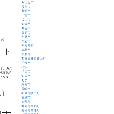
みよし市
常滑市
豊明市
一宮市
犬山市
！
海津市
刈谷市
田原市
西尾市
（0）
大府市
南知多町
・ト
津島市
知多郡
西春日井郡豊山町
日進市
稲沢市
ます。ガス
半田市
洗面化粧
知多市
インター
あま市
東海市
岡崎市
L）
羽島郡岐南町
安城市
海部郡
愛知郡東郷町
海部郡蟹江町