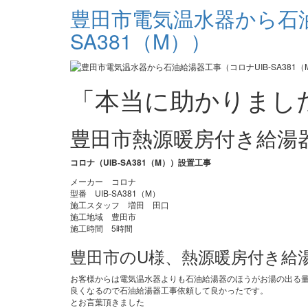
豊田市電気温水器から石油
SA381（M））
「本当に助かりまし
豊田市熱源暖房付き給湯
コロナ（UIB-SA381（M））設置工事
メーカー コロナ
型番 UIB-SA381（M）
施工スタッフ 増田 田口
施工地域 豊田市
施工時間 5時間
豊田市のU様、熱源暖房付き給
お客様からは電気温水器よりも石油給湯器のほうがお湯の出る
良くなるので石油給湯器工事依頼して良かったです。
とお言葉頂きました