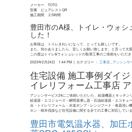
メーカー TOTO
型番 ピュアレストQR
施工期間 2.5時間
豊田市のA様、トイレ・ウォシ
した！
お客様は、トイレきれいになって、とっても嬉しいです。
また、何かありましたら、宜しくお願い致します。と言って大
この度はトイレ&ウォシュレットの取替工事のご依頼をいただき
2023年2月24日 1:44 PM | カテゴリー ：
工事店
,
アンシンサ
住宅設備 施工事例ダイ
イレリフォーム工事店 ア
アンシンサービス24にご依頼いただいた、給湯機器とキッチン
給湯器・エコジョーズ・瞬間湯沸し器・石油給湯器・エコキュ
台・トイレリフォーム・水道ポンプ・レンジフード・食器洗い機
ホン・樹木伐採など住宅設備に関する全ての工事に対応してい
豊田市電気温水器、加圧ポ