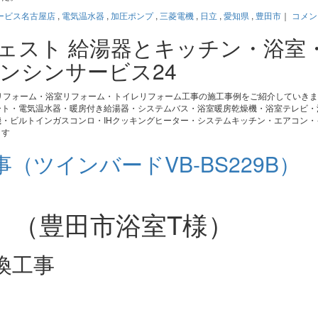
ービス名古屋店
,
電気温水器
,
加圧ポンプ
,
三菱電機
,
日立
,
愛知県
,
豊田市
｜
コメン
ジェスト 給湯器とキッチン・浴室
ンシンサービス24
リフォーム・浴室リフォーム・トイレリフォーム工事の施工事例をご紹介していき
ート・電気温水器・暖房付き給湯器・システムバス・浴室暖房乾燥機・浴室テレビ・
・ビルトインガスコンロ・IHクッキングヒーター・システムキッチン・エアコン・
ます
ツインバードVB-BS229B）
」（豊田市浴室T様）
換工事