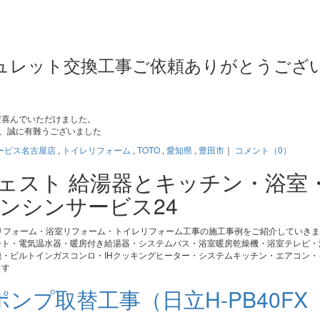
ュレット交換工事ご依頼ありがとうござ
変喜んでいただけました。
、誠に有難うございました
ービス名古屋店
,
トイレリフォーム
,
TOTO
,
愛知県
,
豊田市
｜
コメント（0）
ジェスト 給湯器とキッチン・浴室
ンシンサービス24
リフォーム・浴室リフォーム・トイレリフォーム工事の施工事例をご紹介していき
ート・電気温水器・暖房付き給湯器・システムバス・浴室暖房乾燥機・浴室テレビ・
・ビルトインガスコンロ・IHクッキングヒーター・システムキッチン・エアコン・
ます
ンプ取替工事（日立H-PB40FX