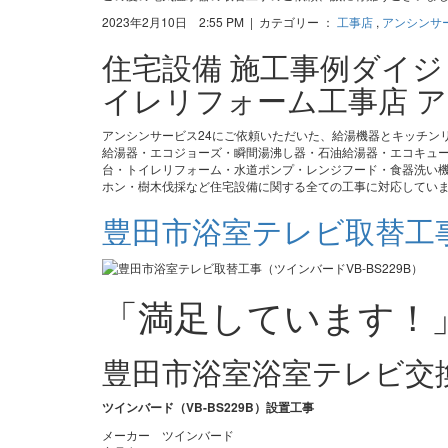
2023年2月10日 2:55 PM | カテゴリー ：
工事店
,
アンシンサ
住宅設備 施工事例ダイ
イレリフォーム工事店 ア
アンシンサービス24にご依頼いただいた、給湯機器とキッチン
給湯器・エコジョーズ・瞬間湯沸し器・石油給湯器・エコキュ
台・トイレリフォーム・水道ポンプ・レンジフード・食器洗い機
ホン・樹木伐採など住宅設備に関する全ての工事に対応してい
豊田市浴室テレビ取替工事（
「満足しています！
豊田市浴室浴室テレビ交
ツインバード（VB-BS229B）設置工事
メーカー ツインバード