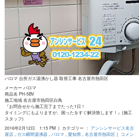
パロマ 台所ガス湯沸かし器 取替工事 名古屋市熱田区
メーカー パロマ
商品名 PH-5BV
施工地域 名古屋市熱田区白鳥
『お問合せから施工完了までたった1日！
タイミングにもよりますが、困ったをすぐ解決致します！』(施工
スタッフ)
2016年2月12日 1:15 PM | カテゴリー ：
アンシンサービス名古
屋店
,
ガス瞬間湯沸器
,
パロマ
,
愛知県
,
名古屋市熱田区
｜
コメン