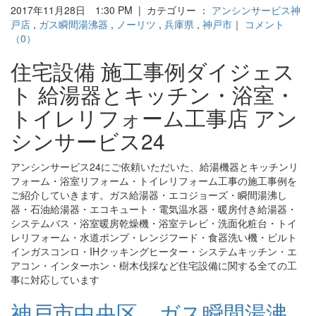
2017年11月28日 1:30 PM | カテゴリー ：
アンシンサービス神
戸店
,
ガス瞬間湯沸器
,
ノーリツ
,
兵庫県
,
神戸市
｜
コメント
（0）
住宅設備 施工事例ダイジェス
ト 給湯器とキッチン・浴室・
トイレリフォーム工事店 アン
シンサービス24
アンシンサービス24にご依頼いただいた、給湯機器とキッチンリ
フォーム・浴室リフォーム・トイレリフォーム工事の施工事例を
ご紹介していきます。ガス給湯器・エコジョーズ・瞬間湯沸し
器・石油給湯器・エコキュート・電気温水器・暖房付き給湯器・
システムバス・浴室暖房乾燥機・浴室テレビ・洗面化粧台・トイ
レリフォーム・水道ポンプ・レンジフード・食器洗い機・ビルト
インガスコンロ・IHクッキングヒーター・システムキッチン・エ
アコン・インターホン・樹木伐採など住宅設備に関する全ての工
事に対応しています
神戸市中央区 ガス瞬間湯沸