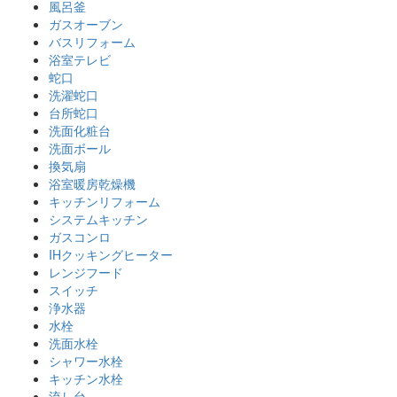
風呂釜
ガスオーブン
バスリフォーム
浴室テレビ
蛇口
洗濯蛇口
台所蛇口
洗面化粧台
洗面ボール
換気扇
浴室暖房乾燥機
キッチンリフォーム
システムキッチン
ガスコンロ
IHクッキングヒーター
レンジフード
スイッチ
浄水器
水栓
洗面水栓
シャワー水栓
キッチン水栓
流し台