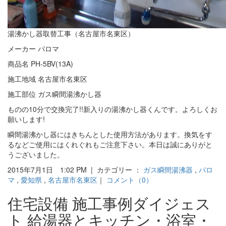
湯沸かし器取替工事（名古屋市名東区）
メーカー パロマ
商品名 PH-5BV(13A)
施工地域 名古屋市名東区
施工部位 ガス瞬間湯沸かし器
ものの10分で交換完了!!新入りの湯沸かし器くんです。よろしくお
願いします!
瞬間湯沸かし器にはきちんとした使用方法があります。換気をす
るなどご使用にはくれぐれもご注意下さい。本日は誠にありがと
うございました。
2015年7月1日 1:02 PM | カテゴリー ：
ガス瞬間湯沸器
,
パロ
マ
,
愛知県
,
名古屋市名東区
｜
コメント（0）
住宅設備 施工事例ダイジェス
ト 給湯器とキッチン・浴室・