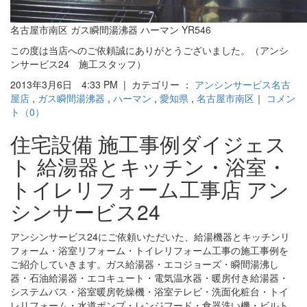
名古屋市南区 ガス瞬間湯沸器 ハーマン YR546
この度は当店へのご依頼誠にありがとうございました。（アンシ
ンサービス24 施工スタッフ）
2013年3月6日 4:33 PM | カテゴリー ：
アンシンサービス名古
屋店
,
ガス瞬間湯沸器
,
ハーマン
,
愛知県
,
名古屋市南区
｜
コメン
ト（0）
住宅設備 施工事例ダイジェス
ト 給湯器とキッチン・浴室・
トイレリフォーム工事店 アン
シンサービス24
アンシンサービス24にご依頼いただいた、給湯機器とキッチンリ
フォーム・浴室リフォーム・トイレリフォーム工事の施工事例を
ご紹介していきます。ガス給湯器・エコジョーズ・瞬間湯沸し
器・石油給湯器・エコキュート・電気温水器・暖房付き給湯器・
システムバス・浴室暖房乾燥機・浴室テレビ・洗面化粧台・トイ
レリフォーム・水道ポンプ・レンジフード・食器洗い機・ビルト