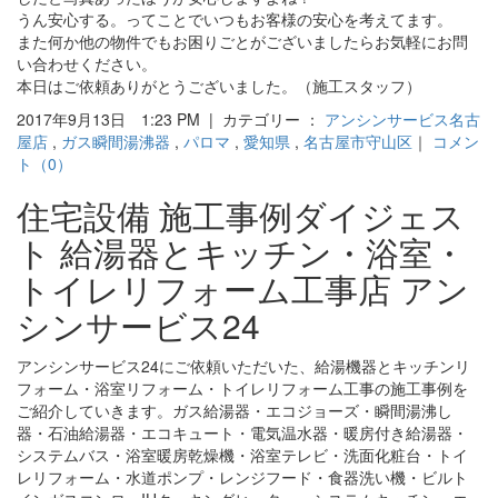
うん安心する。ってことでいつもお客様の安心を考えてます。
また何か他の物件でもお困りごとがございましたらお気軽にお問
い合わせください。
本日はご依頼ありがとうございました。（施工スタッフ）
2017年9月13日 1:23 PM | カテゴリー ：
アンシンサービス名古
屋店
,
ガス瞬間湯沸器
,
パロマ
,
愛知県
,
名古屋市守山区
｜
コメン
ト（0）
住宅設備 施工事例ダイジェス
ト 給湯器とキッチン・浴室・
トイレリフォーム工事店 アン
シンサービス24
アンシンサービス24にご依頼いただいた、給湯機器とキッチンリ
フォーム・浴室リフォーム・トイレリフォーム工事の施工事例を
ご紹介していきます。ガス給湯器・エコジョーズ・瞬間湯沸し
器・石油給湯器・エコキュート・電気温水器・暖房付き給湯器・
システムバス・浴室暖房乾燥機・浴室テレビ・洗面化粧台・トイ
レリフォーム・水道ポンプ・レンジフード・食器洗い機・ビルト