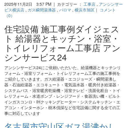
2025年11月2日 3:57 PM | カテゴリー ：
工事店
,
アンシンサー
ビス横浜店
,
ガス瞬間湯沸器
,
パロマ
,
横浜市旭区
｜
コメント
（0）
住宅設備 施工事例ダイジェス
ト 給湯器とキッチン・浴室・
トイレリフォーム工事店 アン
シンサービス24
アンシンサービス24にご依頼いただいた、給湯機器とキッチンリ
フォーム・浴室リフォーム・トイレリフォーム工事の施工事例を
ご紹介していきます。ガス給湯器・エコジョーズ・瞬間湯沸し
器・石油給湯器・エコキュート・電気温水器・暖房付き給湯器・
システムバス・浴室暖房乾燥機・浴室テレビ・洗面化粧台・トイ
レリフォーム・水道ポンプ・レンジフード・食器洗い機・ビルト
インガスコンロ・IHクッキングヒーター・システムキッチン・エ
アコン・インターホン・樹木伐採など住宅設備に関する全ての工
事に対応しています
名古屋市守山区ガス湯沸かし