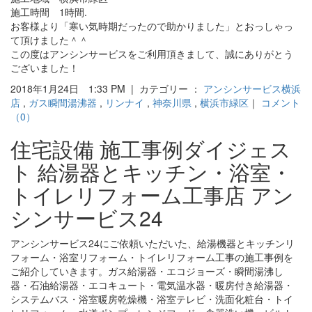
施工時間 1時間.
お客様より「寒い気時期だったので助かりました」とおっしゃっ
て頂けました＾＾
この度はアンシンサービスをご利用頂きまして、誠にありがとう
ございました！
2018年1月24日 1:33 PM | カテゴリー ：
アンシンサービス横浜
店
,
ガス瞬間湯沸器
,
リンナイ
,
神奈川県
,
横浜市緑区
｜
コメント
（0）
住宅設備 施工事例ダイジェス
ト 給湯器とキッチン・浴室・
トイレリフォーム工事店 アン
シンサービス24
アンシンサービス24にご依頼いただいた、給湯機器とキッチンリ
フォーム・浴室リフォーム・トイレリフォーム工事の施工事例を
ご紹介していきます。ガス給湯器・エコジョーズ・瞬間湯沸し
器・石油給湯器・エコキュート・電気温水器・暖房付き給湯器・
システムバス・浴室暖房乾燥機・浴室テレビ・洗面化粧台・トイ