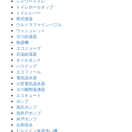
シャワートイレ
トイレボールタップ
トイレレバー
和式便器
ウルトラファインバブル
ウォシュレット
ガス給湯器
熱源機
エコジョーズ
石油給湯器
オイルタンク
バスイング
エコフィール
電気温水器
小型電気温水器
ガス瞬間湯沸器
エコキュート
ポンプ
加圧ポンプ
浅井戸ポンプ
井戸ポンプ
台所排水
ビルトイン食器洗い機