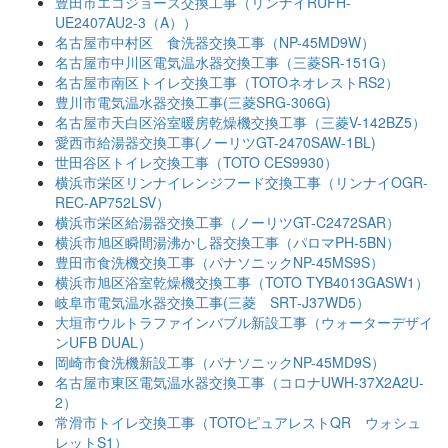
豊田市エコジョーズ交換工事（リンナイRUFH-
UE2407AU2-3（A））
名古屋市中村区 食洗器交換工事（NP-45MD9W）
名古屋市中川区電気温水器交換工事（三菱SR-151G）
名古屋市南区トイレ交換工事（TOTOネオレストRS2）
豊川市電気温水器交換工事(三菱SRG-306G)
名古屋市天白区浴室暖房乾燥機交換工事（三菱V-142BZ5）
愛西市給湯器交換工事(ノーリツGT-2470SAW-1BL)
世田谷区トイレ交換工事（TOTO CES9930）
横浜市栄区リンナイレンジフード交換工事（リンナイOGR-
REC-AP752LSV）
横浜市栄区給湯器交換工事（ノーリツGT-C2472SAR）
横浜市旭区瞬間湯沸かし器交換工事（パロマPH-5BN）
豊田市食洗機交換工事（パナソニックNP-45MS9S）
横浜市旭区浴室乾燥機交換工事（TOTO TYB4013GASW1）
岐阜市電気温水器交換工事(三菱 SRT-J37WD5）
大垣市ウルトラファインバブル新設工事（ウォーターデザイ
ンUFB DUAL）
岡崎市食洗機新設工事（パナソニックNP-45MD9S）
名古屋市東区電気温水器交換工事（コロナUWH-37X2A2U-
2）
常滑市トイレ交換工事（TOTOピュアレストQR ウォシュ
レットS1）