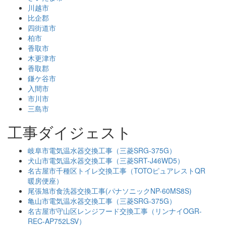
川越市
比企郡
四街道市
柏市
香取市
木更津市
香取郡
鎌ケ谷市
入間市
市川市
三島市
工事ダイジェスト
岐阜市電気温水器交換工事（三菱SRG-375G）
犬山市電気温水器交換工事（三菱SRT-J46WD5）
名古屋市千種区トイレ交換工事（TOTOピュアレストQR
暖房便座）
尾張旭市食洗器交換工事(パナソニックNP-60MS8S)
亀山市電気温水器交換工事（三菱SRG-375G）
名古屋市守山区レンジフード交換工事（リンナイOGR-
REC-AP752LSV）