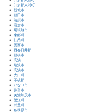
知多郡東浦町
新城市
豊田市
清須市
岩倉市
尾張旭市
東郷町
扶桑町
愛西市
西春日井郡
豊橋市
高浜
瑞浪市
高浜市
大口町
不破郡
いなべ市
弥富市
美濃加茂市
蟹江町
武豊町
各務原市