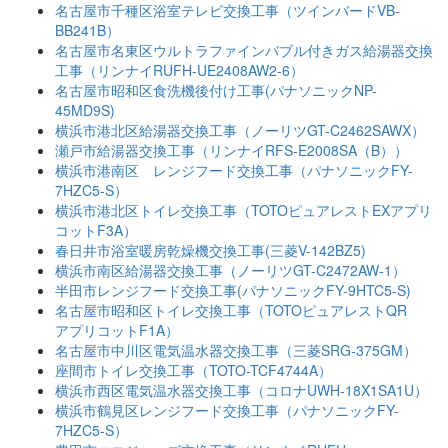
名古屋市千種区浴室テレビ交換工事（ツインバードVB-
BB241B）
名古屋市名東区ウルトラファインバブル付きガス給湯器交換
工事（リンナイRUFH-UE2408AW2-6）
名古屋市昭和区食洗機後付け工事(パナソニックNP-
45MD9S)
横浜市港北区給湯器交換工事（ノーリツGT-C2462SAWX）
瀬戸市給湯器交換工事（リンナイRFS-E2008SA（B））
横浜市港南区 レンジフード交換工事（パナソニックFY-
7HZC5-S）
横浜市港北区トイレ交換工事（TOTOピュアレストEXアプリ
コットF3A）
春日井市浴室暖房乾燥機交換工事(三菱V-142BZ5)
横浜市南区給湯器交換工事（ノーリツGT-C2472AW-1）
半田市レンジフード交換工事(パナソニックFY-9HTC5-S)
名古屋市昭和区トイレ交換工事（TOTOピュアレストQR
アプリコットF1A）
名古屋市中川区電気温水器交換工事（三菱SRG-375GM）
座間市トイレ交換工事（TOTO-TCF4744A）
横浜市西区電気温水器交換工事（コロナUWH-18X1SA1U）
横浜市鶴見区レンジフード交換工事（パナソニックFY-
7HZC5-S）