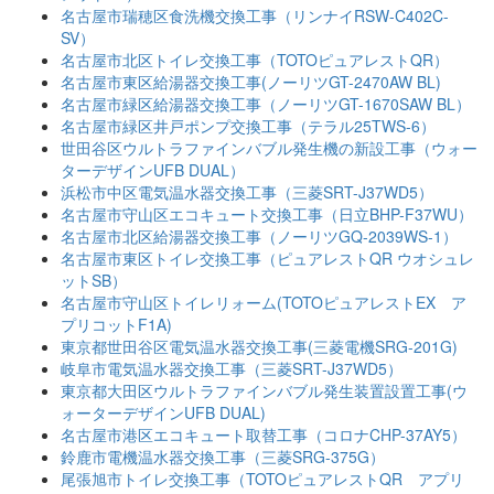
名古屋市瑞穂区食洗機交換工事（リンナイRSW-C402C-
SV）
名古屋市北区トイレ交換工事（TOTOピュアレストQR）
名古屋市東区給湯器交換工事(ノーリツGT-2470AW BL)
名古屋市緑区給湯器交換工事（ノーリツGT-1670SAW BL）
名古屋市緑区井戸ポンプ交換工事（テラル25TWS-6）
世田谷区ウルトラファインバブル発生機の新設工事（ウォー
ターデザインUFB DUAL）
浜松市中区電気温水器交換工事（三菱SRT-J37WD5）
名古屋市守山区エコキュート交換工事（日立BHP-F37WU）
名古屋市北区給湯器交換工事（ノーリツGQ-2039WS-1）
名古屋市東区トイレ交換工事（ピュアレストQR ウオシュレ
ットSB）
名古屋市守山区トイレリォーム(TOTOピュアレストEX ア
プリコットF1A)
東京都世田谷区電気温水器交換工事(三菱電機SRG-201G)
岐阜市電気温水器交換工事（三菱SRT-J37WD5）
東京都大田区ウルトラファインバブル発生装置設置工事(ウ
ォーターデザインUFB DUAL)
名古屋市港区エコキュート取替工事（コロナCHP-37AY5）
鈴鹿市電機温水器交換工事（三菱SRG-375G）
尾張旭市トイレ交換工事（TOTOピュアレストQR アプリ