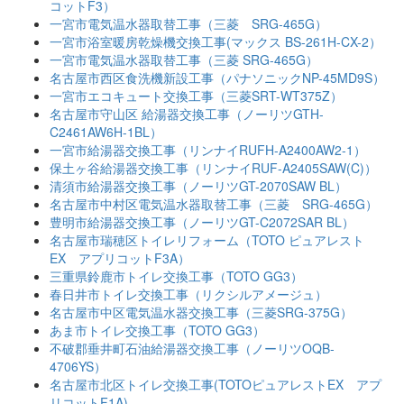
コットF3）
一宮市電気温水器取替工事（三菱 SRG-465G）
一宮市浴室暖房乾燥機交換工事(マックス BS-261H-CX-2）
一宮市電気温水器取替工事（三菱 SRG-465G）
名古屋市西区食洗機新設工事（パナソニックNP-45MD9S）
一宮市エコキュート交換工事（三菱SRT-WT375Z）
名古屋市守山区 給湯器交換工事（ノーリツGTH-
C2461AW6H-1BL）
一宮市給湯器交換工事（リンナイRUFH-A2400AW2-1）
保土ヶ谷給湯器交換工事（リンナイRUF-A2405SAW(C)）
清須市給湯器交換工事（ノーリツGT-2070SAW BL）
名古屋市中村区電気温水器取替工事（三菱 SRG-465G）
豊明市給湯器交換工事（ノーリツGT-C2072SAR BL）
名古屋市瑞穂区トイレリフォーム（TOTO ピュアレスト
EX アプリコットF3A）
三重県鈴鹿市トイレ交換工事（TOTO GG3）
春日井市トイレ交換工事（リクシルアメージュ）
名古屋市中区電気温水器交換工事（三菱SRG-375G）
あま市トイレ交換工事（TOTO GG3）
不破郡垂井町石油給湯器交換工事（ノーリツOQB-
4706YS）
名古屋市北区トイレ交換工事(TOTOピュアレストEX アプ
リコットF1A)