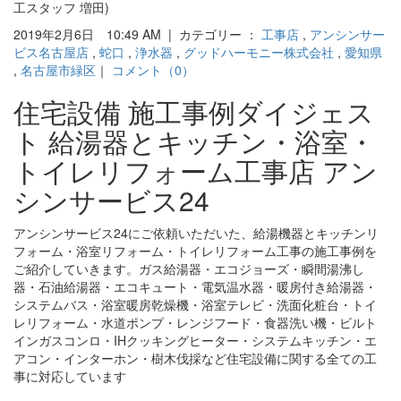
工スタッフ 増田)
2019年2月6日 10:49 AM | カテゴリー ：
工事店
,
アンシンサー
ビス名古屋店
,
蛇口
,
浄水器
,
グッドハーモニー株式会社
,
愛知県
,
名古屋市緑区
｜
コメント（0）
住宅設備 施工事例ダイジェス
ト 給湯器とキッチン・浴室・
トイレリフォーム工事店 アン
シンサービス24
アンシンサービス24にご依頼いただいた、給湯機器とキッチンリ
フォーム・浴室リフォーム・トイレリフォーム工事の施工事例を
ご紹介していきます。ガス給湯器・エコジョーズ・瞬間湯沸し
器・石油給湯器・エコキュート・電気温水器・暖房付き給湯器・
システムバス・浴室暖房乾燥機・浴室テレビ・洗面化粧台・トイ
レリフォーム・水道ポンプ・レンジフード・食器洗い機・ビルト
インガスコンロ・IHクッキングヒーター・システムキッチン・エ
アコン・インターホン・樹木伐採など住宅設備に関する全ての工
事に対応しています