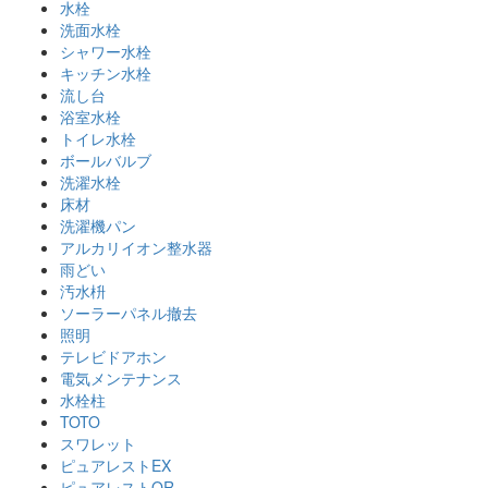
水栓
洗面水栓
シャワー水栓
キッチン水栓
流し台
浴室水栓
トイレ水栓
ボールバルブ
洗濯水栓
床材
洗濯機パン
アルカリイオン整水器
雨どい
汚水枡
ソーラーパネル撤去
照明
テレビドアホン
電気メンテナンス
水栓柱
TOTO
スワレット
ピュアレストEX
ピュアレストQR