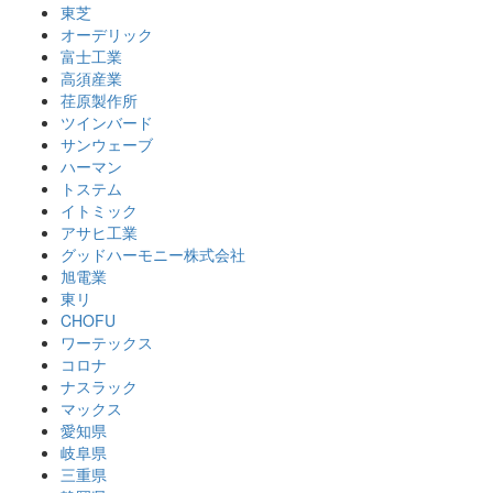
東芝
オーデリック
富士工業
高須産業
荏原製作所
ツインバード
サンウェーブ
ハーマン
トステム
イトミック
アサヒ工業
グッドハーモニー株式会社
旭電業
東リ
CHOFU
ワーテックス
コロナ
ナスラック
マックス
愛知県
岐阜県
三重県