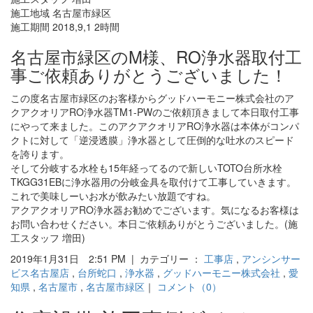
施工地域 名古屋市緑区
施工期間 2018,9,1 2時間
名古屋市緑区のM様、RO浄水器取付工
事ご依頼ありがとうございました！
この度名古屋市緑区のお客様からグッドハーモニー株式会社のア
クアクオリアRO浄水器TM1-PWのご依頼頂きまして本日取付工事
にやって来ました。このアクアクオリアRO浄水器は本体がコンパ
クトに対して「逆浸透膜」浄水器として圧倒的な吐水のスピード
を誇ります。
そして分岐する水栓も15年経ってるので新しいTOTO台所水栓
TKGG31EBに浄水器用の分岐金具を取付けて工事していきます。
これで美味しーいお水が飲みたい放題ですね。
アクアクオリアRO浄水器お勧めでございます。気になるお客様は
お問い合わせください。本日ご依頼ありがとうございました。(施
工スタッフ 増田)
2019年1月31日 2:51 PM | カテゴリー ：
工事店
,
アンシンサー
ビス名古屋店
,
台所蛇口
,
浄水器
,
グッドハーモニー株式会社
,
愛
知県
,
名古屋市
,
名古屋市緑区
｜
コメント（0）