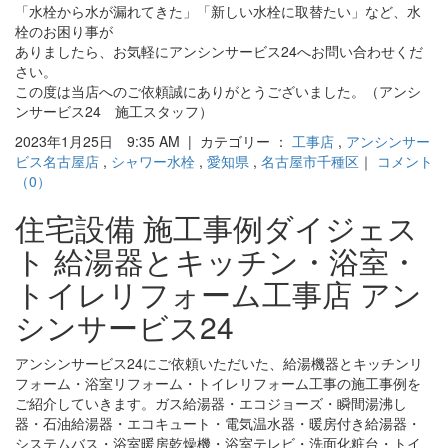
「水栓から水が漏れてきた」「新しい水栓に取替たい」など、水
栓のお困り事が
ありましたら、お気軽にアンシンサービス24へお問い合わせくだ
さい。
この度は当店へのご依頼誠にありがとうございました。（アンシ
ンサービス24 施工スタッフ）
2023年1月25日 9:35 AM | カテゴリー ：
工事店
,
アンシンサー
ビス名古屋店
,
シャワー水栓
,
愛知県
,
名古屋市千種区
｜
コメント
（0）
住宅設備 施工事例ダイジェス
ト 給湯器とキッチン・浴室・
トイレリフォーム工事店 アン
シンサービス24
アンシンサービス24にご依頼いただいた、給湯機器とキッチンリ
フォーム・浴室リフォーム・トイレリフォーム工事の施工事例を
ご紹介していきます。ガス給湯器・エコジョーズ・瞬間湯沸し
器・石油給湯器・エコキュート・電気温水器・暖房付き給湯器・
システムバス・浴室暖房乾燥機・浴室テレビ・洗面化粧台・トイ