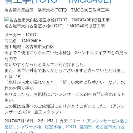
名古屋市天白区 浴室水栓(TOTO TMGG40E)取替工事
名古屋市天白区浴室水栓(TOTO TMGG40E)取替工事
メーカー：TOTO
商品名：TMGG40E
施工地域：名古屋市天白区
今までご使用になられていた水栓は、2ハンドルタイプのものだっ
たので、
使いやすくなったと喜んでいただけました。
また、素早い対応でありがとうございますと言っていただけまし
た(#^.^#)
「水栓から水が漏れてきた」「新しい水栓に取替たい」など、水
栓のお困り事が
ありましたら、お気軽にアンシンサービス24へお問い合わせくだ
さい。
この度は当店へのご依頼誠にありがとうございました。（アンシ
ンサービス24 施工スタッフ）
2017年7月18日 2:51 PM | カテゴリー ：
アンシンサービス名古
屋店
,
シャワー水栓
,
浴室水栓
,
TOTO
,
愛知県
,
名古屋市天白区
｜
コメント（0）