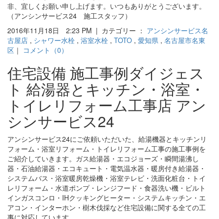
非、宜しくお願い申し上げます。いつもありがとうございます。
（アンシンサービス24 施工スタッフ）
2016年11月18日 2:23 PM | カテゴリー ：
アンシンサービス名
古屋店
,
シャワー水栓
,
浴室水栓
,
TOTO
,
愛知県
,
名古屋市名東
区
｜
コメント（0）
住宅設備 施工事例ダイジェス
ト 給湯器とキッチン・浴室・
トイレリフォーム工事店 アン
シンサービス24
アンシンサービス24にご依頼いただいた、給湯機器とキッチンリ
フォーム・浴室リフォーム・トイレリフォーム工事の施工事例を
ご紹介していきます。ガス給湯器・エコジョーズ・瞬間湯沸し
器・石油給湯器・エコキュート・電気温水器・暖房付き給湯器・
システムバス・浴室暖房乾燥機・浴室テレビ・洗面化粧台・トイ
レリフォーム・水道ポンプ・レンジフード・食器洗い機・ビルト
インガスコンロ・IHクッキングヒーター・システムキッチン・エ
アコン・インターホン・樹木伐採など住宅設備に関する全ての工
事に対応しています