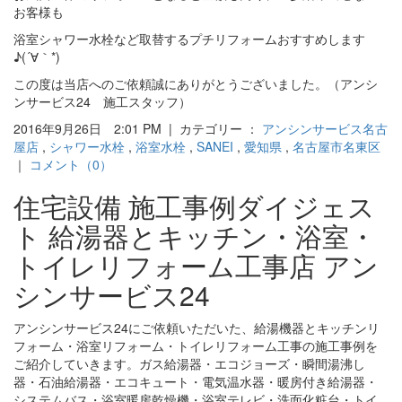
お客様も
浴室シャワー水栓など取替するプチリフォームおすすめします
♪(´∀｀*)
この度は当店へのご依頼誠にありがとうございました。（アンシ
ンサービス24 施工スタッフ）
2016年9月26日 2:01 PM | カテゴリー ：
アンシンサービス名古
屋店
,
シャワー水栓
,
浴室水栓
,
SANEI
,
愛知県
,
名古屋市名東区
｜
コメント（0）
住宅設備 施工事例ダイジェス
ト 給湯器とキッチン・浴室・
トイレリフォーム工事店 アン
シンサービス24
アンシンサービス24にご依頼いただいた、給湯機器とキッチンリ
フォーム・浴室リフォーム・トイレリフォーム工事の施工事例を
ご紹介していきます。ガス給湯器・エコジョーズ・瞬間湯沸し
器・石油給湯器・エコキュート・電気温水器・暖房付き給湯器・
システムバス・浴室暖房乾燥機・浴室テレビ・洗面化粧台・トイ