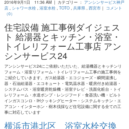
2016年9月1日 11:36 AM | カテゴリー ：
アンシンサービス神戸
店
,
シャワー水栓
,
浴室水栓
,
TOTO
,
兵庫県
,
西宮市
｜
コメント
（0）
住宅設備 施工事例ダイジェス
ト 給湯器とキッチン・浴室・
トイレリフォーム工事店 アン
シンサービス24
アンシンサービス24にご依頼いただいた、給湯機器とキッチンリ
フォーム・浴室リフォーム・トイレリフォーム工事の施工事例を
ご紹介していきます。ガス給湯器・エコジョーズ・瞬間湯沸し
器・石油給湯器・エコキュート・電気温水器・暖房付き給湯器・
システムバス・浴室暖房乾燥機・浴室テレビ・洗面化粧台・トイ
レリフォーム・水道ポンプ・レンジフード・食器洗い機・ビルト
インガスコンロ・IHクッキングヒーター・システムキッチン・エ
アコン・インターホン・樹木伐採など住宅設備に関する全ての工
事に対応しています
横浜市港北区 浴室水栓交換