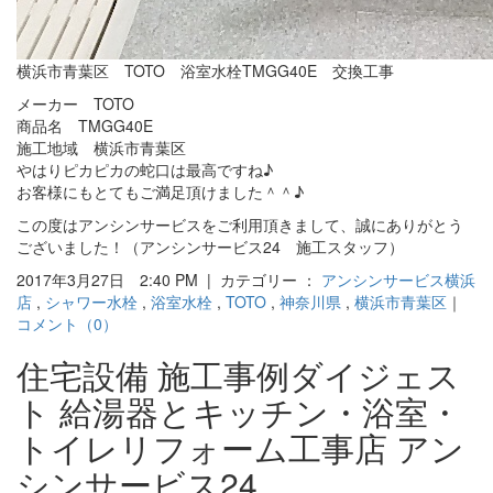
横浜市青葉区 TOTO 浴室水栓TMGG40E 交換工事
メーカー TOTO
商品名 TMGG40E
施工地域 横浜市青葉区
やはりピカピカの蛇口は最高ですね♪
お客様にもとてもご満足頂けました＾＾♪
この度はアンシンサービスをご利用頂きまして、誠にありがとう
ございました！（アンシンサービス24 施工スタッフ）
2017年3月27日 2:40 PM | カテゴリー ：
アンシンサービス横浜
店
,
シャワー水栓
,
浴室水栓
,
TOTO
,
神奈川県
,
横浜市青葉区
｜
コメント（0）
住宅設備 施工事例ダイジェス
ト 給湯器とキッチン・浴室・
トイレリフォーム工事店 アン
シンサービス24