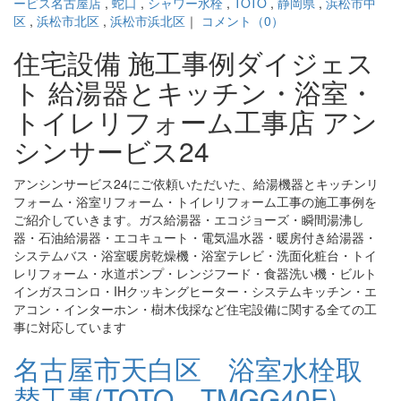
ービス名古屋店
,
蛇口
,
シャワー水栓
,
TOTO
,
静岡県
,
浜松市中
区
,
浜松市北区
,
浜松市浜北区
｜
コメント（0）
住宅設備 施工事例ダイジェス
ト 給湯器とキッチン・浴室・
トイレリフォーム工事店 アン
シンサービス24
アンシンサービス24にご依頼いただいた、給湯機器とキッチンリ
フォーム・浴室リフォーム・トイレリフォーム工事の施工事例を
ご紹介していきます。ガス給湯器・エコジョーズ・瞬間湯沸し
器・石油給湯器・エコキュート・電気温水器・暖房付き給湯器・
システムバス・浴室暖房乾燥機・浴室テレビ・洗面化粧台・トイ
レリフォーム・水道ポンプ・レンジフード・食器洗い機・ビルト
インガスコンロ・IHクッキングヒーター・システムキッチン・エ
アコン・インターホン・樹木伐採など住宅設備に関する全ての工
事に対応しています
名古屋市天白区 浴室水栓取
替工事(TOTO TMGG40E)