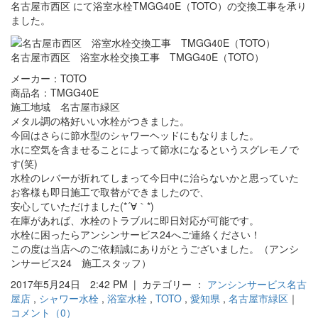
名古屋市西区 にて浴室水栓TMGG40E（TOTO）の交換工事を承り
ました。
名古屋市西区 浴室水栓交換工事 TMGG40E（TOTO）
メーカー：TOTO
商品名：TMGG40E
施工地域 名古屋市緑区
メタル調の格好いい水栓がつきました。
今回はさらに節水型のシャワーヘッドにもなりました。
水に空気を含ませることによって節水になるというスグレモノで
す(笑)
水栓のレバーが折れてしまって今日中に治らないかと思っていた
お客様も即日施工で取替ができましたので、
安心していただけました(*´∀｀*)
在庫があれば、水栓のトラブルに即日対応が可能です。
水栓に困ったらアンシンサービス24へご連絡ください！
この度は当店へのご依頼誠にありがとうございました。（アンシ
ンサービス24 施工スタッフ）
2017年5月24日 2:42 PM | カテゴリー ：
アンシンサービス名古
屋店
,
シャワー水栓
,
浴室水栓
,
TOTO
,
愛知県
,
名古屋市緑区
｜
コメント（0）