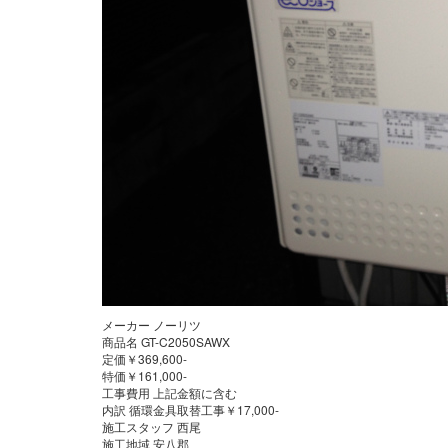
メーカー ノーリツ
商品名 GT-C2050SAWX
定価￥369,600-
特価￥161,000-
工事費用 上記金額に含む
内訳 循環金具取替工事￥17,000-
施工スタッフ 西尾
施工地域 安八郡