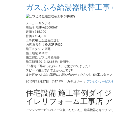
ガスふろ給湯器取替工事 (
メーカー リンナイ
商品名 RUF-A2000SAT
定価￥315,000-
特価￥124,000-
工事費用 上記金額に含む
内訳 取り付け枠UOP-P030
施工スタッフ 西尾
施工地域 岡崎市
施工部位 ガスふろ給湯器
施工期間 2013.12.15 約1時間半.
『K様も「早かったね～！」と驚かれてました！
スピード施工できてよかったです!!
また何かあればお気軽にお問い合わせください!』(施工スタッフ 
2013年12月27日 7:47 PM | カテゴリー ：
アンシンサービス
住宅設備 施工事例ダイ
イレリフォーム工事店 ア
アンシンサービス24にご依頼いただいた、給湯機器とキッチン