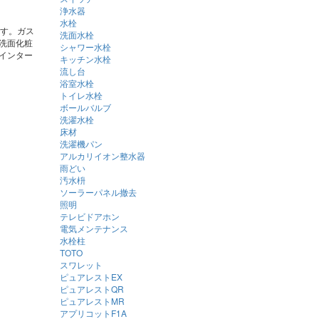
浄水器
水栓
ます。ガス
洗面水栓
洗面化粧
シャワー水栓
インター
キッチン水栓
流し台
浴室水栓
トイレ水栓
ボールバルブ
洗濯水栓
床材
洗濯機パン
アルカリイオン整水器
雨どい
汚水枡
ソーラーパネル撤去
照明
テレビドアホン
電気メンテナンス
水栓柱
TOTO
スワレット
ピュアレストEX
ピュアレストQR
ピュアレストMR
アプリコットF1A