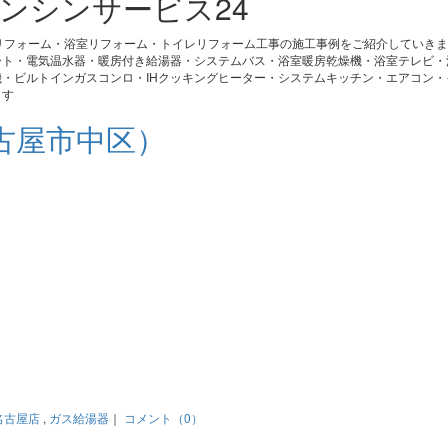
ンシンサービス24
リフォーム・浴室リフォーム・トイレリフォーム工事の施工事例をご紹介していき
ート・電気温水器・暖房付き給湯器・システムバス・浴室暖房乾燥機・浴室テレビ・
・ビルトインガスコンロ・IHクッキングヒーター・システムキッチン・エアコン・
ます
古屋市中区）
名古屋店
,
ガス給湯器
｜
コメント（0）