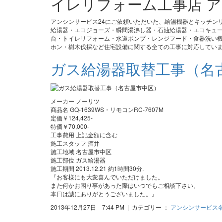
イレリフォーム工事店 ア
アンシンサービス24にご依頼いただいた、給湯機器とキッチン
給湯器・エコジョーズ・瞬間湯沸し器・石油給湯器・エコキュ
台・トイレリフォーム・水道ポンプ・レンジフード・食器洗い機
ホン・樹木伐採など住宅設備に関する全ての工事に対応してい
ガス給湯器取替工事（名
メーカー ノーリツ
商品名 GQ-1639WS・リモコンRC-7607M
定価￥124,425-
特価￥70,000-
工事費用 上記金額に含む
施工スタッフ 酒井
施工地域 名古屋市中区
施工部位 ガス給湯器
施工期間 2013.12.21 約1時間30分.
『お客様にも大変喜んでいただけました。
また何かお困り事があった際はいつでもご相談下さい。
本日は誠にありがとうございました。』
2013年12月27日 7:44 PM | カテゴリー ：
アンシンサービス