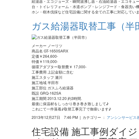
給湯器・エコジョーズ・瞬間湯沸し器・石油給湯器・エコキュ
台・トイレリフォーム・水道ポンプ・レンジフード・食器洗い機
ホン・樹木伐採など住宅設備に関する全ての工事に対応してい
ガス給湯器取替工事（半
メーカー ノーリツ
商品名 GT-1650SARX
定価￥264,600-
特価￥119,000-
循環アダプター取替費￥ 17,000-
工事費用 上記金額に含む
施工スタッフ 瀬川
施工地域 半田市
施工部位 ガスふろ給湯器
既設 GRQ-162SA
施工期間 2013.12.20 約3時間.
最後に保温材をしっかり巻き巻き致しまして♪
これにて一件落着♪取替工事完了で御座います♪
2013年12月27日 7:46 PM | カテゴリー ：
アンシンサービス
住宅設備 施工事例ダイ