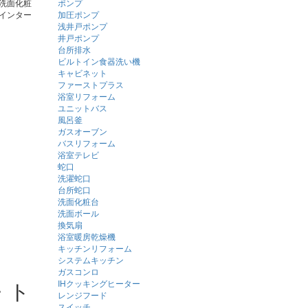
洗面化粧
ポンプ
インター
加圧ポンプ
浅井戸ポンプ
井戸ポンプ
台所排水
ビルトイン食器洗い機
キャビネット
ファーストプラス
浴室リフォーム
ユニットバス
風呂釜
ガスオーブン
バスリフォーム
浴室テレビ
蛇口
洗濯蛇口
台所蛇口
洗面化粧台
洗面ボール
換気扇
浴室暖房乾燥機
キッチンリフォーム
システムキッチン
ガスコンロ
・ト
IHクッキングヒーター
レンジフード
スイッチ