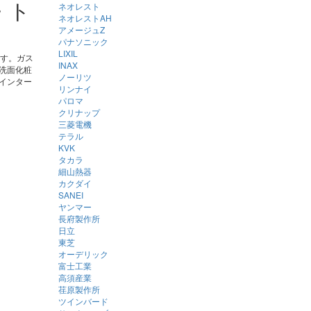
・ト
ネオレスト
ネオレストAH
アメージュZ
パナソニック
LIXIL
ます。ガス
INAX
洗面化粧
ノーリツ
インター
リンナイ
パロマ
クリナップ
三菱電機
テラル
KVK
タカラ
細山熱器
カクダイ
SANEI
ヤンマー
長府製作所
日立
東芝
オーデリック
富士工業
高須産業
荏原製作所
ツインバード