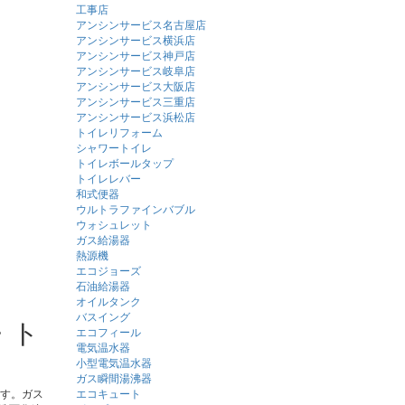
工事店
アンシンサービス名古屋店
アンシンサービス横浜店
アンシンサービス神戸店
アンシンサービス岐阜店
アンシンサービス大阪店
アンシンサービス三重店
アンシンサービス浜松店
トイレリフォーム
シャワートイレ
トイレボールタップ
トイレレバー
和式便器
ウルトラファインバブル
ウォシュレット
ガス給湯器
熱源機
エコジョーズ
石油給湯器
オイルタンク
バスイング
・ト
エコフィール
電気温水器
小型電気温水器
ガス瞬間湯沸器
ます。ガス
エコキュート