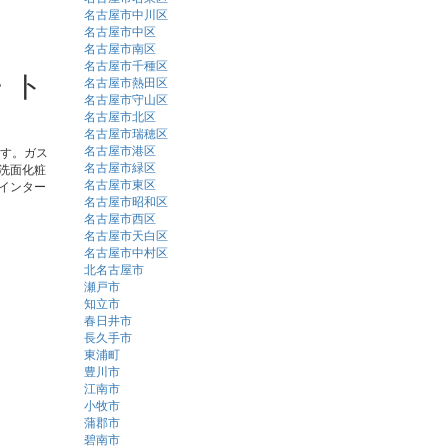
名古屋市中川区
名古屋市中区
名古屋市南区
名古屋市千種区
・ト
名古屋市熱田区
名古屋市守山区
名古屋市北区
名古屋市瑞穂区
名古屋市港区
ます。ガス
名古屋市緑区
洗面化粧
名古屋市東区
インター
名古屋市昭和区
名古屋市西区
名古屋市天白区
名古屋市中村区
北名古屋市
瀬戸市
知立市
春日井市
長久手市
東浦町
豊川市
江南市
小牧市
蒲郡市
碧南市