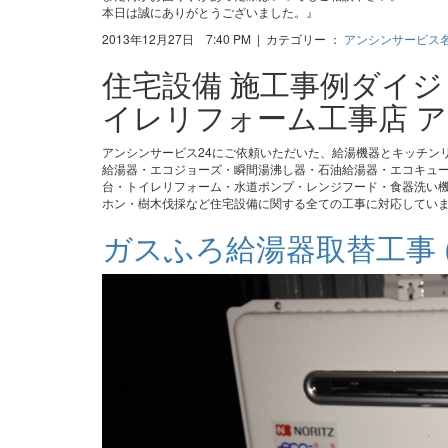
本日は誠にありがとうございました。』
2013年12月27日 7:40 PM | カテゴリー ：
アンシンサービス
住宅設備 施工事例ダイ
イレリフォーム工事店 ア
アンシンサービス24にご依頼いただいた、給湯機器とキッチン
給湯器・エコジョーズ・瞬間湯沸し器・石油給湯器・エコキュ
台・トイレリフォーム・水道ポンプ・レンジフード・食器洗い機
ホン・樹木伐採など住宅設備に関する全ての工事に対応してい
ガスふろ給湯器取替工事 (