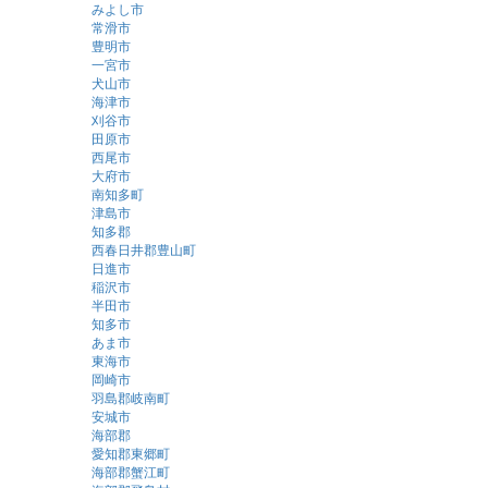
みよし市
常滑市
豊明市
一宮市
犬山市
海津市
刈谷市
田原市
西尾市
大府市
南知多町
津島市
知多郡
西春日井郡豊山町
日進市
稲沢市
半田市
知多市
あま市
東海市
岡崎市
羽島郡岐南町
安城市
海部郡
愛知郡東郷町
海部郡蟹江町