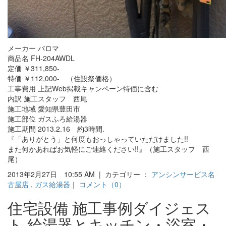
メーカー パロマ
商品名 FH-204AWDL
定価 ￥311,850-
特価 ￥112,000- （住設祭価格）
工事費用 上記Web掲載キャンペーン特価に含む
内訳 施工スタッフ 西尾
施工地域 愛知県豊田市
施工部位 ガスふろ給湯器
施工期間 2013.2.16 約3時間.
『「ありがとう」と何度もおっしゃっていただけました!!
また何かあればお気軽にご連絡ください!!』（施工スタッフ 西
尾）
2013年2月27日 10:55 AM | カテゴリー ：
アンシンサービス名
古屋店
,
ガス給湯器
｜
コメント（0）
住宅設備 施工事例ダイジェス
ト 給湯器とキッチン・浴室・