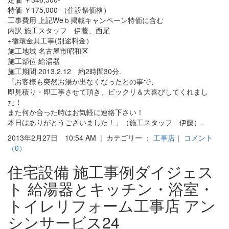
特価 ￥175,000-（住設祭価格）
工事費用 上記Weｂ掲載キャンペーン特価に含む
内訳 施工スタッフ 伊藤、西尾
+循環金具工事(別途料金）
施工地域 名古屋市昭和区
施工部位 給湯器
施工期間 2013.2.12 約2時間30分.
『お客様も突然お湯が出なくなったとの事で、
即見積り・即工事させて頂き、ビックリ＆大喜びしてくれまし
た！
また何か合った時はお気軽に連絡下さい！
本日はありがとうございました！」（施工スタッフ 伊藤）.
2013年2月27日 10:54 AM | カテゴリー ：
工事店
｜
コメント
（0）
住宅設備 施工事例ダイジェス
ト 給湯器とキッチン・浴室・
トイレリフォーム工事店 アン
シンサービス24