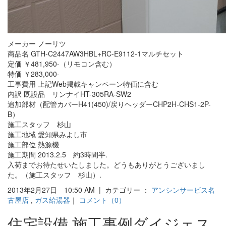
メーカー ノーリツ
商品名 GTH-C2447AW3HBL+RC-E9112-1マルチセット
定価 ￥481,950-（リモコン含む）
特価 ￥283,000-
工事費用 上記Web掲載キャンペーン特価に含む
内訳 既設品 リンナイHT-305RA-SW2
追加部材（配管カバーH41(450)/戻りヘッダーCHP2H-CHS1-2P-
B）
施工スタッフ 杉山
施工地域 愛知県みよし市
施工部位 熱源機
施工期間 2013.2.5 約3時間半.
入荷までお待たせいたしました。どうもありがとうございまし
た。（施工スタッフ 杉山）.
2013年2月27日 10:50 AM | カテゴリー ：
アンシンサービス名
古屋店
,
ガス給湯器
｜
コメント（0）
住宅設備 施工事例ダイジェス