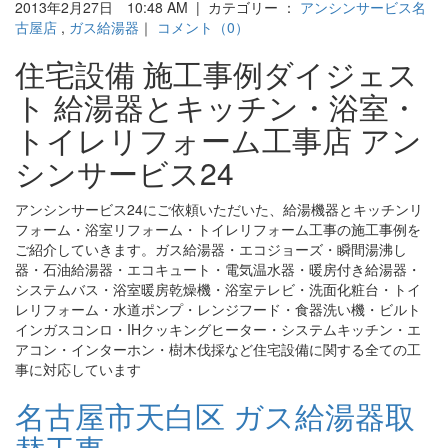
2013年2月27日 10:48 AM | カテゴリー ：
アンシンサービス名
古屋店
,
ガス給湯器
｜
コメント（0）
住宅設備 施工事例ダイジェス
ト 給湯器とキッチン・浴室・
トイレリフォーム工事店 アン
シンサービス24
アンシンサービス24にご依頼いただいた、給湯機器とキッチンリ
フォーム・浴室リフォーム・トイレリフォーム工事の施工事例を
ご紹介していきます。ガス給湯器・エコジョーズ・瞬間湯沸し
器・石油給湯器・エコキュート・電気温水器・暖房付き給湯器・
システムバス・浴室暖房乾燥機・浴室テレビ・洗面化粧台・トイ
レリフォーム・水道ポンプ・レンジフード・食器洗い機・ビルト
インガスコンロ・IHクッキングヒーター・システムキッチン・エ
アコン・インターホン・樹木伐採など住宅設備に関する全ての工
事に対応しています
名古屋市天白区 ガス給湯器取