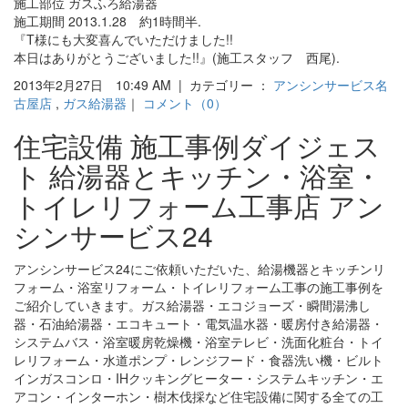
施工部位 ガスふろ給湯器
施工期間 2013.1.28 約1時間半.
『T様にも大変喜んでいただけました!!
本日はありがとうございました!!』(施工スタッフ 西尾).
2013年2月27日 10:49 AM | カテゴリー ：
アンシンサービス名
古屋店
,
ガス給湯器
｜
コメント（0）
住宅設備 施工事例ダイジェス
ト 給湯器とキッチン・浴室・
トイレリフォーム工事店 アン
シンサービス24
アンシンサービス24にご依頼いただいた、給湯機器とキッチンリ
フォーム・浴室リフォーム・トイレリフォーム工事の施工事例を
ご紹介していきます。ガス給湯器・エコジョーズ・瞬間湯沸し
器・石油給湯器・エコキュート・電気温水器・暖房付き給湯器・
システムバス・浴室暖房乾燥機・浴室テレビ・洗面化粧台・トイ
レリフォーム・水道ポンプ・レンジフード・食器洗い機・ビルト
インガスコンロ・IHクッキングヒーター・システムキッチン・エ
アコン・インターホン・樹木伐採など住宅設備に関する全ての工