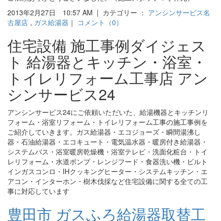
2013年2月27日 10:57 AM | カテゴリー ：
アンシンサービス名
古屋店
,
ガス給湯器
｜
コメント（0）
住宅設備 施工事例ダイジェス
ト 給湯器とキッチン・浴室・
トイレリフォーム工事店 アン
シンサービス24
アンシンサービス24にご依頼いただいた、給湯機器とキッチンリ
フォーム・浴室リフォーム・トイレリフォーム工事の施工事例を
ご紹介していきます。ガス給湯器・エコジョーズ・瞬間湯沸し
器・石油給湯器・エコキュート・電気温水器・暖房付き給湯器・
システムバス・浴室暖房乾燥機・浴室テレビ・洗面化粧台・トイ
レリフォーム・水道ポンプ・レンジフード・食器洗い機・ビルト
インガスコンロ・IHクッキングヒーター・システムキッチン・エ
アコン・インターホン・樹木伐採など住宅設備に関する全ての工
事に対応しています
豊田市 ガスふろ給湯器取替工