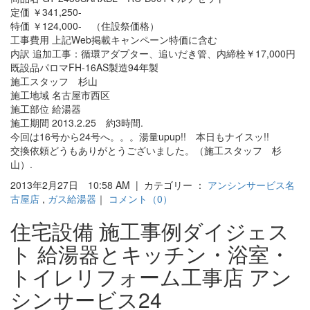
定価 ￥341,250-
特価 ￥124,000- （住設祭価格）
工事費用 上記Web掲載キャンペーン特価に含む
内訳 追加工事：循環アダプター、追いだき管、内締栓￥17,000円
既設品パロマFH-16AS製造94年製
施工スタッフ 杉山
施工地域 名古屋市西区
施工部位 給湯器
施工期間 2013.2.25 約3時間.
今回は16号から24号へ。。。湯量upup!! 本日もナイスッ!!
交換依頼どうもありがとうございました。（施工スタッフ 杉
山）.
2013年2月27日 10:58 AM | カテゴリー ：
アンシンサービス名
古屋店
,
ガス給湯器
｜
コメント（0）
住宅設備 施工事例ダイジェス
ト 給湯器とキッチン・浴室・
トイレリフォーム工事店 アン
シンサービス24