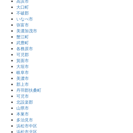
高浜市
大口町
不破郡
いなべ市
弥富市
美濃加茂市
蟹江町
武豊町
各務原市
可児郡
箕面市
大垣市
岐阜市
美濃市
郡上市
丹羽郡扶桑町
可児市
北設楽郡
山県市
本巣市
多治見市
浜松市中区
浜松市北区