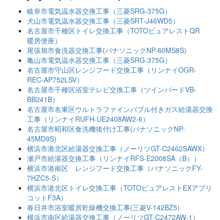
岐阜市電気温水器交換工事（三菱SRG-375G）
犬山市電気温水器交換工事（三菱SRT-J46WD5）
名古屋市千種区トイレ交換工事（TOTOピュアレストQR
暖房便座）
尾張旭市食洗器交換工事(パナソニックNP-60MS8S)
亀山市電気温水器交換工事（三菱SRG-375G）
名古屋市守山区レンジフード交換工事（リンナイOGR-
REC-AP752LSV）
名古屋市千種区浴室テレビ交換工事（ツインバードVB-
BB241B）
名古屋市名東区ウルトラファインバブル付きガス給湯器交換
工事（リンナイRUFH-UE2408AW2-6）
名古屋市昭和区食洗機後付け工事(パナソニックNP-
45MD9S)
横浜市港北区給湯器交換工事（ノーリツGT-C2462SAWX）
瀬戸市給湯器交換工事（リンナイRFS-E2008SA（B））
横浜市港南区 レンジフード交換工事（パナソニックFY-
7HZC5-S）
横浜市港北区トイレ交換工事（TOTOピュアレストEXアプリ
コットF3A）
春日井市浴室暖房乾燥機交換工事(三菱V-142BZ5)
横浜市南区給湯器交換工事（ノーリツGT-C2472AW-1）