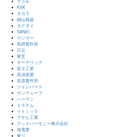
テラル
KVK
タカラ
細山熱器
カクダイ
SANEI
ヤンマー
長府製作所
日立
東芝
オーデリック
富士工業
高須産業
荏原製作所
ツインバード
サンウェーブ
ハーマン
トステム
イトミック
アサヒ工業
グッドハーモニー株式会社
旭電業
東リ