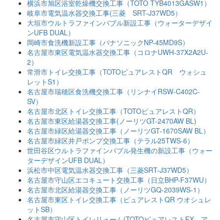
横浜市旭区浴室乾燥機交換工事（TOTO TYB4013GASW1）
岐阜市電気温水器交換工事(三菱 SRT-J37WD5）
大垣市ウルトラファインバブル新設工事（ウォーターデザイ
ンUFB DUAL）
岡崎市食洗機新設工事（パナソニックNP-45MD9S）
名古屋市東区電気温水器交換工事（コロナUWH-37X2A2U-
2）
常滑市トイレ交換工事（TOTOピュアレストQR ウォシュ
レットS1）
名古屋市瑞穂区食洗機交換工事（リンナイRSW-C402C-
SV）
名古屋市北区トイレ交換工事（TOTOピュアレストQR）
名古屋市東区給湯器交換工事(ノーリツGT-2470AW BL)
名古屋市緑区給湯器交換工事（ノーリツGT-1670SAW BL）
名古屋市緑区井戸ポンプ交換工事（テラル25TWS-6）
世田谷区ウルトラファインバブル発生機の新設工事（ウォー
ターデザインUFB DUAL）
浜松市中区電気温水器交換工事（三菱SRT-J37WD5）
名古屋市守山区エコキュート交換工事（日立BHP-F37WU）
名古屋市北区給湯器交換工事（ノーリツGQ-2039WS-1）
名古屋市東区トイレ交換工事（ピュアレストQR ウオシュレ
ットSB）
名古屋市守山区トイレリォーム(TOTOピュアレストEX ア