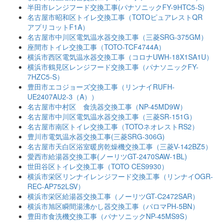
半田市レンジフード交換工事(パナソニックFY-9HTC5-S)
名古屋市昭和区トイレ交換工事（TOTOピュアレストQR
アプリコットF1A）
名古屋市中川区電気温水器交換工事（三菱SRG-375GM）
座間市トイレ交換工事（TOTO-TCF4744A）
横浜市西区電気温水器交換工事（コロナUWH-18X1SA1U）
横浜市鶴見区レンジフード交換工事（パナソニックFY-
7HZC5-S）
豊田市エコジョーズ交換工事（リンナイRUFH-
UE2407AU2-3（A））
名古屋市中村区 食洗器交換工事（NP-45MD9W）
名古屋市中川区電気温水器交換工事（三菱SR-151G）
名古屋市南区トイレ交換工事（TOTOネオレストRS2）
豊川市電気温水器交換工事(三菱SRG-306G)
名古屋市天白区浴室暖房乾燥機交換工事（三菱V-142BZ5）
愛西市給湯器交換工事(ノーリツGT-2470SAW-1BL)
世田谷区トイレ交換工事（TOTO CES9930）
横浜市栄区リンナイレンジフード交換工事（リンナイOGR-
REC-AP752LSV）
横浜市栄区給湯器交換工事（ノーリツGT-C2472SAR）
横浜市旭区瞬間湯沸かし器交換工事（パロマPH-5BN）
豊田市食洗機交換工事（パナソニックNP-45MS9S）