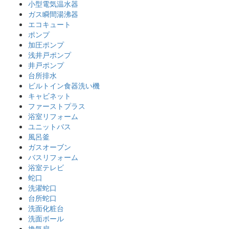
小型電気温水器
ガス瞬間湯沸器
エコキュート
ポンプ
加圧ポンプ
浅井戸ポンプ
井戸ポンプ
台所排水
ビルトイン食器洗い機
キャビネット
ファーストプラス
浴室リフォーム
ユニットバス
風呂釜
ガスオーブン
バスリフォーム
浴室テレビ
蛇口
洗濯蛇口
台所蛇口
洗面化粧台
洗面ボール
換気扇