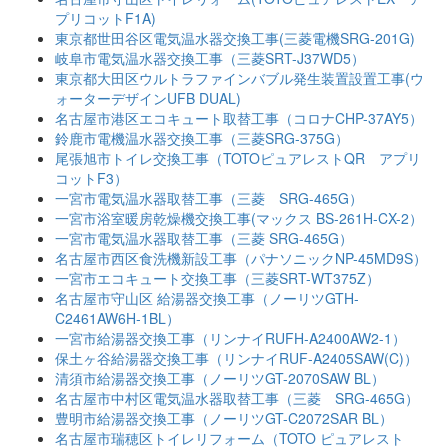
プリコットF1A)
東京都世田谷区電気温水器交換工事(三菱電機SRG-201G)
岐阜市電気温水器交換工事（三菱SRT-J37WD5）
東京都大田区ウルトラファインバブル発生装置設置工事(ウ
ォーターデザインUFB DUAL)
名古屋市港区エコキュート取替工事（コロナCHP-37AY5）
鈴鹿市電機温水器交換工事（三菱SRG-375G）
尾張旭市トイレ交換工事（TOTOピュアレストQR アプリ
コットF3）
一宮市電気温水器取替工事（三菱 SRG-465G）
一宮市浴室暖房乾燥機交換工事(マックス BS-261H-CX-2）
一宮市電気温水器取替工事（三菱 SRG-465G）
名古屋市西区食洗機新設工事（パナソニックNP-45MD9S）
一宮市エコキュート交換工事（三菱SRT-WT375Z）
名古屋市守山区 給湯器交換工事（ノーリツGTH-
C2461AW6H-1BL）
一宮市給湯器交換工事（リンナイRUFH-A2400AW2-1）
保土ヶ谷給湯器交換工事（リンナイRUF-A2405SAW(C)）
清須市給湯器交換工事（ノーリツGT-2070SAW BL）
名古屋市中村区電気温水器取替工事（三菱 SRG-465G）
豊明市給湯器交換工事（ノーリツGT-C2072SAR BL）
名古屋市瑞穂区トイレリフォーム（TOTO ピュアレスト